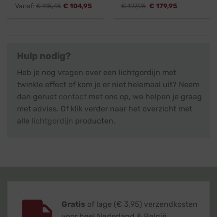
Oorspronkelijke
Huidige
Vanaf:
€
115,45
€
104,95
€
197,95
€
179,95
prijs
prijs
was:
is:
€ 197,95.
€ 179,95.
Hulp nodig?
Heb je nog vragen over een lichtgordijn met
twinkle effect of kom je er niet helemaal uit? Neem
dan gerust
contact
met ons op, we helpen je graag
met advies. Of klik verder naar het overzicht met
alle
lichtgordijn
producten.
Gratis
of lage (€ 3,95) verzendkosten
voor heel Nederland & België