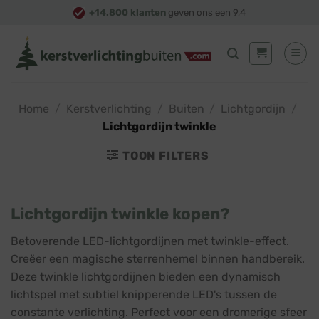
Skip
+14.800 klanten
geven ons een 9,4
to
content
Home
/
Kerstverlichting
/
Buiten
/
Lichtgordijn
/
Lichtgordijn twinkle
TOON FILTERS
Lichtgordijn twinkle kopen?
Betoverende LED-lichtgordijnen met twinkle-effect.
Creëer een magische sterrenhemel binnen handbereik.
Deze twinkle lichtgordijnen bieden een dynamisch
lichtspel met subtiel knipperende LED's tussen de
constante verlichting. Perfect voor een dromerige sfeer