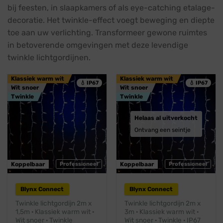
bij feesten, in slaapkamers of als eye-catching etalage-
decoratie. Het twinkle-effect voegt beweging en diepte
toe aan uw verlichting. Transformeer gewone ruimtes
in betoverende omgevingen met deze levendige
twinkle lichtgordijnen.
Klassiek warm wit
Klassiek warm wit
💧 IP67
💧 IP67
Wit snoer
Wit snoer
Twinkle
Twinkle
Helaas al uitverkocht
Ontvang een seintje
Koppelbaar
Professioneel
Koppelbaar
Professioneel
Blynx Connect
Blynx Connect
Twinkle lichtgordijn 2m x
Twinkle lichtgordijn 2m x
1,5m · Klassiek warm wit ·
3m · Klassiek warm wit ·
Wit snoer · Twinkle
Wit snoer · Twinkle · IP67