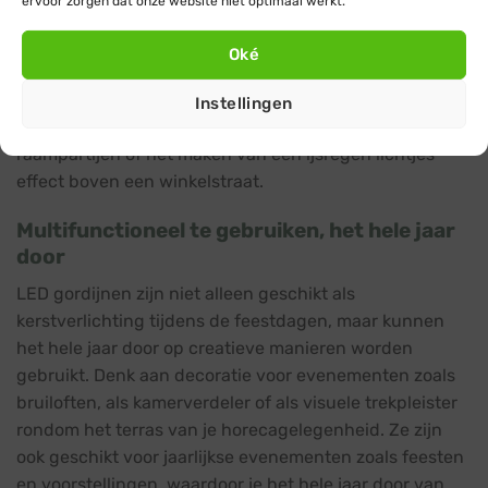
ervoor zorgen dat onze website niet optimaal werkt.
accessoires zoals verlengsnoeren en splitters van
Blynx Connect maken het mogelijk om een groot
Oké
verlichtingsproject te realiseren op basis van een
eenvoudige en overzichtelijke installatie. Dit is ideaal
Instellingen
voor grotere oppervlakken zoals gevels, lange
raampartijen of het maken van een ijsregen lichtjes
effect boven een winkelstraat.
Multifunctioneel te gebruiken, het hele jaar
door
LED gordijnen zijn niet alleen geschikt als
kerstverlichting tijdens de feestdagen, maar kunnen
het hele jaar door op creatieve manieren worden
gebruikt. Denk aan decoratie voor evenementen zoals
bruiloften, als kamerverdeler of als visuele trekpleister
rondom het terras van je horecagelegenheid. Ze zijn
ook geschikt voor jaarlijkse evenementen zoals feesten
en voorstellingen, waardoor je het hele jaar door van