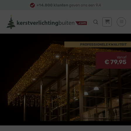
Skip
+14.800 klanten
geven ons een 9,4
to
content
PROFESSIONELE KWALITEIT
Vanaf
€ 79,95