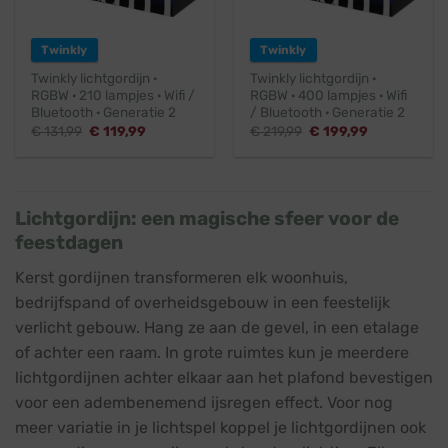
Twinkly
Twinkly
Twinkly lichtgordijn ·
Twinkly lichtgordijn ·
RGBW · 210 lampjes · Wifi /
RGBW · 400 lampjes · Wifi
Bluetooth · Generatie 2
/ Bluetooth · Generatie 2
Oorspronkelijke
Huidige
Oorspronkelijke
Huidige
€
131,99
€
119,99
€
219,99
€
199,99
prijs
prijs
prijs
prijs
was:
is:
was:
is:
€ 131,99.
€ 119,99.
€ 219,99.
€ 199,99.
Lichtgordijn: een magische sfeer voor de
feestdagen
Kerst gordijnen transformeren elk woonhuis,
bedrijfspand of overheidsgebouw in een feestelijk
verlicht gebouw. Hang ze aan de gevel, in een etalage
of achter een raam. In grote ruimtes kun je meerdere
lichtgordijnen achter elkaar aan het plafond bevestigen
voor een adembenemend ijsregen effect. Voor nog
meer variatie in je lichtspel koppel je lichtgordijnen ook