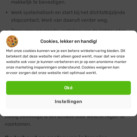
makkelijk te bevestigen.
Werk systematisch en start bij het dichtstbijzijnde
stopcontact. Werk van daaruit verder weg.
Zorg voor een goede verdeling van de lichtpunten
voor een mooi en evenwichtig effect.
Cookies, lekker en handig!
Bescherm stopcontacten en stekkers tegen vocht
Met onze cookies kunnen we je een betere winkelervaring bieden. Dit
met speciale afdekkingen zoals een
stekkerdoos voor
betekent dat deze website niet alleen goed werkt, maar dat we onze
website ook voor je kunnen verbeteren en je op een anonieme manier
buiten
.
onze marketing inspanningen ondersteund. Cookies weigeren kan
ervoor zorgen dat onze website niet optimaal werkt.
Extra aandacht voor veiligheid is belangrijk bij het
installeren van kerstverlichting buiten. Gebruik daarom
Oké
voor buiten ook alleen maar minimaal IP44
kerstverlichting en accessoires zoals bijvoorbeeld een
Instellingen
verlengsnoer buiten
. Zorg er ook voor dat de verlichting
stevig bevestigd is om schade door wind of regen te
voorkomen.