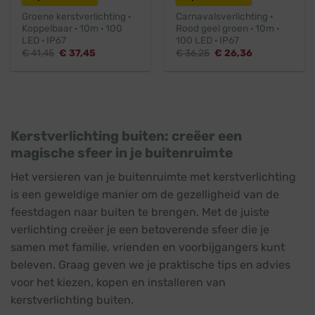
Groene kerstverlichting ·
Carnavalsverlichting ·
Koppelbaar · 10m · 100
Rood geel groen · 10m ·
LED · IP67
100 LED · IP67
Oorspronkelijke
Huidige
Oorspronkelijke
Huidige
€
41,45
€
37,45
€
36,25
€
26,36
prijs
prijs
prijs
prijs
was:
is:
was:
is:
€ 41,45.
€ 37,45.
€ 36,25.
€ 26,36.
Kerstverlichting buiten: creëer een
magische sfeer in je buitenruimte
Het versieren van je buitenruimte met kerstverlichting
is een geweldige manier om de gezelligheid van de
feestdagen naar buiten te brengen. Met de juiste
verlichting creëer je een betoverende sfeer die je
samen met familie, vrienden en voorbijgangers kunt
beleven. Graag geven we je praktische tips en advies
voor het kiezen, kopen en installeren van
kerstverlichting buiten.