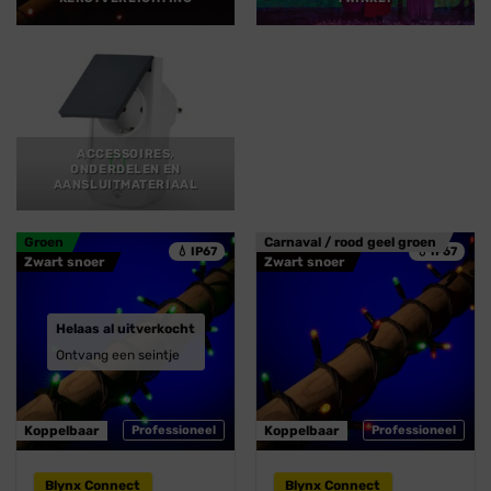
ACCESSOIRES,
ONDERDELEN EN
AANSLUITMATERIAAL
Groen
Carnaval / rood geel groen
💧 IP67
💧 IP67
Zwart snoer
Zwart snoer
Helaas al uitverkocht
Ontvang een seintje
Koppelbaar
Professioneel
Koppelbaar
Professioneel
Blynx Connect
Blynx Connect