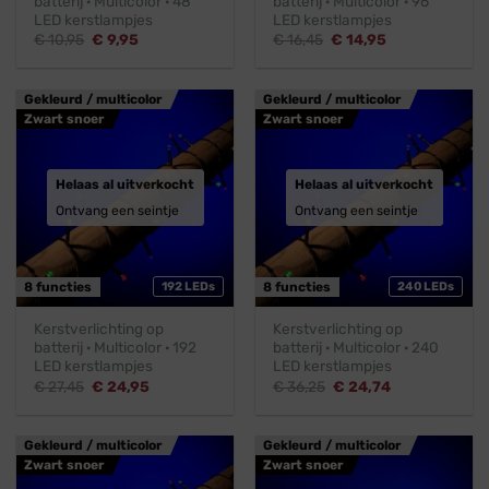
batterij · Multicolor · 48
batterij · Multicolor · 96
LED kerstlampjes
LED kerstlampjes
Oorspronkelijke
Huidige
Oorspronkelijke
Huidige
€
10,95
€
9,95
€
16,45
€
14,95
prijs
prijs
prijs
prijs
was:
is:
was:
is:
€ 10,95.
€ 9,95.
€ 16,45.
€ 14,95.
Gekleurd / multicolor
Gekleurd / multicolor
Zwart snoer
Zwart snoer
Helaas al uitverkocht
Helaas al uitverkocht
Ontvang een seintje
Ontvang een seintje
8 functies
192 LEDs
8 functies
240 LEDs
Kerstverlichting op
Kerstverlichting op
batterij · Multicolor · 192
batterij · Multicolor · 240
LED kerstlampjes
LED kerstlampjes
Oorspronkelijke
Huidige
Oorspronkelijke
Huidige
€
27,45
€
24,95
€
36,25
€
24,74
prijs
prijs
prijs
prijs
was:
is:
was:
is:
€ 27,45.
€ 24,95.
€ 36,25.
€ 24,74.
Gekleurd / multicolor
Gekleurd / multicolor
Zwart snoer
Zwart snoer