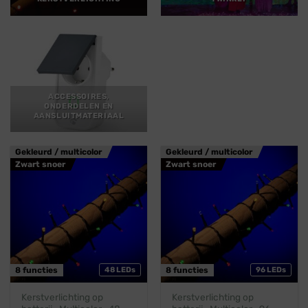
ACCESSOIRES,
ONDERDELEN EN
AANSLUITMATERIAAL
Gekleurd / multicolor
Gekleurd / multicolor
Zwart snoer
Zwart snoer
8 functies
48 LEDs
8 functies
96 LEDs
Kerstverlichting op
Kerstverlichting op