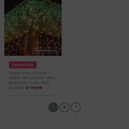
Professioneel
Twinkly Plus
Twinkly Plus · Curtain ·
RGBW · 10 x 25 LED · Wifi /
Bluetooth / LAN · IP65
Oorspronkelijke
Huidige
€
219,95
€
119,99
prijs
prijs
was:
is:
€ 219,95.
€ 119,99.
1
2