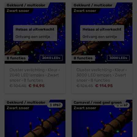
€ 54,95.
€ 49,95.
€ 76,95.
€ 35,63.
Gekleurd / multicolor
Gekleurd / multicolor
Zwart snoer
Zwart snoer
Helaas al uitverkocht
Helaas al uitverkocht
Ontvang een seintje
Ontvang een seintje
8 functies
2040 LEDs
8 functies
3000 LEDs
Cluster verlichting · Kleur ·
Cluster verlichting · Kleur ·
2040 LED lampjes · Zwart
3000 LED lampjes · Zwart
snoer · 8 functies
snoer · 8 functies
Oorspronkelijke
Huidige
Oorspronkelijke
Huidige
€
104,45
€
94,95
€
126,45
€
114,95
prijs
prijs
prijs
prijs
was:
is:
was:
is:
€ 104,45.
€ 94,95.
€ 126,45.
€ 114,95.
Gekleurd / multicolor
Carnaval / rood geel groen
💧 IP67
💧 IP67
Zwart snoer
Zwart snoer