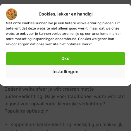
Al onze kerstverlichting producten hebben minimaal
Cookies, lekker en handig!
een IP44-certificering, en de producten van Blynx
Connect hebben zelfs een IP67-certificering. Deze zijn
Met onze cookies kunnen we je een betere winkelervaring bieden. Dit
betekent dat deze website niet alleen goed werkt, maar dat we onze
overigens ook allemaal koppelbaar met elkaar.
website ook voor je kunnen verbeteren en je op een anonieme manier
onze marketing inspanningen ondersteund. Cookies weigeren kan
Kies voor LED-verlichting, deze is energiezuinig,
ervoor zorgen dat onze website niet optimaal werkt.
duurzaam en geeft een helder, warm licht. LED-
Oké
verlichting heeft ook een lange levensduur, waardoor je
jarenlang plezier kunt hebben van je investering.
Instellingen
Bepaal je stijl en gewenste kleuren
Bedenk welke sfeer je wilt creëren met je
buitenverlichting. Ga je voor traditioneel warm wit licht
of juist voor opvallende, kleurrijke verlichting?
Populaire opties zijn:
Koppelbare kerstverlichting
: veelzijdig en makkelijk