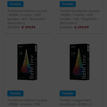
Twinkly
Twinkly
Twinkly kerstboom op paal
Twinkly kerstboom op paal
· RGBW · 2 meter · 300
· RGBW · 3 meter · 450
lampjes · Wifi / Bluetooth ·
lampjes · Wifi / Bluetooth ·
Generatie 2
Generatie 2
Oorspronkelijke
Huidige
Oorspronkelijke
Huidige
€
219,99
€
199,99
€
329,99
€
299,99
prijs
prijs
prijs
prijs
was:
is:
was:
is:
€ 219,99.
€ 199,99.
€ 329,99.
€ 299,99.
Twinkly
Twinkly
Twinkly kerstboom op paal
Twinkly vlaggenmast
· RGBW · 4 meter · 750
kerstboom · RGBW · 6