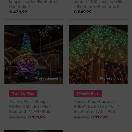
lampjes · Wifi / Bluetooth ·
meter · 1000 lampjes · Wifi
Generatie 2
/ Bluetooth · Generatie 2
€
439,99
€
549,99
Professioneel
Professioneel
Twinkly Plus
Twinkly Plus
Twinkly Plus · Strings ·
Twinkly Plus · Curtain ·
RGBW · 250 LED · Wifi /
RGBW · 5 x 50 LED · Wifi /
Bluetooth / LAN · IP65
Bluetooth / LAN · IP65
Oorspronkelijke
Huidige
Oorspronkelijke
Huidige
€
208,95
€
151,96
€
219,95
€
119,99
prijs
prijs
prijs
prijs
was:
is:
was:
is:
€ 208,95.
€ 151,96.
€ 219,95.
€ 119,99.