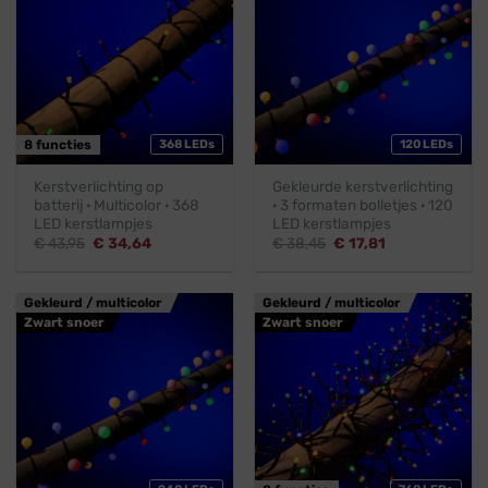
8 functies
368 LEDs
120 LEDs
Kerstverlichting op
Gekleurde kerstverlichting
batterij · Multicolor · 368
· 3 formaten bolletjes · 120
LED kerstlampjes
LED kerstlampjes
Oorspronkelijke
Huidige
Oorspronkelijke
Huidige
€
43,95
€
34,64
€
38,45
€
17,81
prijs
prijs
prijs
prijs
was:
is:
was:
is:
€ 43,95.
€ 34,64.
€ 38,45.
€ 17,81.
Gekleurd / multicolor
Gekleurd / multicolor
Zwart snoer
Zwart snoer