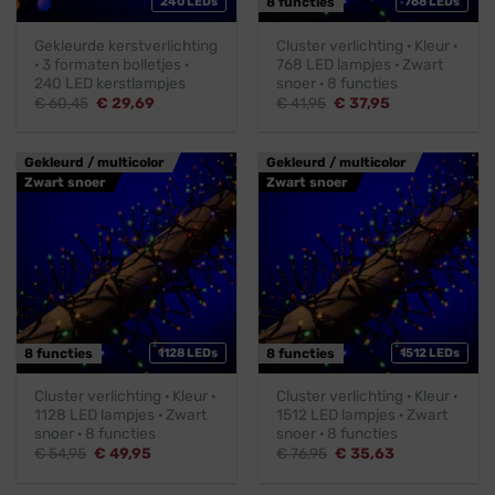
240 LEDs
8 functies
768 LEDs
Gekleurde kerstverlichting
Cluster verlichting · Kleur ·
· 3 formaten bolletjes ·
768 LED lampjes · Zwart
240 LED kerstlampjes
snoer · 8 functies
Oorspronkelijke
Huidige
Oorspronkelijke
Huidige
€
60,45
€
29,69
€
41,95
€
37,95
prijs
prijs
prijs
prijs
was:
is:
was:
is:
€ 60,45.
€ 29,69.
€ 41,95.
€ 37,95.
Gekleurd / multicolor
Gekleurd / multicolor
Zwart snoer
Zwart snoer
8 functies
1128 LEDs
8 functies
1512 LEDs
Cluster verlichting · Kleur ·
Cluster verlichting · Kleur ·
1128 LED lampjes · Zwart
1512 LED lampjes · Zwart
snoer · 8 functies
snoer · 8 functies
Oorspronkelijke
Huidige
Oorspronkelijke
Huidige
€
54,95
€
49,95
€
76,95
€
35,63
prijs
prijs
prijs
prijs
was:
is:
was:
is: