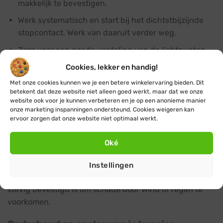
makkelijk te bevestigen.
Werk systematisch en start bij het dichtstbijzijnde
stopcontact. Werk van daaruit verder weg.
Zorg voor een goede verdeling van de lichtpunten
voor een mooi en evenwichtig effect.
Cookies, lekker en handig!
Bescherm stopcontacten en stekkers tegen vocht
Met onze cookies kunnen we je een betere winkelervaring bieden. Dit
met speciale afdekkingen zoals een
stekkerdoos voor
betekent dat deze website niet alleen goed werkt, maar dat we onze
website ook voor je kunnen verbeteren en je op een anonieme manier
buiten
.
onze marketing inspanningen ondersteund. Cookies weigeren kan
ervoor zorgen dat onze website niet optimaal werkt.
Extra aandacht voor veiligheid is belangrijk bij het
installeren van kerstverlichting buiten. Gebruik daarom
Oké
voor buiten ook alleen maar minimaal IP44
kerstverlichting en accessoires zoals bijvoorbeeld een
Instellingen
verlengsnoer buiten
. Zorg er ook voor dat de verlichting
stevig bevestigd is om schade door wind of regen te
voorkomen.