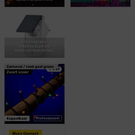
ACCESSOIRES,
ONDERDELEN EN
AANSLUITMATERIAAL
Carnaval / rood geel groen
💧 IP67
Zwart snoer
Koppelbaar
Professioneel
Blynx Connect