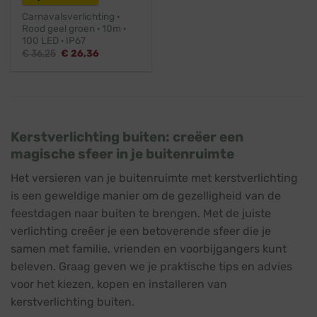
Carnavalsverlichting ·
Rood geel groen · 10m ·
100 LED · IP67
Oorspronkelijke
Huidige
€
36,25
€
26,36
prijs
prijs
was:
is:
€ 36,25.
€ 26,36.
Kerstverlichting buiten: creëer een
magische sfeer in je buitenruimte
Het versieren van je buitenruimte met kerstverlichting
is een geweldige manier om de gezelligheid van de
feestdagen naar buiten te brengen. Met de juiste
verlichting creëer je een betoverende sfeer die je
samen met familie, vrienden en voorbijgangers kunt
beleven. Graag geven we je praktische tips en advies
voor het kiezen, kopen en installeren van
kerstverlichting buiten.