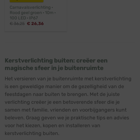
Carnavalsverlichting ·
Rood geel groen · 10m ·
100 LED · IP67
Oorspronkelijke
Huidige
€
36,25
€
26,36
prijs
prijs
was:
is:
€ 36,25.
€ 26,36.
Kerstverlichting buiten: creëer een
magische sfeer in je buitenruimte
Het versieren van je buitenruimte met kerstverlichting
is een geweldige manier om de gezelligheid van de
feestdagen naar buiten te brengen. Met de juiste
verlichting creëer je een betoverende sfeer die je
samen met familie, vrienden en voorbijgangers kunt
beleven. Graag geven we je praktische tips en advies
voor het kiezen, kopen en installeren van
kerstverlichting buiten.