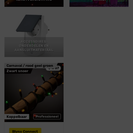
ACCESSOIRES,
ONDERDELEN EN
AANSLUITMATERIAAL
Carnaval / rood geel groen
💧 IP67
Zwart snoer
Koppelbaar
Professioneel
Blynx Connect