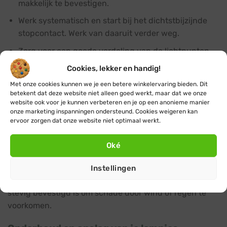
makkelijk te bevestigen.
Werk systematisch en start bij het dichtstbijzijnde
stopcontact. Werk van daaruit verder weg.
Zorg voor een goede verdeling van de lichtpunten
voor een mooi en evenwichtig effect.
Cookies, lekker en handig!
Bescherm stopcontacten en stekkers tegen vocht
Met onze cookies kunnen we je een betere winkelervaring bieden. Dit
met speciale afdekkingen zoals een
stekkerdoos voor
betekent dat deze website niet alleen goed werkt, maar dat we onze
website ook voor je kunnen verbeteren en je op een anonieme manier
buiten
.
onze marketing inspanningen ondersteund. Cookies weigeren kan
ervoor zorgen dat onze website niet optimaal werkt.
Extra aandacht voor veiligheid is belangrijk bij het
installeren van kerstverlichting buiten. Gebruik daarom
Oké
voor buiten ook alleen maar minimaal IP44
kerstverlichting en accessoires zoals bijvoorbeeld een
Instellingen
verlengsnoer buiten
. Zorg er ook voor dat de verlichting
stevig bevestigd is om schade door wind of regen te
voorkomen.