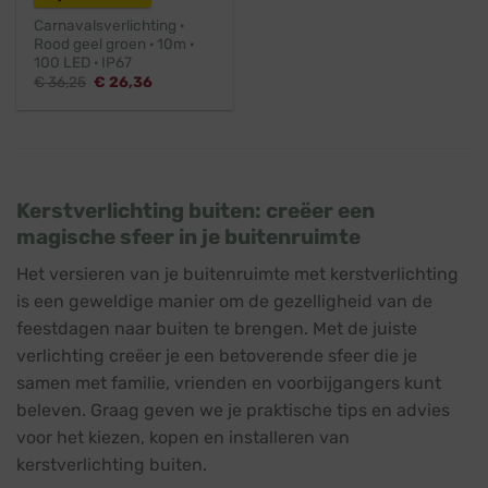
Carnavalsverlichting ·
Rood geel groen · 10m ·
100 LED · IP67
Oorspronkelijke
Huidige
€
36,25
€
26,36
prijs
prijs
was:
is:
€ 36,25.
€ 26,36.
Kerstverlichting buiten: creëer een
magische sfeer in je buitenruimte
Het versieren van je buitenruimte met kerstverlichting
is een geweldige manier om de gezelligheid van de
feestdagen naar buiten te brengen. Met de juiste
verlichting creëer je een betoverende sfeer die je
samen met familie, vrienden en voorbijgangers kunt
beleven. Graag geven we je praktische tips en advies
voor het kiezen, kopen en installeren van
kerstverlichting buiten.