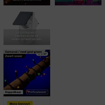
ACCESSOIRES,
ONDERDELEN EN
AANSLUITMATERIAAL
Carnaval / rood geel groen
💧 IP67
Zwart snoer
Koppelbaar
Professioneel
Blynx Connect