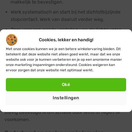
makkelijk te bevestigen.
Werk systematisch en start bij het dichtstbijzijnde
stopcontact. Werk van daaruit verder weg.
Zorg voor een goede verdeling van de lichtpunten
voor een mooi en evenwichtig effect.
Cookies, lekker en handig!
Bescherm stopcontacten en stekkers tegen vocht
Met onze cookies kunnen we je een betere winkelervaring bieden. Dit
met speciale afdekkingen zoals een
stekkerdoos voor
betekent dat deze website niet alleen goed werkt, maar dat we onze
website ook voor je kunnen verbeteren en je op een anonieme manier
buiten
.
onze marketing inspanningen ondersteund. Cookies weigeren kan
ervoor zorgen dat onze website niet optimaal werkt.
Extra aandacht voor veiligheid is belangrijk bij het
installeren van kerstverlichting buiten. Gebruik daarom
Oké
voor buiten ook alleen maar minimaal IP44
kerstverlichting en accessoires zoals bijvoorbeeld een
Instellingen
verlengsnoer buiten
. Zorg er ook voor dat de verlichting
stevig bevestigd is om schade door wind of regen te
voorkomen.