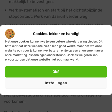
makkelijk te bevestigen.
Werk systematisch en start bij het dichtstbijzijnde
stopcontact. Werk van daaruit verder weg.
Zorg voor een goede verdeling van de lichtpunten
voor een mooi en evenwichtig effect.
Cookies, lekker en handig!
Bescherm stopcontacten en stekkers tegen vocht
Met onze cookies kunnen we je een betere winkelervaring bieden. Dit
met speciale afdekkingen zoals een
stekkerdoos voor
betekent dat deze website niet alleen goed werkt, maar dat we onze
website ook voor je kunnen verbeteren en je op een anonieme manier
buiten
.
onze marketing inspanningen ondersteund. Cookies weigeren kan
ervoor zorgen dat onze website niet optimaal werkt.
Extra aandacht voor veiligheid is belangrijk bij het
installeren van kerstverlichting buiten. Gebruik daarom
Oké
voor buiten ook alleen maar minimaal IP44
kerstverlichting en accessoires zoals bijvoorbeeld een
Instellingen
verlengsnoer buiten
. Zorg er ook voor dat de verlichting
stevig bevestigd is om schade door wind of regen te
voorkomen.