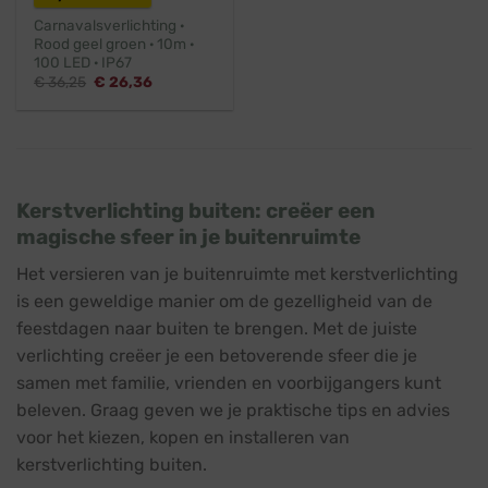
Carnavalsverlichting ·
Rood geel groen · 10m ·
100 LED · IP67
Oorspronkelijke
Huidige
€
36,25
€
26,36
prijs
prijs
was:
is:
€ 36,25.
€ 26,36.
Kerstverlichting buiten: creëer een
magische sfeer in je buitenruimte
Het versieren van je buitenruimte met kerstverlichting
is een geweldige manier om de gezelligheid van de
feestdagen naar buiten te brengen. Met de juiste
verlichting creëer je een betoverende sfeer die je
samen met familie, vrienden en voorbijgangers kunt
beleven. Graag geven we je praktische tips en advies
voor het kiezen, kopen en installeren van
kerstverlichting buiten.