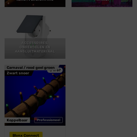
ACCESSOIRES,
ONDERDELEN EN
AANSLUITMATERIAAL
Carnaval / rood geel groen
💧 IP67
Zwart snoer
Koppelbaar
Professioneel
Blynx Connect