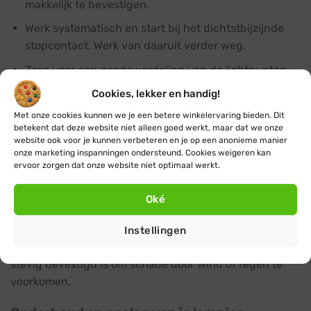
makkelijk te bevestigen.
Werk systematisch en start bij het dichtstbijzijnde
stopcontact. Werk van daaruit verder weg.
Zorg voor een goede verdeling van de lichtpunten
voor een mooi en evenwichtig effect.
Cookies, lekker en handig!
Bescherm stopcontacten en stekkers tegen vocht
Met onze cookies kunnen we je een betere winkelervaring bieden. Dit
met speciale afdekkingen zoals een
stekkerdoos voor
betekent dat deze website niet alleen goed werkt, maar dat we onze
website ook voor je kunnen verbeteren en je op een anonieme manier
buiten
.
onze marketing inspanningen ondersteund. Cookies weigeren kan
ervoor zorgen dat onze website niet optimaal werkt.
Extra aandacht voor veiligheid is belangrijk bij het
installeren van kerstverlichting buiten. Gebruik daarom
Oké
voor buiten ook alleen maar minimaal IP44
kerstverlichting en accessoires zoals bijvoorbeeld een
Instellingen
verlengsnoer buiten
. Zorg er ook voor dat de verlichting
stevig bevestigd is om schade door wind of regen te
voorkomen.