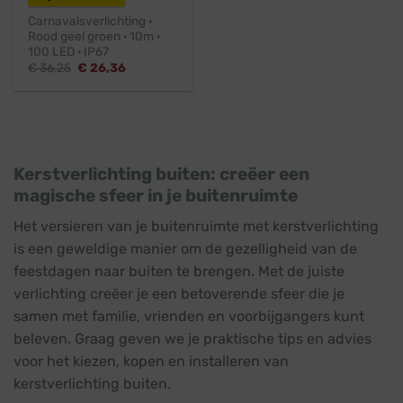
Carnavalsverlichting ·
Rood geel groen · 10m ·
100 LED · IP67
Oorspronkelijke
Huidige
€
36,25
€
26,36
prijs
prijs
was:
is:
€ 36,25.
€ 26,36.
Kerstverlichting buiten: creëer een
magische sfeer in je buitenruimte
Het versieren van je buitenruimte met kerstverlichting
is een geweldige manier om de gezelligheid van de
feestdagen naar buiten te brengen. Met de juiste
verlichting creëer je een betoverende sfeer die je
samen met familie, vrienden en voorbijgangers kunt
beleven. Graag geven we je praktische tips en advies
voor het kiezen, kopen en installeren van
kerstverlichting buiten.