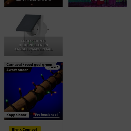
ACCESSOIRES,
ONDERDELEN EN
AANSLUITMATERIAAL
Carnaval / rood geel groen
💧 IP67
Zwart snoer
Koppelbaar
Professioneel
Blynx Connect