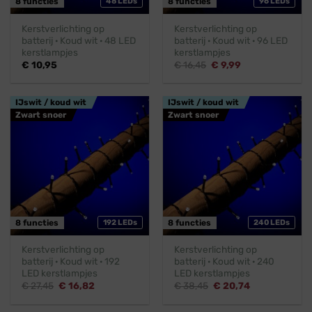
8 functies
48 LEDs
8 functies
96 LEDs
Kerstverlichting op
Kerstverlichting op
batterij · Koud wit · 48 LED
batterij · Koud wit · 96 LED
kerstlampjes
kerstlampjes
Oorspronkelijke
Huidige
€
10,95
€
16,45
€
9,99
prijs
prijs
was:
is:
€ 16,45.
€ 9,99.
IJswit / koud wit
IJswit / koud wit
Zwart snoer
Zwart snoer
8 functies
192 LEDs
8 functies
240 LEDs
Kerstverlichting op
Kerstverlichting op
batterij · Koud wit · 192
batterij · Koud wit · 240
LED kerstlampjes
LED kerstlampjes
Oorspronkelijke
Huidige
Oorspronkelijke
Huidige
€
27,45
€
16,82
€
38,45
€
20,74
prijs
prijs
prijs
prijs
was:
is:
was:
is: