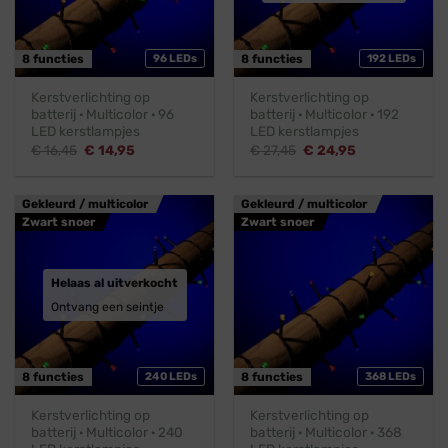
8 functies
96 LEDs
8 functies
192 LEDs
Kerstverlichting op
Kerstverlichting op
batterij · Multicolor · 96
batterij · Multicolor · 192
LED kerstlampjes
LED kerstlampjes
Oorspronkelijke
Huidige
Oorspronkelijke
Huidige
€
16,45
€
14,95
€
27,45
€
24,95
prijs
prijs
prijs
prijs
was:
is:
was:
is:
€ 16,45.
€ 14,95.
€ 27,45.
€ 24,95.
Gekleurd / multicolor
Gekleurd / multicolor
Zwart snoer
Zwart snoer
Helaas al uitverkocht
Ontvang een seintje
8 functies
240 LEDs
8 functies
368 LEDs
Kerstverlichting op
Kerstverlichting op
batterij · Multicolor · 240
batterij · Multicolor · 368