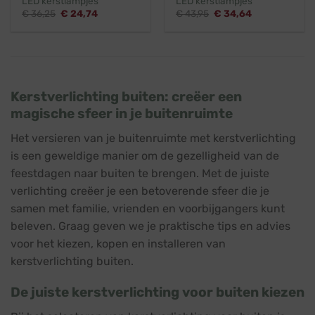
LED kerstlampjes
LED kerstlampjes
Oorspronkelijke
Huidige
Oorspronkelijke
Huidige
€
36,25
€
24,74
€
43,95
€
34,64
prijs
prijs
prijs
prijs
was:
is:
was:
is:
€ 36,25.
€ 24,74.
€ 43,95.
€ 34,64.
Kerstverlichting buiten: creëer een
magische sfeer in je buitenruimte
Het versieren van je buitenruimte met kerstverlichting
is een geweldige manier om de gezelligheid van de
feestdagen naar buiten te brengen. Met de juiste
verlichting creëer je een betoverende sfeer die je
samen met familie, vrienden en voorbijgangers kunt
beleven. Graag geven we je praktische tips en advies
voor het kiezen, kopen en installeren van
kerstverlichting buiten.
De juiste kerstverlichting voor buiten kiezen