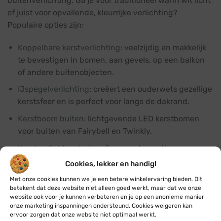
buitenverlichting. Ga je voor traditioneel warm wit licht
of juist voor opvallende, kleurrijke verlichting?
Populaire opties zijn:
Koppelbare kerstverlichting
: veelzijdig en makkelijk
te bevestigen in bomen, aan gevels, op een balkon
of andere buitenobjecten.
IJspegelverlichting
: creëert een ouderwets gezellige
kerstsfeer en is perfect voor langs de dakrand.
Kerstboom buiten
: lichtgevende LED kerstbomen
voor buiten van Fairybell en Twinkly.
Kerstverlichting buiten figuren
: decoratieve
kerstfiguren zoals kerststerren, kerstbollen of
Cookies, lekker en handig!
sneeuwvlokken.
Met onze cookies kunnen we je een betere winkelervaring bieden. Dit
betekent dat deze website niet alleen goed werkt, maar dat we onze
Guirlande met verlichting
: prachtig kerstgroen
website ook voor je kunnen verbeteren en je op een anonieme manier
voorzien van kerstlampjes, perfect voor het
onze marketing inspanningen ondersteund. Cookies weigeren kan
accentueren van lijnenspellen aan de gevel van je
ervoor zorgen dat onze website niet optimaal werkt.