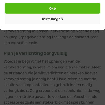
woonhuis of bedrijfspand.
Oké
Overweeg eventueel om verschillende soorten
Instellingen
verlichting te combineren voor een uniek en sfeervol
effect. Bijvoorbeeld, gebruik koppelbare
kerstverlichting in bomen, netverlichting voor de haag
en voeg ijspegelverlichting toe langs de dakrand voor
een extra dimensie.
Plan je verlichting zorgvuldig
Voordat je begint met het ophangen van de
kerstverlichting, is het slim om een plan te maken. Meet
de afstanden die je wilt verlichten en bereken hoeveel
kerstverlichting je nodig hebt. Houd rekening met de
locatie van stopcontacten en gebruik indien nodig
verlengkabels. Zorg ervoor dat de kabels niet in de weg
liggen om struikelgevaar te voorkomen. Verschillende
accessoires zoals een stekkerblok met spies kunnen