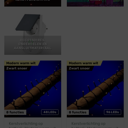
ACCESSOIRES,
ONDERDELEN EN
AANSLUITMATERIAAL
Modern warm wit
Modern warm wit
Zwart snoer
Zwart snoer
8 functies
48 LEDs
8 functies
96 LEDs
Kerstverlichting op
Kerstverlichting op