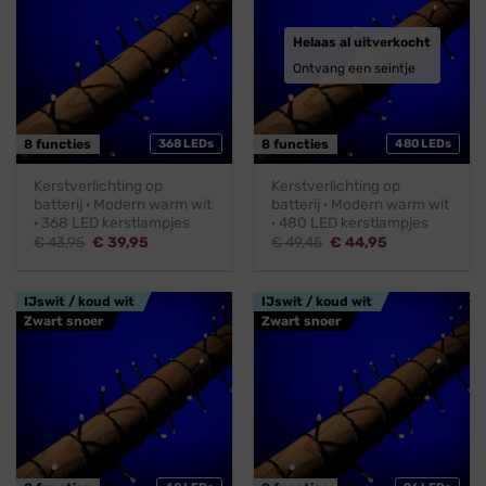
Helaas al uitverkocht
Ontvang een seintje
8 functies
368 LEDs
8 functies
480 LEDs
Kerstverlichting op
Kerstverlichting op
batterij · Modern warm wit
batterij · Modern warm wit
· 368 LED kerstlampjes
· 480 LED kerstlampjes
Oorspronkelijke
Huidige
Oorspronkelijke
Huidige
€
43,95
€
39,95
€
49,45
€
44,95
prijs
prijs
prijs
prijs
was:
is:
was:
is:
€ 43,95.
€ 39,95.
€ 49,45.
€ 44,95.
IJswit / koud wit
IJswit / koud wit
Zwart snoer
Zwart snoer