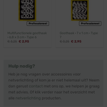
Professioneel
Professioneel
Multifunctionele goothaak
Goothaak · 7 x 1 cm · Type
· 6,8 x 3 cm · Type 6
7
Oorspronkelijke
Huidige
Oorspronkelijke
Huidige
€
3,25
€
2,95
€
3,25
€
2,95
prijs
prijs
prijs
prijs
was:
is:
was:
is:
€ 3,25.
€ 2,95.
€ 3,25.
€ 2,95.
Hulp nodig?
Heb je nog vragen over accessoires voor
netverlichting of kom je er niet helemaal uit? Neem
dan gerust
contact
met ons op, we helpen je graag
met advies. Of klik verder naar het overzicht met
alle
netverlichting
producten.