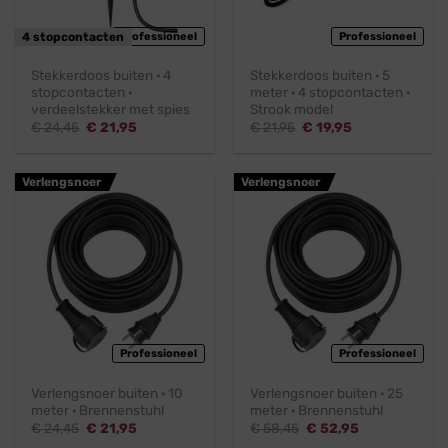
4 stopcontacten
Professioneel
Professioneel
Stekkerdoos buiten · 4
Stekkerdoos buiten · 5
stopcontacten ·
meter · 4 stopcontacten ·
verdeelstekker met spies
Strook model
Oorspronkelijke
Huidige
Oorspronkelijke
Huidige
€
24,45
€
21,95
€
21,95
€
19,95
prijs
prijs
prijs
prijs
was:
is:
was:
is:
€ 24,45.
€ 21,95.
€ 21,95.
€ 19,95.
Verlengsnoer
Verlengsnoer
Professioneel
Professioneel
Verlengsnoer buiten · 10
Verlengsnoer buiten · 25
meter · Brennenstuhl
meter · Brennenstuhl
Oorspronkelijke
Huidige
Oorspronkelijke
Huidige
€
24,45
€
21,95
€
58,45
€
52,95
prijs
prijs
prijs
prijs