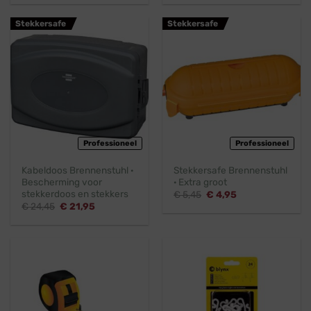
was:
is:
was:
is:
€ 24,45.
€ 21,95.
€ 58,45.
€ 52,95.
Stekkersafe
Stekkersafe
Professioneel
Professioneel
Kabeldoos Brennenstuhl ·
Stekkersafe Brennenstuhl
Bescherming voor
· Extra groot
stekkerdoos en stekkers
Oorspronkelijke
Huidige
€
5,45
€
4,95
prijs
prijs
Oorspronkelijke
Huidige
€
24,45
€
21,95
was:
is:
prijs
prijs
€ 5,45.
€ 4,95.
was:
is:
€ 24,45.
€ 21,95.