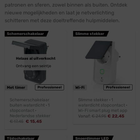
patronen en sferen, zowel binnen als buiten. Ontdek
nieuwe mogelijkheden en laat je netverlichting
schitteren met deze doeltreffende hulpmiddelen.
Schemerschakelaar
Slimme stekker
Helaas al uitverkocht
Ontvang een seintje
Met timer
Professioneel
Wi-Fi
Professioneel
Schemerschakelaar
Slimme stekker · 1
buiten waterdicht · 1
waterdicht stopcontact ·
stopcontact ·
Wi-Fi smart plug met app
Nederlandse stekker
Vanaf:
€
24,95
€
22,45
Oorspronkelijke
Huidige
€
17,45
€
15,45
prijs
prijs
was:
is:
€ 17,45.
€ 15,45.
Tijdschakelaar
Snoerdimmer LED