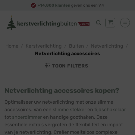
Skip
+14.800 klanten
geven ons een 9,4
to
content
Home
/
Kerstverlichting
/
Buiten
/
Netverlichting
/
Netverlichting accessoires
TOON FILTERS
Netverlichting accessoires kopen?
Optimaliseer uw netverlichting met onze slimme
accessoires. Van een
slimme stekker
en
tijdschakelaar
tot
snoerdimmer
en handige goothaken. Deze
essentiële extra's vergroten de flexibiliteit en impact
van je netverlichting. Creëer moeiteloos complexe