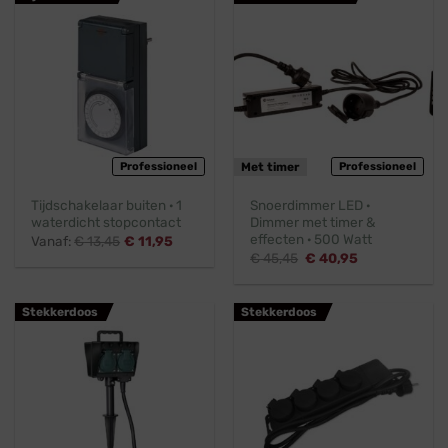
Professioneel
Met timer
Professioneel
Tijdschakelaar buiten · 1
Snoerdimmer LED ·
waterdicht stopcontact
Dimmer met timer &
effecten · 500 Watt
Vanaf:
€
13,45
€
11,95
Oorspronkelijke
Huidige
€
45,45
€
40,95
prijs
prijs
was:
is:
€ 45,45.
€ 40,95.
Stekkerdoos
Stekkerdoos