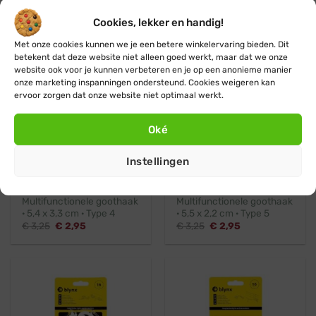
Type 2
Type 3
Oorspronkelijke
Huidige
Oorspronkelijke
Huidige
€
3,25
€
2,95
€
3,25
€
2,95
Cookies, lekker en handig!
prijs
prijs
prijs
prijs
was:
is:
was:
is:
€ 3,25.
€ 2,95.
€ 3,25.
€ 2,95.
Met onze cookies kunnen we je een betere winkelervaring bieden. Dit
betekent dat deze website niet alleen goed werkt, maar dat we onze
website ook voor je kunnen verbeteren en je op een anonieme manier
onze marketing inspanningen ondersteund. Cookies weigeren kan
ervoor zorgen dat onze website niet optimaal werkt.
Oké
Instellingen
Professioneel
Professioneel
Multifunctionele goothaak
Multifunctionele goothaak
· 5,4 x 3,3 cm · Type 4
· 5,5 x 2,2 cm · Type 5
Oorspronkelijke
Huidige
Oorspronkelijke
Huidige
€
3,25
€
2,95
€
3,25
€
2,95
prijs
prijs
prijs
prijs
was:
is:
was:
is:
€ 3,25.
€ 2,95.
€ 3,25.
€ 2,95.