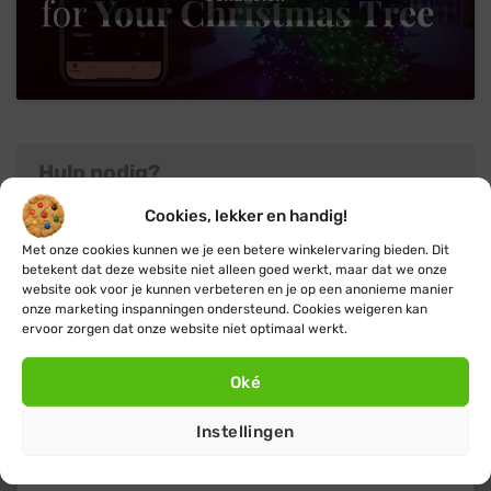
Hulp nodig?
Heb je nog vragen over Twinkly
Cookies, lekker en handig!
kerstboomverlichting of kom je er niet helemaal
Met onze cookies kunnen we je een betere winkelervaring bieden. Dit
uit? Neem dan gerust
contact
met ons op, we
betekent dat deze website niet alleen goed werkt, maar dat we onze
website ook voor je kunnen verbeteren en je op een anonieme manier
helpen je graag met advies. Of klik verder naar het
onze marketing inspanningen ondersteund. Cookies weigeren kan
overzicht met alle
Twinkly
producten.
ervoor zorgen dat onze website niet optimaal werkt.
Oké
Instellingen