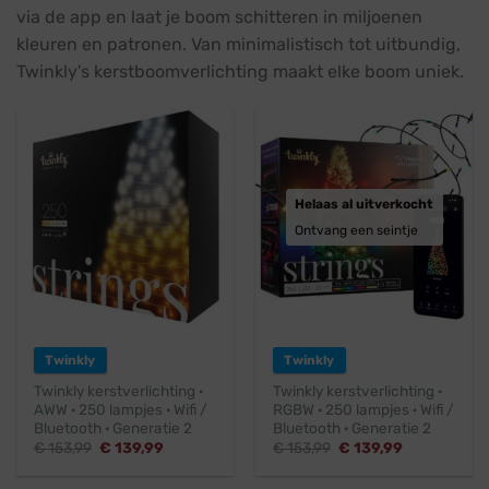
via de app en laat je boom schitteren in miljoenen
kleuren en patronen. Van minimalistisch tot uitbundig,
Twinkly's kerstboomverlichting maakt elke boom uniek.
Helaas al uitverkocht
Ontvang een seintje
Twinkly
Twinkly
Twinkly kerstverlichting ·
Twinkly kerstverlichting ·
AWW · 250 lampjes · Wifi /
RGBW · 250 lampjes · Wifi /
Bluetooth · Generatie 2
Bluetooth · Generatie 2
Oorspronkelijke
Huidige
Oorspronkelijke
Huidige
€
153,99
€
139,99
€
153,99
€
139,99
prijs
prijs
prijs
prijs
was:
is:
was:
is:
€ 153,99.
€ 139,99.
€ 153,99.
€ 139,99.