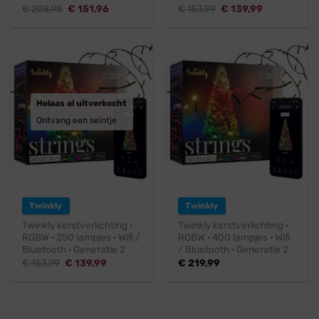
Oorspronkelijke
Huidige
Oorspronkelijke
Huidige
€
208,95
€
151,96
€
153,99
€
139,99
prijs
prijs
prijs
prijs
was:
is:
was:
is:
€ 208,95.
€ 151,96.
€ 153,99.
€ 139,99.
Helaas al uitverkocht
Ontvang een seintje
Twinkly
Twinkly
Twinkly kerstverlichting ·
Twinkly kerstverlichting ·
RGBW · 250 lampjes · Wifi /
RGBW · 400 lampjes · Wifi
Bluetooth · Generatie 2
/ Bluetooth · Generatie 2
Oorspronkelijke
Huidige
€
153,99
€
139,99
€
219,99
prijs
prijs
was:
is:
€ 153,99.
€ 139,99.