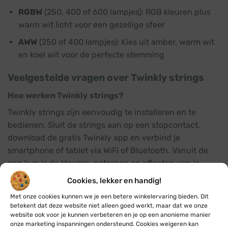
RGBW
(250, 400 of 600 lampjes): RGB kleuren plus
warm wit licht voor een gezellige sfeer
AWW
(250 of 400 lampjes): Kies uit amber, warm wit
en koel wit voor de perfecte stemming
Veelgestelde vragen over Twinkly strings
Hoe werken Twinkly strings?
Twinkly strings zijn eenvoudig te installeren en te
bedienen. Sluit de strings aan op een stopcontact,
download de gratis Twinkly app en verbind je
smartphone of tablet via WiFi of Bluetooth. Vanuit de
app kun je de kleuren, patronen en effecten van je
Twinkly strings aanpassen, timers instellen en nog veel
Cookies, lekker en handig!
meer.
Met onze cookies kunnen we je een betere winkelervaring bieden. Dit
betekent dat deze website niet alleen goed werkt, maar dat we onze
Zijn Twinkly strings geschikt voor buiten?
website ook voor je kunnen verbeteren en je op een anonieme manier
onze marketing inspanningen ondersteund. Cookies weigeren kan