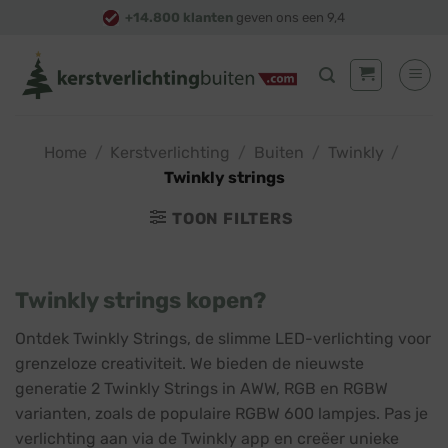
Skip
+14.800 klanten
geven ons een 9,4
to
content
Home
/
Kerstverlichting
/
Buiten
/
Twinkly
/
Twinkly strings
TOON FILTERS
Twinkly strings kopen?
Ontdek Twinkly Strings, de slimme LED-verlichting voor
grenzeloze creativiteit. We bieden de nieuwste
generatie 2 Twinkly Strings in AWW, RGB en RGBW
varianten, zoals de populaire RGBW 600 lampjes. Pas je
verlichting aan via de Twinkly app en creëer unieke