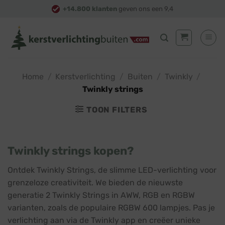
Skip
+14.800 klanten
geven ons een 9,4
to
content
Home
/
Kerstverlichting
/
Buiten
/
Twinkly
/
Twinkly strings
TOON FILTERS
Twinkly strings kopen?
Ontdek Twinkly Strings, de slimme LED-verlichting voor
grenzeloze creativiteit. We bieden de nieuwste
generatie 2 Twinkly Strings in AWW, RGB en RGBW
varianten, zoals de populaire RGBW 600 lampjes. Pas je
verlichting aan via de Twinkly app en creëer unieke