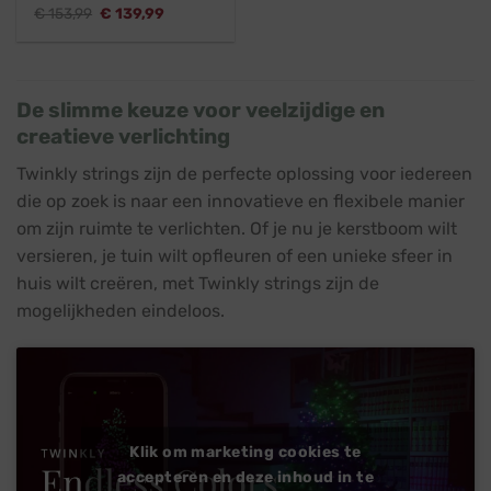
Oorspronkelijke
Huidige
€
153,99
€
139,99
prijs
prijs
was:
is:
€ 153,99.
€ 139,99.
De slimme keuze voor veelzijdige en
creatieve verlichting
Twinkly strings zijn de perfecte oplossing voor iedereen
die op zoek is naar een innovatieve en flexibele manier
om zijn ruimte te verlichten. Of je nu je kerstboom wilt
versieren, je tuin wilt opfleuren of een unieke sfeer in
huis wilt creëren, met Twinkly strings zijn de
mogelijkheden eindeloos.
Klik om marketing cookies te
accepteren en deze inhoud in te