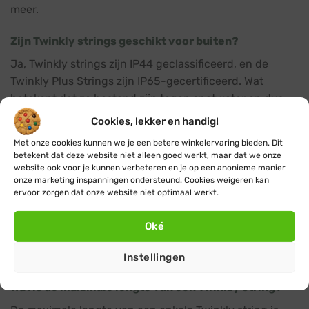
meer.
Zijn Twinkly strings geschikt voor buiten?
Ja, Twinkly strings zijn IP44 geclassificeerd, en de
Twinkly Plus Strings zijn IP65-gecertificeerd. Wat
betekent dat ze bestand zijn tegen spatwater en dus
perfect geschikt zijn voor gebruik buitenshuis.
Cookies, lekker en handig!
Met onze cookies kunnen we je een betere winkelervaring bieden. Dit
Kan ik Twinkly strings gebruiken zonder de app?
betekent dat deze website niet alleen goed werkt, maar dat we onze
website ook voor je kunnen verbeteren en je op een anonieme manier
Ja, het is mogelijk om Twinkly strings te gebruiken
onze marketing inspanningen ondersteund. Cookies weigeren kan
zonder de app. Je kunt de strings gewoon aansluiten
ervoor zorgen dat onze website niet optimaal werkt.
op een stopcontact en ze zullen een standaard
lichtpatroon weergeven. Echter, om toegang te krijgen
Oké
tot alle functies en aanpassingsmogelijkheden, raden
we aan om de gratis Twinkly app te downloaden.
Instellingen
Wat is de maximale lengte van een Twinkly string?