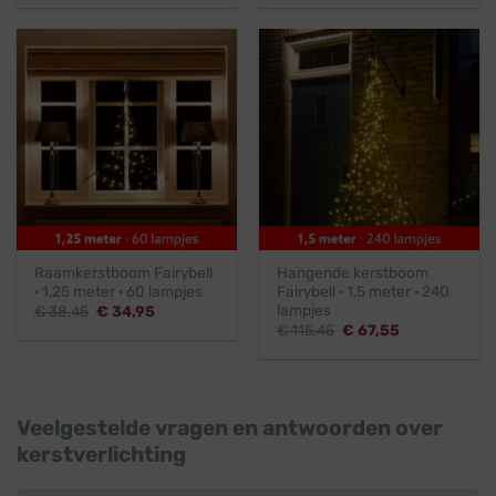
was:
is:
was:
is:
€ 142,95.
€ 62,36.
€ 153,95.
€ 143,50.
Raamkerstboom Fairybell
Hangende kerstboom
· 1,25 meter · 60 lampjes
Fairybell · 1,5 meter · 240
lampjes
Oorspronkelijke
Huidige
€
38,45
€
34,95
prijs
prijs
Oorspronkelijke
Huidige
€
115,45
€
67,55
was:
is:
prijs
prijs
€ 38,45.
€ 34,95.
was:
is:
€ 115,45.
€ 67,55.
Veelgestelde vragen en antwoorden over
kerstverlichting