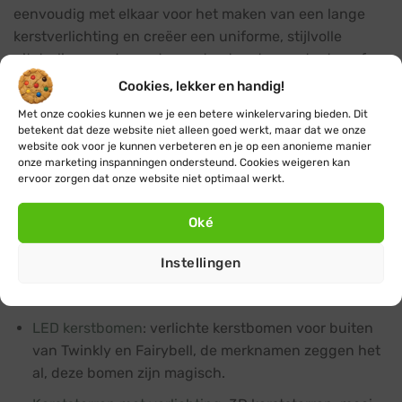
eenvoudig met elkaar voor het maken van een lange
kerstverlichting en creëer een uniforme, stijlvolle
uitstraling zonder gedoe met extra stopcontacten of
losse snoeren. Onze koppelbare kerstverlichting is van
Cookies, lekker en handig!
professionele kwaliteit en heeft een zeer hoge
Met onze cookies kunnen we je een betere winkelervaring bieden. Dit
beschermingsgraad (IP67), waardoor deze perfect
betekent dat deze website niet alleen goed werkt, maar dat we onze
website ook voor je kunnen verbeteren en je op een anonieme manier
geschikt is voor gebruik buitenshuis en veeleisende
onze marketing inspanningen ondersteund. Cookies weigeren kan
toepassingen.
ervoor zorgen dat onze website niet optimaal werkt.
Op zoek naar speciale kerstverlichting?
Oké
Soms wil je gewoon helemaal voor een maximale
Instellingen
kerstsfeer gaan, daarom vindt je bij ons ook speciale
kerstverlichting producten zoals:
LED kerstbomen
: verlichte kerstbomen voor buiten
van Twinkly en Fairybell, de merknamen zeggen het
al, deze bomen zijn magisch.