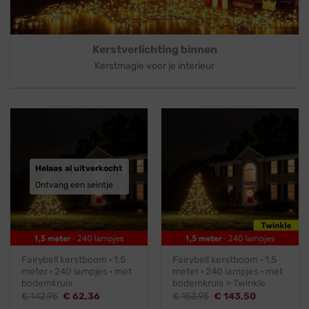
Kerstverlichting binnen
Kerstmagie voor je interieur
Helaas al uitverkocht
Ontvang een seintje
Fairybell kerstboom · 1,5
Fairybell kerstboom · 1,5
meter · 240 lampjes · met
meter · 240 lampjes · met
bodemkruis
bodemkruis » Twinkle
Oorspronkelijke
Huidige
Oorspronkelijke
Huidige
€
142,95
€
62,36
€
153,95
€
143,50
prijs
prijs
prijs
prijs