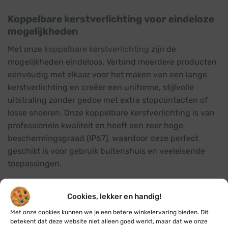
Koppelbare kerstverlichting voor eindeloze
mogelijkheden
Met onze
koppelbare kerstverlichting
zijn de
mogelijkheden eindeloos. Verbind meerdere producten
eenvoudig met elkaar voor het maken van een lange
kerstverlichting en creëer een uniforme, stijlvolle
uitstraling zonder gedoe met extra stopcontacten of
losse snoeren. Onze koppelbare kerstverlichting is van
professionele kwaliteit en heeft een zeer hoge
beschermingsgraad (IP67), waardoor deze perfect
geschikt is voor gebruik buitenshuis en veeleisende
toepassingen.
Op zoek naar speciale kerstverlichting?
Cookies, lekker en handig!
Soms wil je gewoon helemaal voor een maximale
Met onze cookies kunnen we je een betere winkelervaring bieden. Dit
kerstsfeer gaan, daarom vindt je bij ons ook speciale
betekent dat deze website niet alleen goed werkt, maar dat we onze