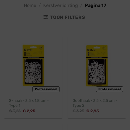
Home
/
Kerstverlichting
/
Pagina 17
TOON FILTERS
Professioneel
Professioneel
S-haak · 3,5 x 1,8 cm ·
Goothaak · 3,5 x 2,5 cm ·
Type 1
Type 2
Oorspronkelijke
Huidige
Oorspronkelijke
Huidige
€
3,25
€
2,95
€
3,25
€
2,95
prijs
prijs
prijs
prijs
was:
is:
was:
is:
€ 3,25.
€ 2,95.
€ 3,25.
€ 2,95.