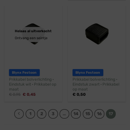
€ 1,95.
€ 1,45.
Helaas al uitverkocht
Ontvang een seintje
Blynx Festoon
Blynx Festoon
Prikkabel bolverlichting ·
Prikkabel bolverlichting ·
Eindstuk wit · Prikkabel op
Eindstuk zwart · Prikkabel
maat
op maat
Oorspronkelijke
Huidige
€
0,95
€
0,45
€
0,50
prijs
prijs
was:
is:
€ 0,95.
€ 0,45.
1
2
3
…
14
15
16
17