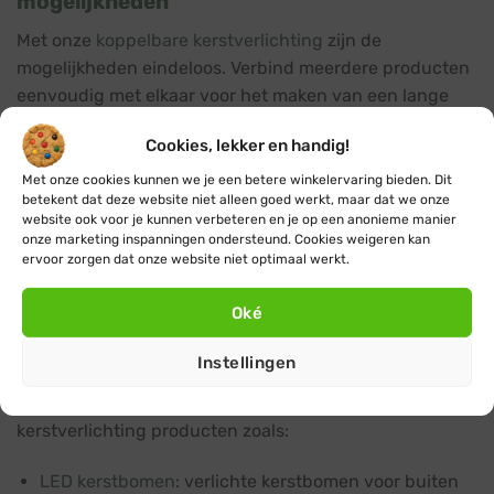
mogelijkheden
Met onze
koppelbare kerstverlichting
zijn de
mogelijkheden eindeloos. Verbind meerdere producten
eenvoudig met elkaar voor het maken van een lange
kerstverlichting en creëer een uniforme, stijlvolle
Cookies, lekker en handig!
uitstraling zonder gedoe met extra stopcontacten of
losse snoeren. Onze koppelbare kerstverlichting is van
Met onze cookies kunnen we je een betere winkelervaring bieden. Dit
betekent dat deze website niet alleen goed werkt, maar dat we onze
professionele kwaliteit en heeft een zeer hoge
website ook voor je kunnen verbeteren en je op een anonieme manier
beschermingsgraad (IP67), waardoor deze perfect
onze marketing inspanningen ondersteund. Cookies weigeren kan
geschikt is voor gebruik buitenshuis en veeleisende
ervoor zorgen dat onze website niet optimaal werkt.
toepassingen.
Oké
Op zoek naar speciale kerstverlichting?
Instellingen
Soms wil je gewoon helemaal voor een maximale
kerstsfeer gaan, daarom vindt je bij ons ook speciale
kerstverlichting producten zoals:
LED kerstbomen
: verlichte kerstbomen voor buiten