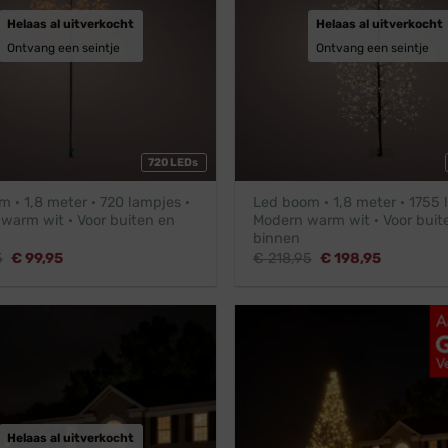
Helaas al uitverkocht
Helaas al uitverkocht
Ontvang een seintje
Ontvang een seintje
720 LEDs
 · 1,8 meter · 720 lampjes ·
Led boom · 1,8 meter · 1755 
 warm wit · Voor buiten en
Modern warm wit · Voor buit
binnen
Oorspronkelijke
Huidige
Oorspronkelijke
Huidige
5
€
99,95
€
218,95
€
198,95
prijs
prijs
prijs
prijs
was:
is:
was:
is:
€ 109,95.
€ 99,95.
€ 218,95.
€ 198,95.
Helaas al uitverkocht