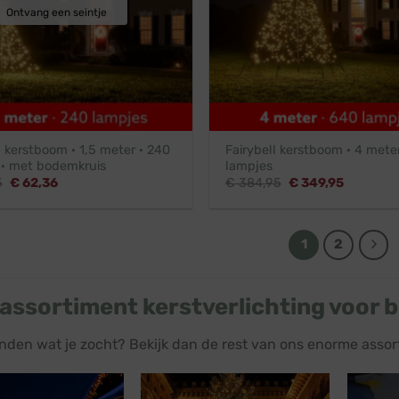
Ontvang een seintje
l kerstboom · 1,5 meter · 240
Fairybell kerstboom · 4 mete
 · met bodemkruis
lampjes
Oorspronkelijke
Huidige
Oorspronkelijke
Huidige
5
€
62,36
€
384,95
€
349,95
prijs
prijs
prijs
prijs
was:
is:
was:
is:
€ 142,95.
€ 62,36.
€ 384,95.
€ 349,95
1
2
assortiment kerstverlichting voor b
nden wat je zocht? Bekijk dan de rest van ons enorme assor