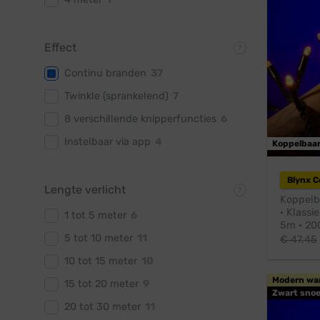
Effect
Continu branden
37
Twinkle (sprankelend)
7
8 verschillende knipperfuncties
6
Instelbaar via app
4
Koppelbaa
Blynx 
Lengte verlicht
Koppelb
· Klassi
1 tot 5 meter
6
5m · 200
5 tot 10 meter
11
€
47,45
10 tot 15 meter
10
Modern wa
15 tot 20 meter
9
Zwart snoe
20 tot 30 meter
11