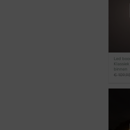
Led boom
Klassiek
binnen
€
109,9