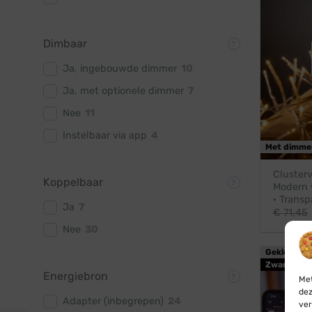
Dimbaar
Ja, ingebouwde dimmer
10
Ja, met optionele dimmer
7
Nee
11
Instelbaar via app
4
Met dimme
Clusterv
Koppelbaar
Modern 
· Transp
Ja
7
€
71,45
Nee
30
Gekleurd / 
Zwart snoe
Energiebron
Met
dez
Adapter (inbegrepen)
24
ver