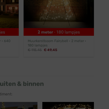
r · 640
Muurkerstboom Fairybell · 2 meter ·
180 lampjes
Oorspronkelijke
Huidige
€
115,45
€
49,45
prijs
prijs
was:
is:
.
€ 115,45.
€ 49,45.
uiten & binnen
timent: