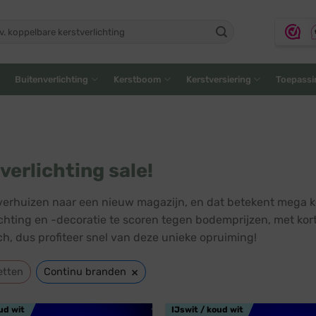
ken
:
Buitenverlichting
Kerstboom
Kerstversiering
Toepassi
verlichting sale!
erhuizen naar een nieuw magazijn, en dat betekent mega kor
ichting en -decoratie te scoren tegen bodemprijzen, met kor
h, dus profiteer snel van deze unieke opruiming!
×
etten
Continu branden
ud wit
IJswit / koud wit