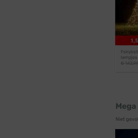
Fairybel
lampjes
€
142,9
Mega 
Niet gevo