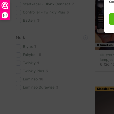
Coo
Startkabel - Blynx Connect
7
Controller - Twinkly Plus
3
9,4
Batterij
3
Merk
8 functies
Blynx
7
Fairybell
5
Cluster 
lampjes 
Twinkly
1
€
126,4
Twinkly Plus
3
Lumineo
18
Lumineo Durawise
3
Klassiek w