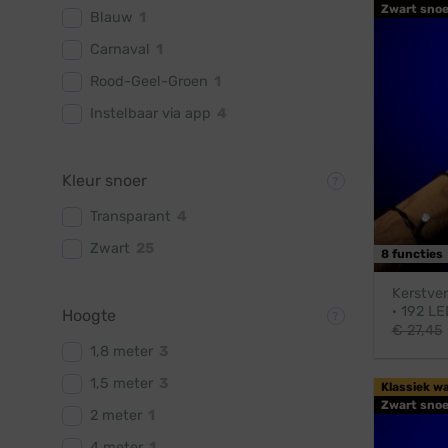
Zwart snoe
Blauw
1
Carnaval
1
Rood-Geel-Groen
1
Instelbaar via app
4
Kleur snoer
Transparant
4
Zwart
25
8 functies
Kerstver
· 192 LE
Hoogte
€
27,45
1,8 meter
3
1,5 meter
3
Klassiek w
Zwart snoe
2 meter
1
4 meter
1