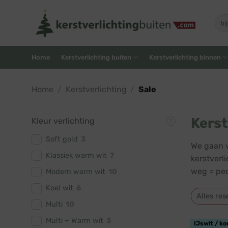
Skip
to
Zoe
naar
content
Home
Kerstverlichting buiten
Kerstverlichting binnen
Home
/
Kerstverlichting
/
Sale
Kerst
Kleur verlichting
Soft gold
3
We gaan v
Klassiek warm wit
7
kerstverl
weg = pec
Modern warm wit
10
Koel wit
6
Alles res
Multi
10
Multi + Warm wit
3
IJswit / ko