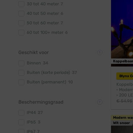
30 tot 40 meter
7
40 tot 50 meter
6
50 tot 60 meter
7
60 tot 100+ meter
6
Geschikt voor
Koppelbaa
Binnen
34
Buiten (korte periode)
37
Blynx 
Buiten (permanent)
10
Koppelb
· Moder
· 200 LE
€
54,95
Beschermingsgraad
IP44
27
Modern wa
IP65
3
Wit snoer
IP67
7