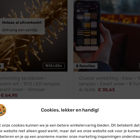
Helaas al uitverkocht
Ontvang een seintje
r
1512 LEDs
8 functies
erlichting kerstboom ·
Cluster verlichting · Kleur · 
warm wit · 1512 LED lampjes
lampjes · Zwart snoer · 8 fu
arant snoer · Dimbaar
Oorspronkelijke
Huidige
€
76,95
€
35,63
prijs
prijs
Oorspronkelijke
Huidige
€
64,95
was:
is:
prijs
prijs
€ 76,95.
€ 35,63.
was:
is:
€ 71,45.
€ 64,95.
Cookies, lekker en handig!
multicolor
Amber
r
Zwart snoer
 onze cookies kunnen we je een betere winkelervaring bieden. Dit betekent dat
e website niet alleen goed werkt, maar dat we onze website ook voor je kunne
beteren en je op een anonieme manier onze marketing inspanningen ondersteu