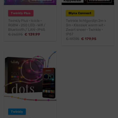
Professioneel
Koppelbaar
Professioneel
Twinkly Plus
Blynx Connect
Twinkly Plus · Icicle ·
Twinkle lichtgordijn 2m x
RGBW · 250 LED · Wifi /
3m · Klassiek warm wit ·
Bluetooth / LAN · IP65
Zwart snoer · Twinkle ·
IP67
Oorspronkelijke
Huidige
€
263,95
€
139,99
prijs
prijs
Oorspronkelijke
Huidige
€
197,95
€
179,95
was:
is:
prijs
prijs
€ 263,95.
€ 139,99.
was:
is:
€ 197,95.
€ 179,95.
Twinkly