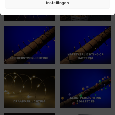
Instellingen
KERSTSTER MET
VERLICHTING
LED BOOM
KERSTVERLICHTING OP
LED KERSTVERLICHTING
BATTERIJ
KERSTVERLICHTING
DRAADVERLICHTING
BOLLETJES