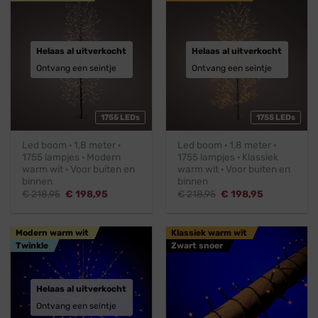
Helaas al uitverkocht
Helaas al uitverkocht
Ontvang een seintje
Ontvang een seintje
1755 LEDs
1755 LEDs
Led boom · 1,8 meter ·
Led boom · 1,8 meter ·
1755 lampjes · Modern
1755 lampjes · Klassiek
warm wit · Voor buiten en
warm wit · Voor buiten en
binnen
binnen
Oorspronkelijke
Huidige
Oorspronkelijke
Huidige
€
218,95
€
198,95
€
218,95
€
198,95
prijs
prijs
prijs
prijs
was:
is:
was:
is:
€ 218,95.
€ 198,95.
€ 218,95.
€ 198,95.
Modern warm wit
Klassiek warm wit
Twinkle
Zwart snoer
Helaas al uitverkocht
Ontvang een seintje