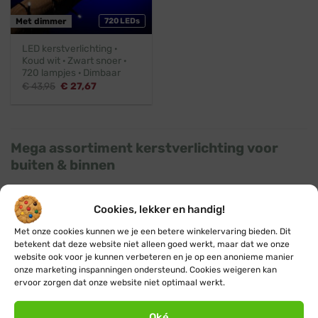
Met dimmer
720 LEDs
LED kerstverlichting ·
Koud wit · Zwart snoer ·
720 lampjes · Dimbaar
Oorspronkelijke
Huidige
€
43,95
€
27,67
prijs
prijs
was:
is:
€ 43,95.
€ 27,67.
Mega assortiment kerstverlichting voor
buiten & binnen
Niet gevonden wat je zocht? Bekijk dan de rest van ons
enorme assortiment:
Cookies, lekker en handig!
Met onze cookies kunnen we je een betere winkelervaring bieden. Dit
betekent dat deze website niet alleen goed werkt, maar dat we onze
website ook voor je kunnen verbeteren en je op een anonieme manier
onze marketing inspanningen ondersteund. Cookies weigeren kan
ervoor zorgen dat onze website niet optimaal werkt.
KOPPELBARE
Oké