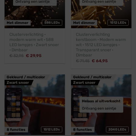
Ontvang een seintje
Ontvang een seintje
Met dimmer
588 LEDs
Met dimmer
1512 LEDs
Clusterverlichting ·
Clusterverlichting
modern warm wit · 588
kerstboom · Modern warm
LED lampjes · Zwart snoer
wit · 1512 LED lampjes ·
· Dimbaar
Transparant snoer ·
Dimbaar
Oorspronkelijke
Huidige
€
32,95
€
29,95
prijs
prijs
Oorspronkelijke
Huidige
€
71,45
€
64,95
was:
is:
prijs
prijs
€ 32,95.
€ 29,95.
was:
is:
€ 71,45.
€ 64,95.
Gekleurd / multicolor
Gekleurd / multicolor
Zwart snoer
Zwart snoer
Helaas al uitverkocht
Ontvang een seintje
8 functies
1512 LEDs
8 functies
2040 LEDs