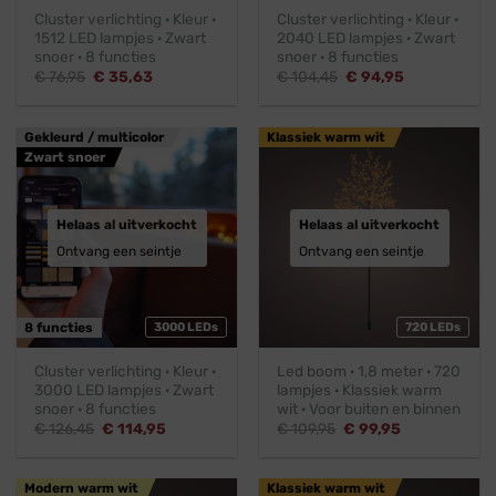
Cluster verlichting · Kleur ·
Cluster verlichting · Kleur ·
1512 LED lampjes · Zwart
2040 LED lampjes · Zwart
snoer · 8 functies
snoer · 8 functies
Oorspronkelijke
Huidige
Oorspronkelijke
Huidige
€
76,95
€
35,63
€
104,45
€
94,95
prijs
prijs
prijs
prijs
was:
is:
was:
is:
€ 76,95.
€ 35,63.
€ 104,45.
€ 94,95.
Gekleurd / multicolor
Klassiek warm wit
Zwart snoer
Helaas al uitverkocht
Helaas al uitverkocht
Ontvang een seintje
Ontvang een seintje
8 functies
3000 LEDs
720 LEDs
Cluster verlichting · Kleur ·
Led boom · 1,8 meter · 720
3000 LED lampjes · Zwart
lampjes · Klassiek warm
snoer · 8 functies
wit · Voor buiten en binnen
Oorspronkelijke
Huidige
Oorspronkelijke
Huidige
€
126,45
€
114,95
€
109,95
€
99,95
prijs
prijs
prijs
prijs
was:
is:
was:
is:
€ 126,45.
€ 114,95.
€ 109,95.
€ 99,95.
Modern warm wit
Klassiek warm wit