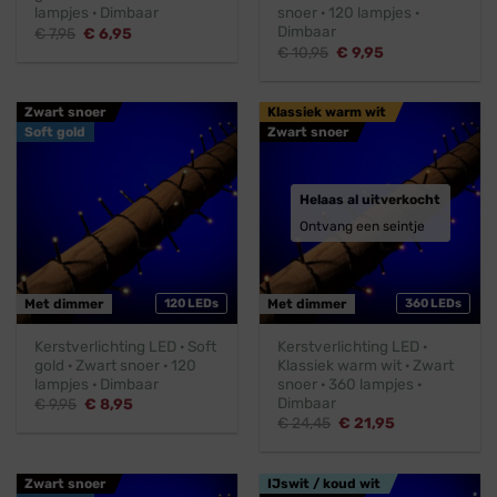
lampjes · Dimbaar
snoer · 120 lampjes ·
Dimbaar
Oorspronkelijke
Huidige
€
7,95
€
6,95
prijs
prijs
Oorspronkelijke
Huidige
€
10,95
€
9,95
was:
is:
prijs
prijs
€ 7,95.
€ 6,95.
was:
is:
€ 10,95.
€ 9,95.
Zwart snoer
Klassiek warm wit
Soft gold
Zwart snoer
Helaas al uitverkocht
Ontvang een seintje
Met dimmer
120 LEDs
Met dimmer
360 LEDs
Kerstverlichting LED · Soft
Kerstverlichting LED ·
gold · Zwart snoer · 120
Klassiek warm wit · Zwart
lampjes · Dimbaar
snoer · 360 lampjes ·
Dimbaar
Oorspronkelijke
Huidige
€
9,95
€
8,95
prijs
prijs
Oorspronkelijke
Huidige
€
24,45
€
21,95
was:
is:
prijs
prijs
€ 9,95.
€ 8,95.
was:
is:
€ 24,45.
€ 21,95.
Zwart snoer
IJswit / koud wit