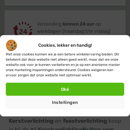
Verzending
binnen 24 uur
op
werkdagen (maandag t/m vrijdag)
Cookies, lekker en handig!
Met onze cookies kunnen we je een betere winkelervaring bieden. Dit
betekent dat deze website niet alleen goed werkt, maar dat we onze
website ook voor je kunnen verbeteren en je op een anonieme manier
onze marketing inspanningen ondersteund. Cookies weigeren kan
Klanten geven ons een 9,4
op basis van
ervoor zorgen dat onze website niet optimaal werkt.
+14.800
beoordelingen
Oké
Instellingen
Kerstverlichting
en
feestverlichting
koop
je bij de #1
KerstverlichtingBuiten.com