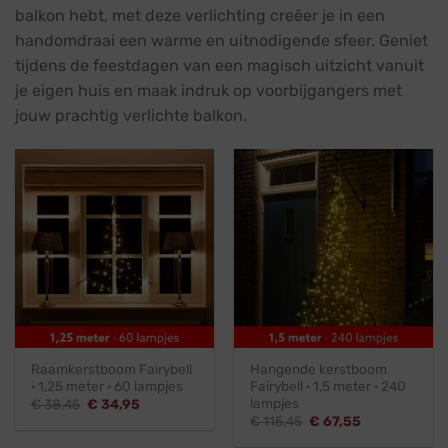
balkon hebt, met deze verlichting creëer je in een
handomdraai een warme en uitnodigende sfeer. Geniet
tijdens de feestdagen van een magisch uitzicht vanuit
je eigen huis en maak indruk op voorbijgangers met
jouw prachtig verlichte balkon.
Raamkerstboom Fairybell
Hangende kerstboom
· 1,25 meter · 60 lampjes
Fairybell · 1,5 meter · 240
lampjes
Oorspronkelijke
Huidige
€
38,45
€
34,95
prijs
prijs
Oorspronkelijke
Huidige
€
115,45
€
67,55
was:
is:
prijs
prijs
€ 38,45.
€ 34,95.
was:
is: