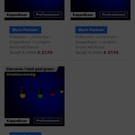
Koppelbaar
Professioneel
Koppelbaar
Professioneel
Blynx Festoon
Blynx Festoon
Prikkabel · Lichtsnoer ·
Prikkabel · Lichtsnoer ·
Koppelbaar · Lampen:
Koppelbaar · Lampen:
Rood Wit Blauw
Groen Wit Rood
Vanaf:
€
29,95
€
27,95
Vanaf:
€
29,95
€
27,95
Carnaval / rood geel groen
Stootbestendig
Koppelbaar
Professioneel