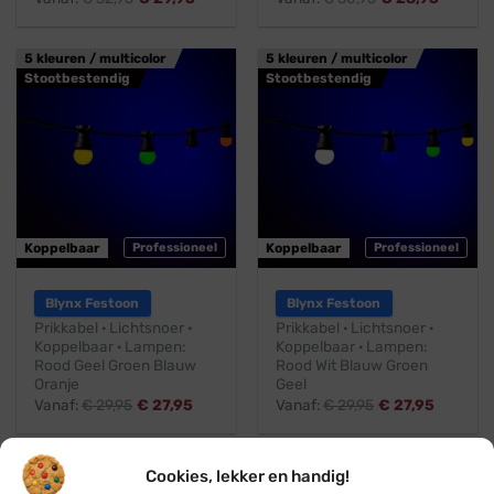
5 kleuren / multicolor
5 kleuren / multicolor
Stootbestendig
Stootbestendig
Koppelbaar
Professioneel
Koppelbaar
Professioneel
Blynx Festoon
Blynx Festoon
Prikkabel · Lichtsnoer ·
Prikkabel · Lichtsnoer ·
Koppelbaar · Lampen:
Koppelbaar · Lampen:
Rood Geel Groen Blauw
Rood Wit Blauw Groen
Oranje
Geel
Vanaf:
€
29,95
€
27,95
Vanaf:
€
29,95
€
27,95
4 kleuren / multicolor
4 kleuren / multicolor
Cookies, lekker en handig!
Stootbestendig
Stootbestendig