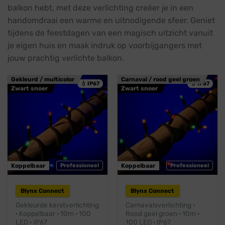
balkon hebt, met deze verlichting creëer je in een
handomdraai een warme en uitnodigende sfeer. Geniet
tijdens de feestdagen van een magisch uitzicht vanuit
je eigen huis en maak indruk op voorbijgangers met
jouw prachtig verlichte balkon.
Gekleurd / multicolor
Carnaval / rood geel groen
💧 IP67
💧 IP67
Zwart snoer
Zwart snoer
Koppelbaar
Professioneel
Koppelbaar
Professioneel
Blynx Connect
Blynx Connect
Gekleurde kerstverlichting
Carnavalsverlichting ·
· Koppelbaar · 10m · 100
Rood geel groen · 10m ·
LED · IP67
100 LED · IP67