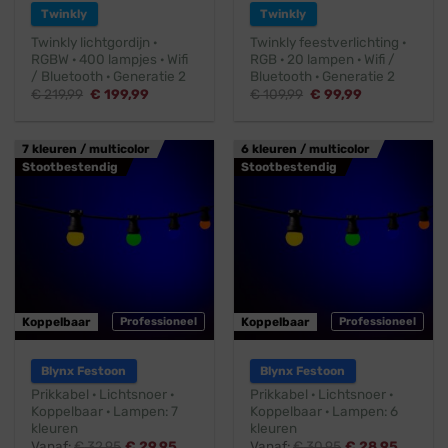
Twinkly
Twinkly
Twinkly lichtgordijn ·
Twinkly feestverlichting ·
RGBW · 400 lampjes · Wifi
RGB · 20 lampen · Wifi /
/ Bluetooth · Generatie 2
Bluetooth · Generatie 2
Oorspronkelijke
Huidige
Oorspronkelijke
Huidige
€
219,99
€
199,99
€
109,99
€
99,99
prijs
prijs
prijs
prijs
was:
is:
was:
is:
€ 219,99.
€ 199,99.
€ 109,99.
€ 99,99.
7 kleuren / multicolor
6 kleuren / multicolor
Stootbestendig
Stootbestendig
Koppelbaar
Professioneel
Koppelbaar
Professioneel
Blynx Festoon
Blynx Festoon
Prikkabel · Lichtsnoer ·
Prikkabel · Lichtsnoer ·
Koppelbaar · Lampen: 7
Koppelbaar · Lampen: 6
kleuren
kleuren
Vanaf:
€
32,95
€
29,95
Vanaf:
€
30,95
€
28,95