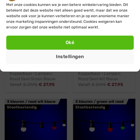
Met onze cookies kunnen we je een betere winkelervaring bieden. Dit
betekent dat deze website niet alleen goed werkt, maar dat we onze
website ook voor je kunnen verbeteren en je op een anonieme manier
onze marketing inspanningen ondersteund. Cookies weigeren kan
ervoor zorgen dat onze website niet optimaal werkt.
Oké
Koppelbaar
Professioneel
Koppelbaar
Professioneel
Instellingen
Blynx Festoon
Blynx Festoon
Prikkabel · Lichtsnoer ·
Prikkabel · Lichtsnoer ·
Koppelbaar · Lampen:
Koppelbaar · Lampen:
Rood Geel Groen Blauw
Rood Geel Wit Blauw
Vanaf:
€
29,95
€
27,95
Vanaf:
€
29,95
€
27,95
3 kleuren / rood wit blauw
3 kleuren / groen wit rood
Stootbestendig
Stootbestendig