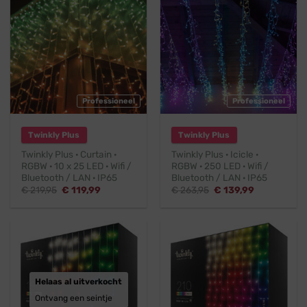
Professioneel
Professioneel
Twinkly Plus
Twinkly Plus
Twinkly Plus · Curtain ·
Twinkly Plus · Icicle ·
RGBW · 10 x 25 LED · Wifi /
RGBW · 250 LED · Wifi /
Bluetooth / LAN · IP65
Bluetooth / LAN · IP65
Oorspronkelijke
Huidige
Oorspronkelijke
Huidige
€
219,95
€
119,99
€
263,95
€
139,99
prijs
prijs
prijs
prijs
was:
is:
was:
is:
€ 219,95.
€ 119,99.
€ 263,95.
€ 139,99.
Helaas al uitverkocht
Ontvang een seintje