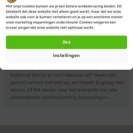
Twinkly
Twinkly
Met onze cookies kunnen we je een betere winkelervaring bieden. Dit
Twinkly lichtgordijn ·
Twinkly lichtgordijn ·
betekent dat deze website niet alleen goed werkt, maar dat we onze
RGBW · 210 lampjes · Wifi /
RGBW · 400 lampjes · Wifi
website ook voor je kunnen verbeteren en je op een anonieme manier
Bluetooth · Generatie 2
/ Bluetooth · Generatie 2
onze marketing inspanningen ondersteund. Cookies weigeren kan
Oorspronkelijke
Huidige
Oorspronkelijke
Huidige
€
131,99
€
119,99
€
219,99
€
199,99
ervoor zorgen dat onze website niet optimaal werkt.
prijs
prijs
prijs
prijs
was:
is:
was:
is:
€ 131,99.
€ 119,99.
€ 219,99.
€ 199,99.
Oké
Instellingen
Hulp nodig?
Heb je nog vragen over kerstverlichting voor het
balkon of kom je er niet helemaal uit? Neem dan
gerust
contact
met ons op, we helpen je graag met
advies. Of klik verder naar het overzicht met alle
verschillende
kerstverlichting toepassingen
.