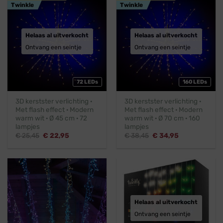
Twinkle
Twinkle
Helaas al uitverkocht
Helaas al uitverkocht
Ontvang een seintje
Ontvang een seintje
72 LEDs
160 LEDs
3D kerstster verlichting ·
3D kerstster verlichting ·
Met flash effect · Modern
Met flash effect · Modern
warm wit · Ø 45 cm · 72
warm wit · Ø 70 cm · 160
lampjes
lampjes
Oorspronkelijke
Huidige
Oorspronkelijke
Huidige
€
25,45
€
22,95
€
38,45
€
34,95
prijs
prijs
prijs
prijs
was:
is:
was:
is:
€ 25,45.
€ 22,95.
€ 38,45.
€ 34,95.
Helaas al uitverkocht
Ontvang een seintje