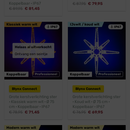
Koppelbaar · IP67
Oorspronkelijke
Huidige
€
87,95
€
79,95
prijs
prijs
Oorspronkelijke
Huidige
€
89,95
€
81,45
was:
is:
prijs
prijs
€ 87,95.
€ 79,95.
was:
is:
€ 89,95.
€ 81,45.
Klassiek warm wit
IJswit / koud wit
💧 IP67
💧 IP67
Helaas al uitverkocht
Ontvang een seintje
Koppelbaar
Professioneel
Koppelbaar
Professioneel
Blynx Connect
Blynx Connect
Grote kerstverlichting ster
Grote kerstverlichting ster
· Klassiek warm wit · Ø 75
· Koud wit · Ø 75 cm ·
cm · Koppelbaar · IP67
Koppelbaar · IP67
Oorspronkelijke
Huidige
Oorspronkelijke
Huidige
€
78,95
€
71,45
€
76,95
€
69,95
prijs
prijs
prijs
prijs
was:
is:
was:
is:
€ 78,95.
€ 71,45.
€ 76,95.
€ 69,95.
Modern warm wit
Modern warm wit