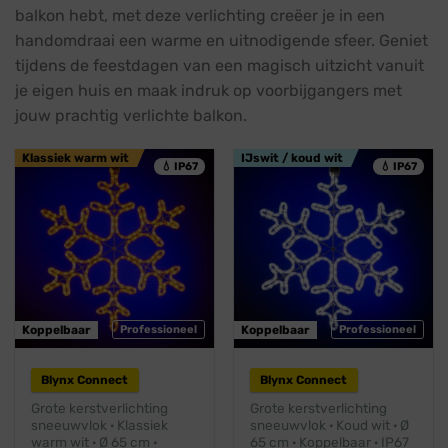
balkon hebt, met deze verlichting creëer je in een
handomdraai een warme en uitnodigende sfeer. Geniet
tijdens de feestdagen van een magisch uitzicht vanuit
je eigen huis en maak indruk op voorbijgangers met
jouw prachtig verlichte balkon.
Klassiek warm wit
IJswit / koud wit
💧 IP67
💧 IP67
Koppelbaar
Professioneel
Koppelbaar
Professioneel
Blynx Connect
Blynx Connect
Grote kerstverlichting
Grote kerstverlichting
sneeuwvlok · Klassiek
sneeuwvlok · Koud wit · Ø
warm wit · Ø 65 cm ·
65 cm · Koppelbaar · IP67