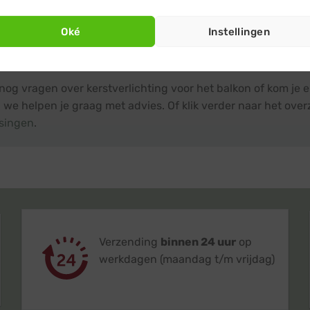
was:
is:
€ 76,95.
€ 69,95.
Oké
Instellingen
p nodig?
nog vragen over kerstverlichting voor het balkon of kom je 
 we helpen je graag met advies. Of klik verder naar het over
singen
.
Verzending
binnen 24 uur
op
werkdagen (maandag t/m vrijdag)