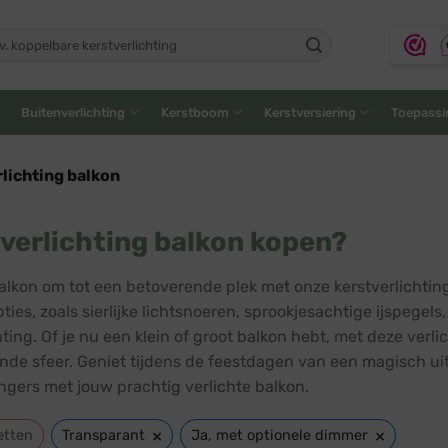
ken
:
Buitenverlichting
Kerstboom
Kerstversiering
Toepassi
lichting balkon
verlichting balkon kopen?
balkon om tot een betoverende plek met onze kerstverlichtin
ties, zoals sierlijke lichtsnoeren, sprookjesachtige ijspegel
hting. Of je nu een klein of groot balkon hebt, met deze ver
nde sfeer. Geniet tijdens de feestdagen van een magisch uit
ngers met jouw prachtig verlichte balkon.
×
×
etten
Transparant
Ja, met optionele dimmer