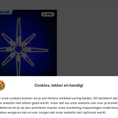
prijs
prijs
prijs
prijs
was:
is:
was:
is:
€ 89,95.
€ 81,45.
€ 87,95.
€ 79,95.
ud wit
💧 IP67
r
Professioneel
Cookies, lekker en handig!
Connect
 onze cookies kunnen we je een betere winkelervaring bieden. Dit betekent dat
rstverlichting ster · Koud wit
e website niet alleen goed werkt, maar dat we onze website ook voor je kunne
m · Koppelbaar · IP67
beteren en je op een anonieme manier onze marketing inspanningen ondersteu
Oorspronkelijke
Huidige
€
69,95
kies weigeren kan ervoor zorgen dat onze website niet optimaal werkt.
prijs
prijs