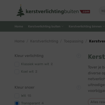
Skip
to
Zoe
naar
content
Home
Kerstverlichting buiten
Kerstverlichting binnen
Home
/
Kerstverlichting
/
Toepassing
/
Kerstver
Kerst
Kleur verlichting
Klassiek warm wit
2
Tover je 
Koel wit
2
diverse op
netverlic
uitnodige
Kleur snoer
voorbijga
Wit
15
Alles res
Transparant
4