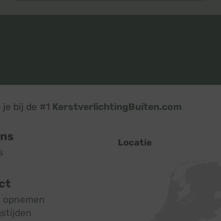
je bij de #1
KerstverlichtingBuiten.com
ons
Locatie
s
ct
t opnemen
stijden