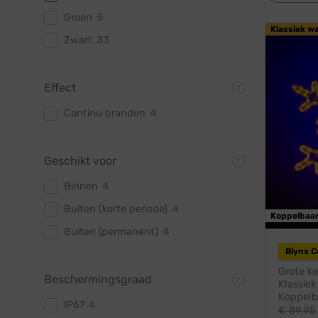
Groen
5
Klassiek w
Zwart
33
Effect
Continu branden
4
Geschikt voor
Binnen
4
Buiten (korte periode)
4
Koppelbaa
Buiten (permanent)
4
Blynx 
Grote ke
Beschermingsgraad
Klassiek
Koppelba
IP67
4
€
89,95