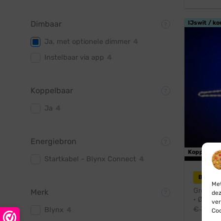
IJswit / ko
Dimbaar
Ja, met optionele dimmer
4
Instelbaar via app
4
Koppelbaar
Ja
4
Energiebron
Koppelbaa
Startkabel - Blynx Connect
4
Blynx 
Met
Grote ke
Merk
dez
· Ø 75 c
ver
€
76,95
Blynx
4
Coo