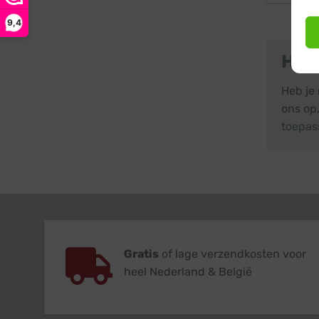
9,4
Hul
Heb je 
ons op,
toepas
Gratis
of lage verzendkosten voor
heel Nederland & België