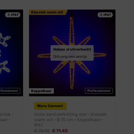
Klassiek warm wit
💧 IP67
💧 IP67
Helaas al uitverkocht
Ontvang een seintje
ofessioneel
Koppelbaar
Professioneel
Blynx Connect
wvlok ·
Grote kerstverlichting ster · Klassiek
aar ·
warm wit · Ø 75 cm · Koppelbaar ·
IP67
Oorspronkelijke
Huidige
€
78,95
€
71,45