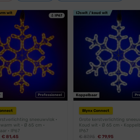
arm wit
IJswit / koud wit
💧 IP67
r
Professioneel
Koppelbaar
Pr
Connect
Blynx Connect
rstverlichting sneeuwvlok ·
Grote kerstverlichting sneeu
 warm wit · Ø 65 cm ·
Koud wit · Ø 65 cm · Koppelb
ar · IP67
IP67
Oorspronkelijke
Huidige
Oorspronkelijke
Huidige
€
81,45
€
87,95
€
79,95