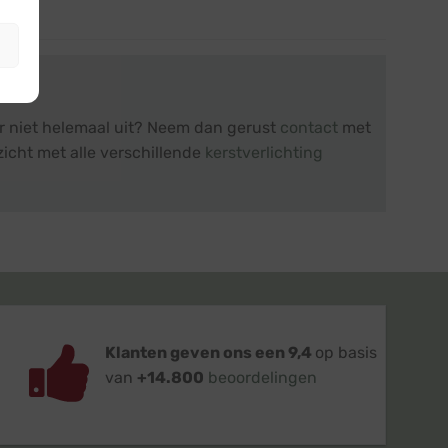
er niet helemaal uit? Neem dan gerust
contact
met
zicht met alle verschillende
kerstverlichting
Klanten geven ons een 9,4
op basis
van
+14.800
beoordelingen