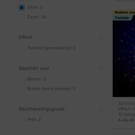
Zilver
2
Modern wa
Zwart
66
Twinkle
Effect
Twinkle (sprankelend)
2
Geschikt voor
Binnen
2
Buiten (korte periode)
2
3D kerst
Beschermingsgraad
effect ·
72 lamp
IP44
2
€
25,45