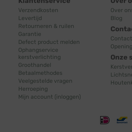
Klantenservice
Over 
Verzendkosten
Over on
Levertijd
Blog
Retourneren & ruilen
Conta
Garantie
Contac
Defect product melden
Opening
Ophangservice
Onze 
kerstverlichting
Groothandel
Kerstve
Betaalmethodes
Lichtsn
Veelgestelde vragen
Houten
Herroeping
Mijn account (inloggen)