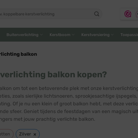
ken
:
Buitenverlichting
Kerstboom
Kerstversiering
Toepassi
lichting balkon
verlichting balkon kopen?
balkon om tot een betoverende plek met onze kerstverlichtin
ties, zoals sierlijke lichtsnoeren, sprookjesachtige ijspegel
hting. Of je nu een klein of groot balkon hebt, met deze ver
nde sfeer. Geniet tijdens de feestdagen van een magisch uit
ngers met jouw prachtig verlichte balkon.
×
etten
Zilver