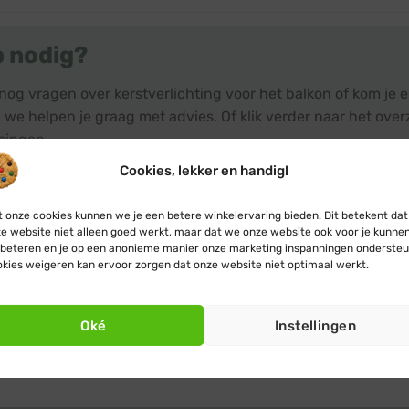
p nodig?
nog vragen over kerstverlichting voor het balkon of kom je 
 we helpen je graag met advies. Of klik verder naar het over
singen
.
Cookies, lekker en handig!
 onze cookies kunnen we je een betere winkelervaring bieden. Dit betekent dat
e website niet alleen goed werkt, maar dat we onze website ook voor je kunne
beteren en je op een anonieme manier onze marketing inspanningen ondersteu
kies weigeren kan ervoor zorgen dat onze website niet optimaal werkt.
Oké
Instellingen