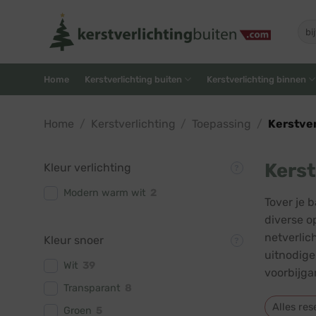
Skip
to
Zoe
naar
content
Home
Kerstverlichting buiten
Kerstverlichting binnen
Home
/
Kerstverlichting
/
Toepassing
/
Kerstver
Kerst
Kleur verlichting
Modern warm wit
2
Tover je 
diverse op
netverlic
Kleur snoer
uitnodige
Wit
39
voorbijga
Transparant
8
Alles res
Groen
5