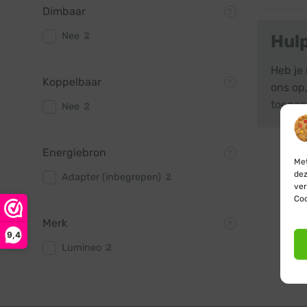
Dimbaar
Nee
2
Hul
Heb je 
Koppelbaar
ons op,
toepas
Nee
2
Energiebron
Met
dez
Adapter (inbegrepen)
2
ver
Coo
Merk
9,4
Lumineo
2