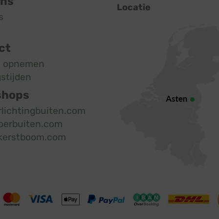
ons
Locatie
s
ct
t opnemen
stijden
shops
rlichtingbuiten.com
oerbuiten.com
kerstboom.com