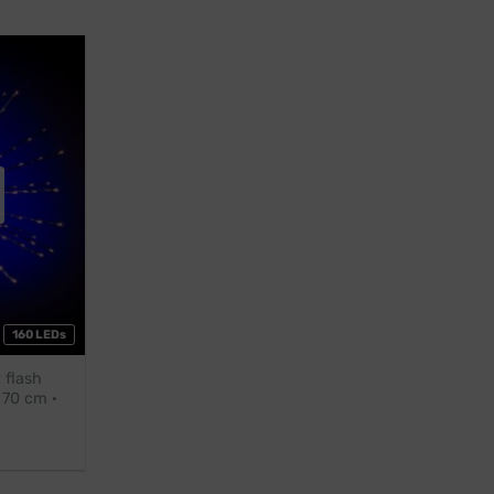
160 LEDs
 flash
 70 cm ·