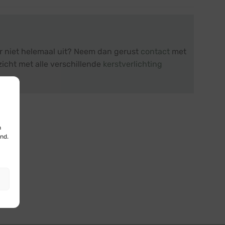
er niet helemaal uit? Neem dan gerust
contact
met
zicht met alle verschillende
kerstverlichting
n
nd.