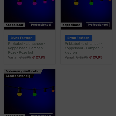
Koppelbaar
Professioneel
Koppelbaar
Professioneel
Blynx Festoon
Blynx Festoon
Prikkabel · Lichtsnoer ·
Prikkabel · Lichtsnoer ·
Koppelbaar · Lampen:
Koppelbaar · Lampen: 7
Roze · Roze bol
kleuren
Vanaf:
€
29,95
€
27,95
Vanaf:
€
32,95
€
29,95
6 kleuren / multicolor
Stootbestendig
Koppelbaar
Professioneel