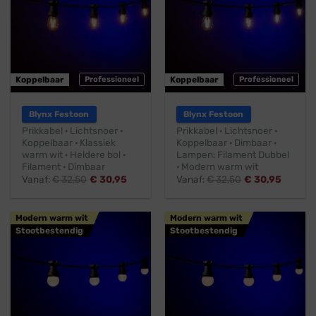
Koppelbaar
Professioneel
Koppelbaar
Professioneel
Blynx Festoon
Blynx Festoon
Prikkabel · Lichtsnoer ·
Prikkabel · Lichtsnoer ·
Koppelbaar · Klassiek
Koppelbaar · Dimbaar ·
warm wit · Heldere bol ·
Lampen: Filament Dubbel
Filament · Dimbaar
· Modern warm wit
Vanaf:
€
32,50
€
30,95
Vanaf:
€
32,50
€
30,95
Modern warm wit
Modern warm wit
Stootbestendig
Stootbestendig