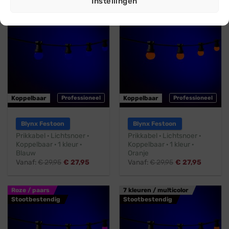
Instellingen
Blauw
Oranje
Stootbestendig
Stootbestendig
Koppelbaar
Professioneel
Koppelbaar
Professioneel
Blynx Festoon
Blynx Festoon
Prikkabel · Lichtsnoer ·
Prikkabel · Lichtsnoer ·
Koppelbaar · 1 kleur ·
Koppelbaar · 1 kleur ·
Blauw
Oranje
Vanaf:
€
29,95
€
27,95
Vanaf:
€
29,95
€
27,95
Roze / paars
7 kleuren / multicolor
Stootbestendig
Stootbestendig