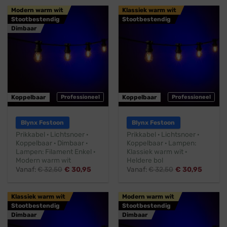
Modern warm wit
Klassiek warm wit
Stootbestendig
Stootbestendig
Dimbaar
Koppelbaar
Professioneel
Koppelbaar
Professioneel
Blynx Festoon
Blynx Festoon
Prikkabel · Lichtsnoer ·
Prikkabel · Lichtsnoer ·
Koppelbaar · Dimbaar ·
Koppelbaar · Lampen:
Lampen: Filament Enkel ·
Klassiek warm wit ·
Modern warm wit
Heldere bol
Vanaf:
€
32,50
€
30,95
Vanaf:
€
32,50
€
30,95
Klassiek warm wit
Modern warm wit
Stootbestendig
Stootbestendig
Dimbaar
Dimbaar