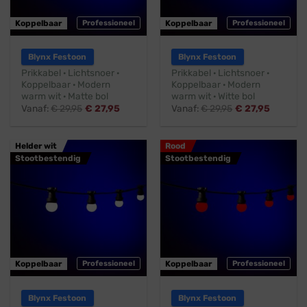
Koppelbaar
Professioneel
Koppelbaar
Professioneel
Blynx Festoon
Blynx Festoon
Prikkabel · Lichtsnoer ·
Prikkabel · Lichtsnoer ·
Koppelbaar · Modern
Koppelbaar · Modern
warm wit · Matte bol
warm wit · Witte bol
Vanaf:
€
29,95
€
27,95
Vanaf:
€
29,95
€
27,95
Helder wit
Rood
Stootbestendig
Stootbestendig
Koppelbaar
Professioneel
Koppelbaar
Professioneel
Blynx Festoon
Blynx Festoon