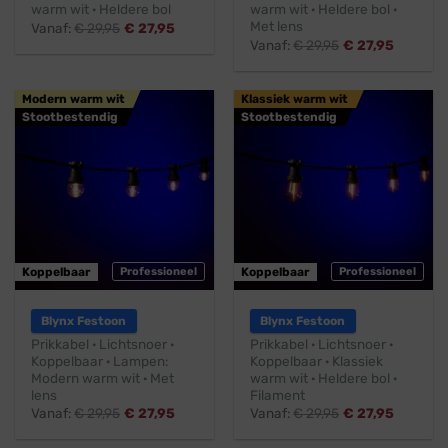
warm wit · Heldere bol
warm wit · Heldere bol ·
Met lens
Vanaf:
€
29,95
€
27,95
Vanaf:
€
29,95
€
27,95
Modern warm wit
Klassiek warm wit
Stootbestendig
Stootbestendig
Koppelbaar
Professioneel
Koppelbaar
Professioneel
Blynx Festoon
Blynx Festoon
Prikkabel · Lichtsnoer ·
Prikkabel · Lichtsnoer ·
Koppelbaar · Lampen:
Koppelbaar · Klassiek
Modern warm wit · Met
warm wit · Heldere bol ·
lens
Filament
Vanaf:
€
29,95
€
27,95
Vanaf:
€
29,95
€
27,95