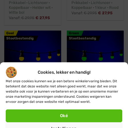
Prikkabel · Lichtsnoer ·
Prikkabel · Lichtsnoer ·
Koppelbaar · Helder wit ·
Koppelbaar · 1 kleur · Rood
Witte bol
Vanaf:
€
29,95
€
27,95
Vanaf:
€
29,95
€
27,95
Geel
Groen
Stootbestendig
Stootbestendig
Cookies, lekker en handig!
Met onze cookies kunnen we je een betere winkelervaring bieden. Dit
Koppelbaar
Professioneel
Koppelbaar
Professioneel
betekent dat deze website niet alleen goed werkt, maar dat we onze
website ook voor je kunnen verbeteren en je op een anonieme manier
onze marketing inspanningen ondersteund. Cookies weigeren kan
Blynx Festoon
Blynx Festoon
ervoor zorgen dat onze website niet optimaal werkt.
Prikkabel · Lichtsnoer ·
Prikkabel · Lichtsnoer ·
Koppelbaar ·1 kleur · Geel
Koppelbaar · 1 kleur ·
Groen
Vanaf:
€
29,95
€
27,95
Oké
Vanaf:
€
29,95
€
27,95