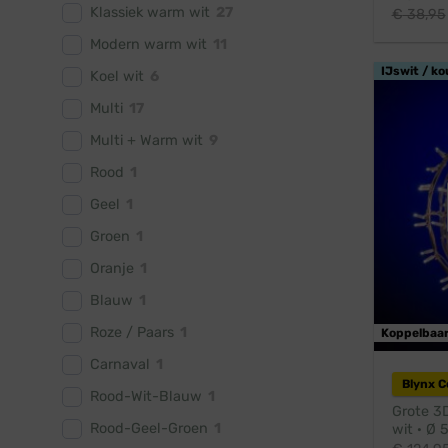
Klassiek warm wit
27
€
38,95
Modern warm wit
11
IJswit / ko
Koel wit
6
Multi
17
Multi + Warm wit
9
Rood
1
Geel
1
Groen
1
Oranje
1
Blauw
1
Roze / Paars
1
Koppelbaa
Carnaval
1
Blynx 
Rood-Wit-Blauw
1
Grote 3D
Rood-Geel-Groen
1
wit · Ø 