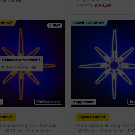
Oorspronkelijke
Huidige
5
€
113,45
prijs
prijs
Oorspronkelijke
Huidige
€
89,95
€
81,45
was:
is:
prijs
prijs
€ 124,95.
€ 113,45.
was:
is:
€ 89,95.
€ 81,45.
arm wit
IJswit / koud wit
💧 IP67
Helaas al uitverkocht
Ontvang een seintje
r
Professioneel
Koppelbaar
Pr
Connect
Blynx Connect
rstverlichting ster · Klassiek
Grote kerstverlichting ster ·
 · Ø 75 cm · Koppelbaar ·
· Ø 75 cm · Koppelbaar · IP6