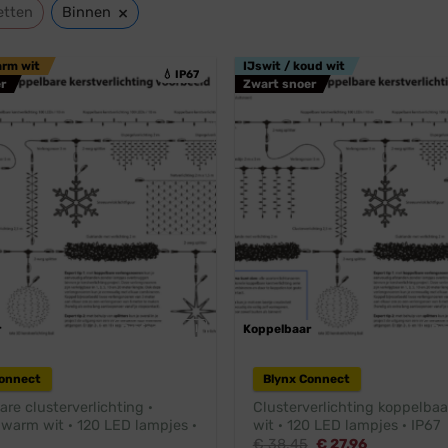
×
etten
Binnen
arm wit
IJswit / koud wit
💧 IP67
r
Zwart snoer
r
Professioneel
Koppelbaar
Pr
Connect
Blynx Connect
re clusterverlichting ·
Clusterverlichting koppelbaa
 warm wit · 120 LED lampjes ·
wit · 120 LED lampjes · IP67
Oorspronkelijke
Huidige
€
38,45
€
27,96