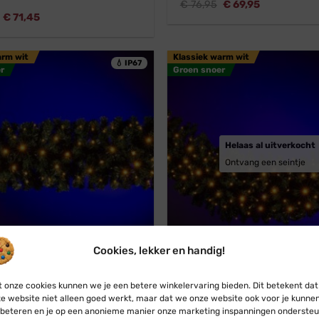
Oorspronkelijke
Huidige
€
76,95
€
69,95
prijs
prijs
Oorspronkelijke
Huidige
€
71,45
was:
is:
prijs
prijs
€ 76,95.
€ 69,95.
was:
is:
€ 78,95.
€ 71,45.
arm wit
Klassiek warm wit
💧 IP67
r
Groen snoer
Helaas al uitverkocht
Ontvang een seintje
r
Professioneel
Koppelbaar
Pr
Cookies, lekker en handig!
Connect
Blynx Connect
 onze cookies kunnen we je een betere winkelervaring bieden. Dit betekent dat
e website niet alleen goed werkt, maar dat we onze website ook voor je kunne
e met verlichting · Ø 40 cm ·
Swag guirlande met verlichti
beteren en je op een anonieme manier onze marketing inspanningen ondersteu
 warm wit · Koppelbaar · 200
45 cm · Klassiek warm wit ·