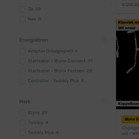
€
219,9
Ja
59
Nee
8
Klassiek w
Wit snoer
Energiebron
Adapter (inbegrepen)
4
Startkabel - Blynx Connect
31
Startkabel - Blynx Festoon
28
Controller - Twinkly Plus
4
Merk
Koppelbaa
Blynx
59
Blynx 
Twinkly
4
IJspegel
Twinkly Plus
4
wit · Wi