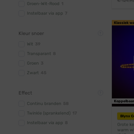
€
124,9
Groen-Wit-Rood
1
Instelbaar via app
7
Klassiek w
Kleur snoer
Wit
39
Transparant
8
Groen
3
Zwart
45
Effect
Koppelbaa
Continu branden
58
Twinkle (sprankelend)
17
Blynx 
Instelbaar via app
8
Grote ke
warm wit