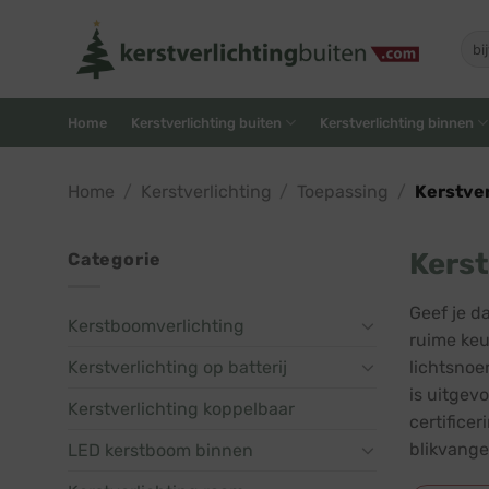
Skip
to
Zoe
naar
content
Home
Kerstverlichting buiten
Kerstverlichting binnen
Home
/
Kerstverlichting
/
Toepassing
/
Kerstver
Kerst
Categorie
Geef je d
Kerstboomverlichting
ruime keu
Kerstverlichting op batterij
lichtsnoe
is uitgev
Kerstverlichting koppelbaar
certifice
blikvange
LED kerstboom binnen