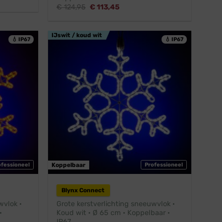
Oorspronkelijke
Huidige
€
124,95
€
113,45
prijs
prijs
was:
is:
€ 124,95.
€ 113,45.
IJswit / koud wit
💧 IP67
💧 IP67
ofessioneel
Koppelbaar
Professioneel
Blynx Connect
wvlok ·
Grote kerstverlichting sneeuwvlok ·
·
Koud wit · Ø 65 cm · Koppelbaar ·
IP67