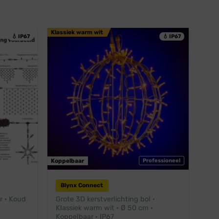
Klassiek warm wit
💧 IP67
💧 IP67
ofessioneel
Koppelbaar
Professioneel
Blynx Connect
r · Koud
Grote 3D kerstverlichting bol ·
Klassiek warm wit · Ø 50 cm ·
Koppelbaar · IP67