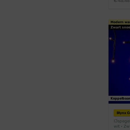
€
43,45
Modern wa
Zwart snoe
Koppelbaa
Blynx 
IJspege
wit · Zw