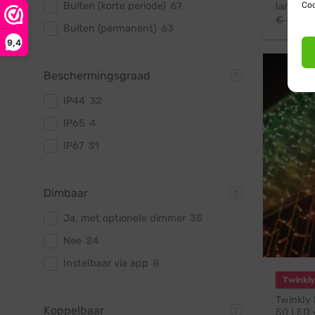
Buiten (korte periode)
67
Coo
lampjes 
€
111,95
Buiten (permanent)
63
9,4
Beschermingsgraad
IP44
32
IP65
4
IP67
31
Dimbaar
Ja, met optionele dimmer
35
Nee
24
Instelbaar via app
8
Twinkly
Twinkly 
Koppelbaar
50 LED ·