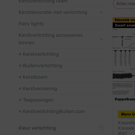
Kerstverlichting raam
Alles res
Kerstdecoratie met verlichting
Klassiek w
Fairy lights
Zwart snoe
Kerstverlichting accessoires
binnen
« Kerstverlichting
« Buitenverlichting
« Kerstboom
« Kerstversiering
« Toepassingen
Koppelbaa
« KerstverlichtingBuiten.com
Blynx 
Koppelba
Kleur verlichting
Klassiek
IP67