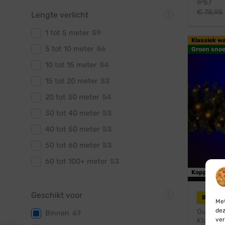
IP67
€
78,95
Lengte verlicht
1 tot 5 meter
59
Klassiek w
5 tot 10 meter
56
Groen snoe
10 tot 15 meter
54
15 tot 20 meter
53
20 tot 30 meter
54
30 tot 40 meter
53
40 tot 50 meter
53
50 tot 60 meter
53
60 tot 100+ meter
53
Koppelbaa
Geschikt voor
Blynx 
Met
dez
Guirland
Binnen
67
ver
Klassiek