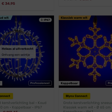
prijs
prijs
Oorspronkelijke
Huidige
€
34,95
was:
is:
prijs
prijs
€ 38,45.
€ 27,96.
was:
is:
€ 38,95.
€ 34,95.
ud wit
Klassiek warm wit
💧 IP67
Helaas al uitverkocht
Ontvang een seintje
r
Professioneel
Koppelbaar
Pr
Connect
Blynx Connect
 kerstverlichting bal · Koud
Grote kerstverlichting sneeu
50 cm · Koppelbaar · IP67
Klassiek warm wit · Ø 65 cm 
Koppelbaar · IP67