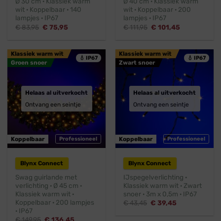
Ø 30 cm · Klassiek warm
Ø 40 cm · Klassiek warm
wit · Koppelbaar · 140
wit · Koppelbaar · 200
lampjes · IP67
lampjes · IP67
Oorspronkelijke
Huidige
Oorspronkelijke
Huidige
€
83,95
€
75,95
€
111,95
€
101,45
prijs
prijs
prijs
prijs
was:
is:
was:
is:
€ 83,95.
€ 75,95.
€ 111,95.
€ 101,45.
Klassiek warm wit
Klassiek warm wit
💧 IP67
💧 IP67
Groen snoer
Zwart snoer
Helaas al uitverkocht
Helaas al uitverkocht
Ontvang een seintje
Ontvang een seintje
Koppelbaar
Professioneel
Koppelbaar
Professioneel
Blynx Connect
Blynx Connect
Swag guirlande met
IJspegelverlichting ·
verlichting · Ø 45 cm ·
Klassiek warm wit · Zwart
Klassiek warm wit ·
snoer · 3m x 0,5m · IP67
Koppelbaar · 200 lampjes
Oorspronkelijke
Huidige
€
43,45
€
39,45
prijs
prijs
· IP67
was:
is:
Oorspronkelijke
Huidige
€
149,95
€
136,45