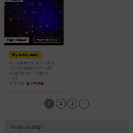
Koppelbaar
Professioneel
Blynx Connect
Twinkle lichtgordijn 2m x
3m · Klassiek warm wit ·
Zwart snoer · Twinkle ·
IP67
Oorspronkelijke
Huidige
€
197,95
€
179,95
prijs
prijs
was:
is:
€ 197,95.
€ 179,95.
1
2
3
Hulp nodig?