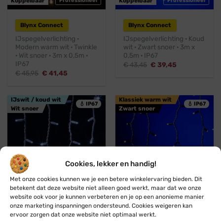
Koppelbaar
Professioneel
Koppelbaar
Professioneel
Blynx Connect
Blynx Connect
IJspegelverlichting ·
IJspegelverlichting · Koud
Modern warm wit · Twinkle
wit · Zwart snoer · 3m x
· Wit snoer · 3m x 0,5m ·
0,5m · IP67
IP67
Oorspronkelijke
Huidige
€
43,45
€
39,45
prijs
prijs
Oorspronkelijke
Huidige
€
45,95
€
41,45
was:
is:
prijs
prijs
€ 43,45.
€ 39,45.
was:
is:
€ 45,95.
€ 41,45.
IJswit / koud wit
Klassiek warm wit
💧 IP67
💧 IP67
Wit snoer
Zwart snoer
Cookies, lekker en handig!
Met onze cookies kunnen we je een betere winkelervaring bieden. Dit
Koppelbaar
Professioneel
Koppelbaar
Professioneel
betekent dat deze website niet alleen goed werkt, maar dat we onze
website ook voor je kunnen verbeteren en je op een anonieme manier
onze marketing inspanningen ondersteund. Cookies weigeren kan
Blynx Connect
Blynx Connect
ervoor zorgen dat onze website niet optimaal werkt.