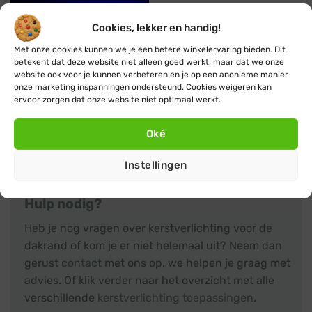
Cookies, lekker en handig!
Koppelbaar
Professioneel
Met onze cookies kunnen we je een betere winkelervaring bieden. Dit
betekent dat deze website niet alleen goed werkt, maar dat we onze
website ook voor je kunnen verbeteren en je op een anonieme manier
Blynx Festoon
onze marketing inspanningen ondersteund. Cookies weigeren kan
Prikkabel · Lichtsnoer ·
ervoor zorgen dat onze website niet optimaal werkt.
Koppelbaar · Lampen: 6
kleuren
Vanaf:
€
30,95
€
28,95
Oké
Instellingen
Hulp nodig?
Heb je nog vragen over kerstverlichting voor de
dakrand of kom je er niet helemaal uit? Neem dan
gerust
contact
met ons op, we helpen je graag met
advies. Of klik verder naar het overzicht met alle
verschillende
kerstverlichting toepassingen
.