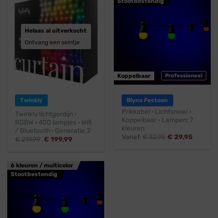
Stootbestendig
Helaas al uitverkocht
Ontvang een seintje
Koppelbaar
Professioneel
Twinkly
Blynx Festoon
Prikkabel · Lichtsnoer ·
Twinkly lichtgordijn ·
Koppelbaar · Lampen: 7
RGBW · 400 lampjes · Wifi
kleuren
/ Bluetooth · Generatie 2
Vanaf:
€
32,95
€
29,95
Oorspronkelijke
Huidige
€
219,99
€
199,99
prijs
prijs
was:
is:
€ 219,99.
€ 199,99.
6 kleuren / multicolor
Stootbestendig