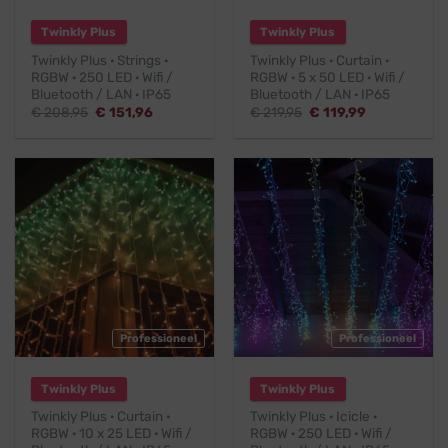
Twinkly Plus
Twinkly Plus
Twinkly Plus · Strings ·
Twinkly Plus · Curtain ·
RGBW · 250 LED · Wifi /
RGBW · 5 x 50 LED · Wifi /
Bluetooth / LAN · IP65
Bluetooth / LAN · IP65
Oorspronkelijke
Huidige
Oorspronkelijke
Huidige
€
208,95
€
151,96
€
219,95
€
119,99
prijs
prijs
prijs
prijs
was:
is:
was:
is:
€ 208,95.
€ 151,96.
€ 219,95.
€ 119,99.
Professioneel
Professioneel
Twinkly Plus
Twinkly Plus
Twinkly Plus · Curtain ·
Twinkly Plus · Icicle ·
RGBW · 10 x 25 LED · Wifi /
RGBW · 250 LED · Wifi /