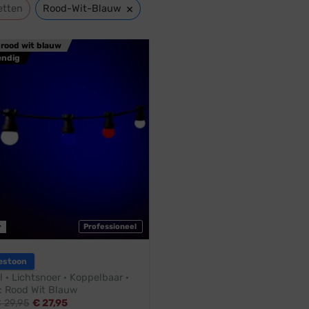
×
etten
Rood-Wit-Blauw
 rood wit blauw
endig
r
Professioneel
estoon
l · Lichtsnoer · Koppelbaar ·
 Rood Wit Blauw
€
29,95
€
27,95