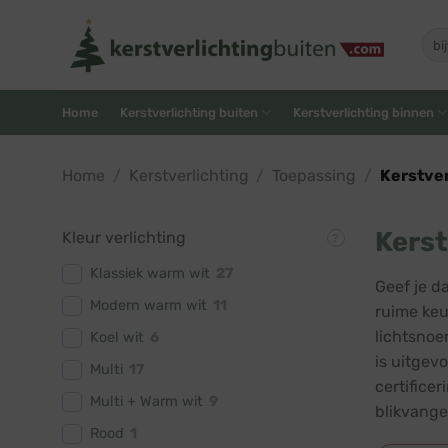
Skip
to
Zoe
naar
content
Home
Kerstverlichting buiten
Kerstverlichting binnen
Home
/
Kerstverlichting
/
Toepassing
/
Kerstver
Kerst
Kleur verlichting
Klassiek warm wit
27
Geef je d
Modern warm wit
11
ruime keu
lichtsnoe
Koel wit
6
is uitgev
Multi
17
certifice
Multi + Warm wit
9
blikvange
Rood
1