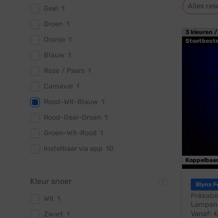
Alles res
Geel
1
Groen
1
3 kleuren /
Oranje
1
Stootbest
Blauw
1
Roze / Paars
1
Carnaval
1
Rood-Wit-Blauw
1
Rood-Geel-Groen
1
Groen-Wit-Rood
1
Instelbaar via app
10
Koppelbaa
Kleur snoer
Blynx F
Prikkabe
Wit
1
Lampen:
Vanaf:
Zwart
1