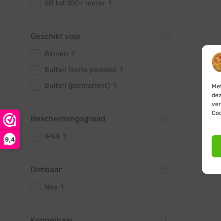
60 tot 100+ meter
1
Geschikt voor
Binnen
1
Buiten (korte periode)
1
Buiten (permanent)
1
Met
dez
ver
Coo
Beschermingsgraad
IP44
1
9,4
Dimbaar
Nee
1
Koppelbaar