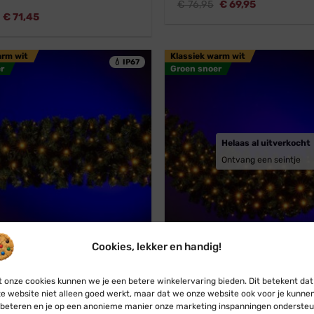
Oorspronkelijke
Huidige
€
76,95
€
69,95
prijs
prijs
Oorspronkelijke
Huidige
€
71,45
was:
is:
prijs
prijs
€ 76,95.
€ 69,95.
was:
is:
€ 78,95.
€ 71,45.
arm wit
Klassiek warm wit
💧 IP67
r
Groen snoer
Helaas al uitverkocht
Ontvang een seintje
r
Professioneel
Koppelbaar
Pr
Cookies, lekker en handig!
Connect
Blynx Connect
 onze cookies kunnen we je een betere winkelervaring bieden. Dit betekent dat
e website niet alleen goed werkt, maar dat we onze website ook voor je kunne
e met verlichting · Ø 40 cm ·
Swag guirlande met verlichti
beteren en je op een anonieme manier onze marketing inspanningen ondersteu
 warm wit · Koppelbaar · 200
45 cm · Klassiek warm wit ·