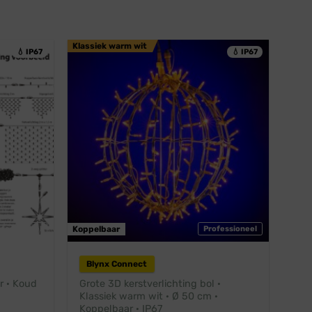
Klassiek warm wit
💧 IP67
💧 IP67
ofessioneel
Koppelbaar
Professioneel
Blynx Connect
r · Koud
Grote 3D kerstverlichting bol ·
Klassiek warm wit · Ø 50 cm ·
Koppelbaar · IP67