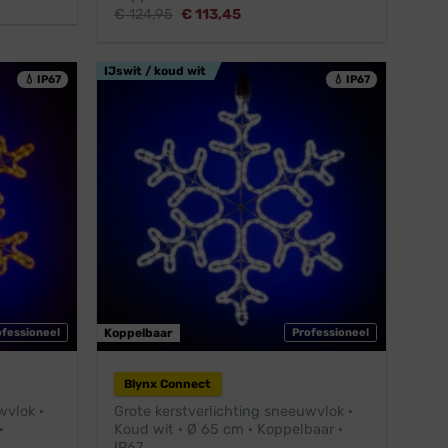
Oorspronkelijke
Huidige
€
124,95
€
113,45
prijs
prijs
was:
is:
€ 124,95.
€ 113,45.
IJswit / koud wit
💧 IP67
💧 IP67
ofessioneel
Koppelbaar
Professioneel
Blynx Connect
wvlok ·
Grote kerstverlichting sneeuwvlok ·
·
Koud wit · Ø 65 cm · Koppelbaar ·
IP67