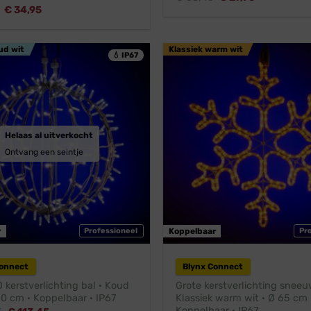
prijs
prijs
Oorspronkelijke
Huidige
€
34,95
was:
is:
prijs
prijs
€ 38,45.
€ 27,96.
was:
is:
€ 38,95.
€ 34,95.
ud wit
Klassiek warm wit
💧 IP67
Helaas al uitverkocht
Ontvang een seintje
r
Professioneel
Koppelbaar
Pr
Connect
Blynx Connect
 kerstverlichting bal · Koud
Grote kerstverlichting sneeu
50 cm · Koppelbaar · IP67
Klassiek warm wit · Ø 65 cm 
Koppelbaar · IP67