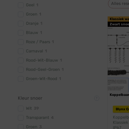
Alles res
Geel
1
Groen
1
Klassiek w
Oranje
1
Zwart snoe
Blauw
1
Roze / Paars
1
Carnaval
1
Rood-Wit-Blauw
1
Rood-Geel-Groen
1
Groen-Wit-Rood
1
Koppelbaa
Kleur snoer
Wit
39
Blynx 
Koppelba
Transparant
4
Klassiek
Groen
3
IP67