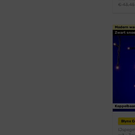
€
43,45
Modern wa
Zwart snoe
Koppelbaa
Blynx 
IJspege