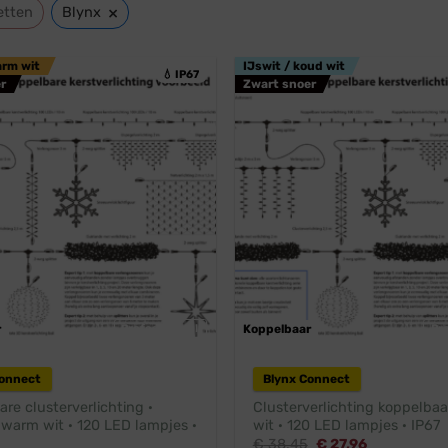
×
etten
Blynx
arm wit
IJswit / koud wit
💧 IP67
r
Zwart snoer
r
Professioneel
Koppelbaar
Pr
Connect
Blynx Connect
re clusterverlichting ·
Clusterverlichting koppelbaa
 warm wit · 120 LED lampjes ·
wit · 120 LED lampjes · IP67
Oorspronkelijke
Huidige
€
38,45
€
27,96