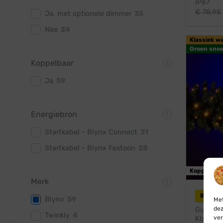
IP67
€
78,95
Ja, met optionele dimmer
35
Nee
24
Klassiek w
Groen snoe
Koppelbaar
Ja
59
Energiebron
Startkabel - Blynx Connect
31
Startkabel - Blynx Festoon
28
Koppelbaa
Merk
Blynx 
Blynx
59
Met
dez
Guirland
Twinkly
4
ver
Klassiek