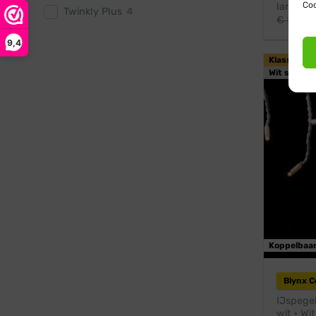
Coo
lampjes 
Twinkly Plus
4
€
111,95
9,4
Klassiek w
Wit snoer
Koppelbaa
Blynx 
IJspegel
wit · Wi