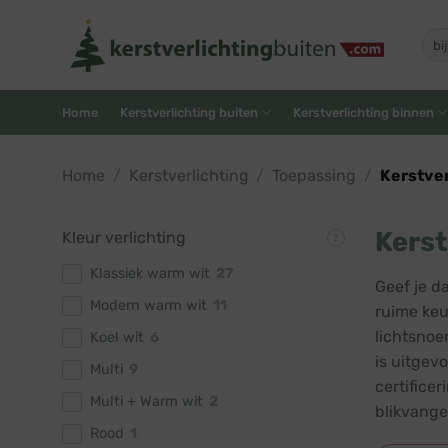
Skip
to
Zoe
naar
content
Home
Kerstverlichting buiten
Kerstverlichting binnen
Home
/
Kerstverlichting
/
Toepassing
/
Kerstver
Kerst
Kleur verlichting
Klassiek warm wit
27
Geef je d
Modern warm wit
11
ruime keu
lichtsnoe
Koel wit
6
is uitgev
Multi
9
certifice
Multi + Warm wit
2
blikvange
Rood
1