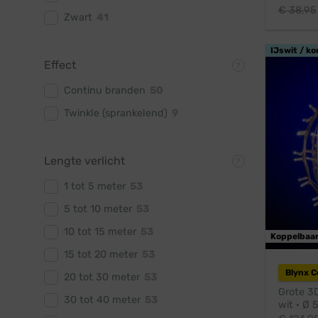
€
38,95
Zwart
41
IJswit / ko
Effect
Continu branden
50
Twinkle (sprankelend)
9
Lengte verlicht
1 tot 5 meter
53
5 tot 10 meter
53
10 tot 15 meter
53
Koppelbaa
15 tot 20 meter
53
Blynx 
20 tot 30 meter
53
Grote 3D
30 tot 40 meter
53
wit · Ø 