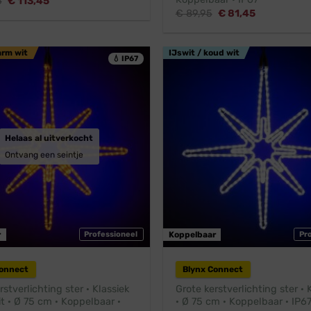
Oorspronkelijke
Huidige
5
€
113,45
prijs
prijs
Oorspronkelijke
Huidige
€
89,95
€
81,45
was:
is:
prijs
prijs
€ 124,95.
€ 113,45.
was:
is:
€ 89,95.
€ 81,45.
arm wit
IJswit / koud wit
💧 IP67
Helaas al uitverkocht
Ontvang een seintje
r
Professioneel
Koppelbaar
Pr
Connect
Blynx Connect
rstverlichting ster · Klassiek
Grote kerstverlichting ster ·
 · Ø 75 cm · Koppelbaar ·
· Ø 75 cm · Koppelbaar · IP6