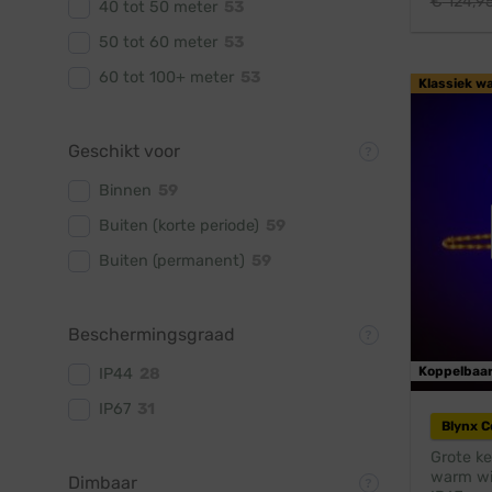
€
124,9
40 tot 50 meter
53
50 tot 60 meter
53
60 tot 100+ meter
53
Klassiek w
Geschikt voor
Binnen
59
Buiten (korte periode)
59
Buiten (permanent)
59
Beschermingsgraad
Koppelbaa
IP44
28
IP67
31
Blynx 
Grote ke
warm wit
Dimbaar