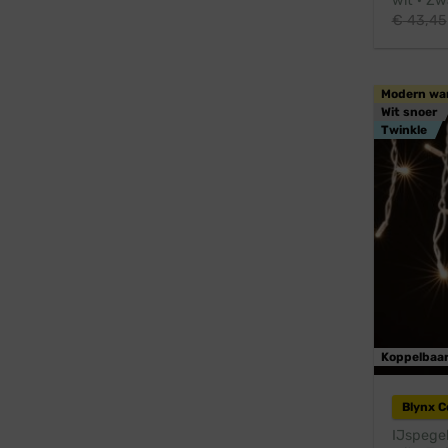
wit · Zw
€
43,45
Modern wa
Wit snoer
Twinkle
Koppelbaa
Blynx 
IJspege