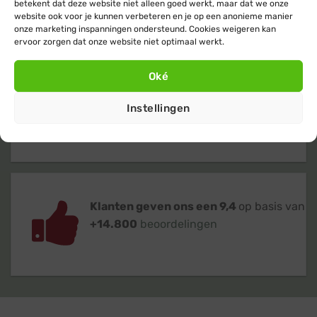
betekent dat deze website niet alleen goed werkt, maar dat we onze
voor heel Nederland & België
website ook voor je kunnen verbeteren en je op een anonieme manier
onze marketing inspanningen ondersteund. Cookies weigeren kan
ervoor zorgen dat onze website niet optimaal werkt.
Oké
Verzending
binnen 24 uur
op
Instellingen
werkdagen (maandag t/m vrijdag)
Klanten geven ons een 9,4
op basis van
+14.800
beoordelingen