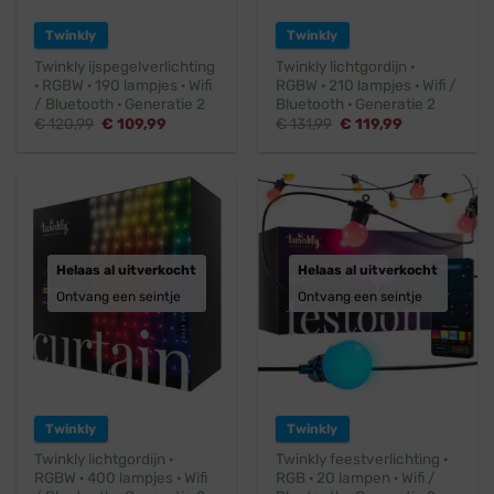
Twinkly
Twinkly
Twinkly ijspegelverlichting
Twinkly lichtgordijn ·
· RGBW · 190 lampjes · Wifi
RGBW · 210 lampjes · Wifi /
/ Bluetooth · Generatie 2
Bluetooth · Generatie 2
Oorspronkelijke
Huidige
Oorspronkelijke
Huidige
€
120,99
€
109,99
€
131,99
€
119,99
prijs
prijs
prijs
prijs
was:
is:
was:
is:
€ 120,99.
€ 109,99.
€ 131,99.
€ 119,99.
Helaas al uitverkocht
Helaas al uitverkocht
Ontvang een seintje
Ontvang een seintje
Twinkly
Twinkly
Twinkly lichtgordijn ·
Twinkly feestverlichting ·
RGBW · 400 lampjes · Wifi
RGB · 20 lampen · Wifi /