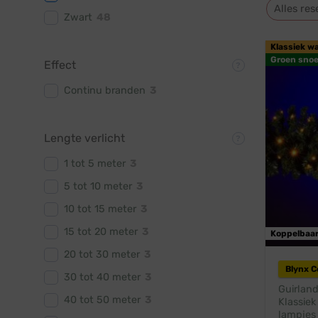
Alles res
Zwart
48
Klassiek w
Groen snoe
Effect
Continu branden
3
Lengte verlicht
1 tot 5 meter
3
5 tot 10 meter
3
10 tot 15 meter
3
15 tot 20 meter
3
Koppelbaa
20 tot 30 meter
3
Blynx 
30 tot 40 meter
3
Guirland
40 tot 50 meter
3
Klassiek
lampjes 