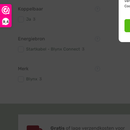
ver
Coo
Koppelbaar
Ja
3
9,4
Energiebron
Startkabel - Blynx Connect
3
Merk
Blynx
3
Gratis
of lage verzendkosten voor