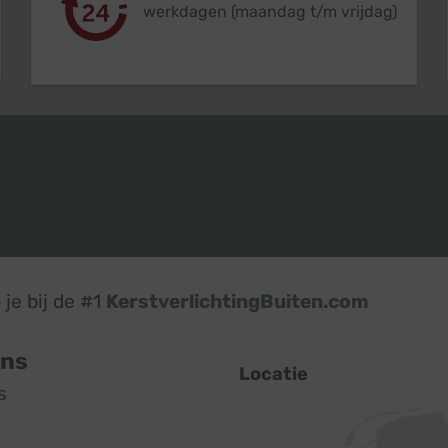
werkdagen (maandag t/m vrijdag)
je bij de #1
KerstverlichtingBuiten.com
ons
Locatie
s