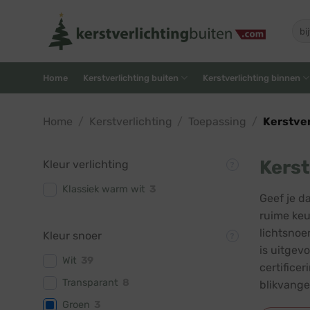
Skip
to
Zoe
naar
content
Home
Kerstverlichting buiten
Kerstverlichting binnen
Home
/
Kerstverlichting
/
Toepassing
/
Kerstver
Kerst
Kleur verlichting
Klassiek warm wit
3
Geef je d
ruime keu
lichtsnoe
Kleur snoer
is uitgev
Wit
39
certifice
Transparant
8
blikvange
Groen
3