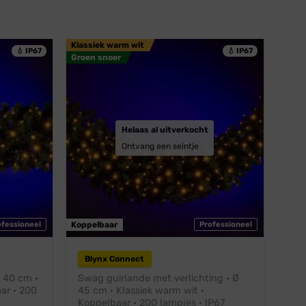
Klassiek warm wit
💧 IP67
💧 IP67
Groen snoer
Helaas al uitverkocht
Ontvang een seintje
ofessioneel
Koppelbaar
Professioneel
Blynx Connect
Ø 40 cm ·
Swag guirlande met verlichting · Ø
ar · 200
45 cm · Klassiek warm wit ·
Koppelbaar · 200 lampjes · IP67