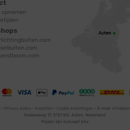
ct
t opnemen
stijden
shops
rlichtingbuiten.com
oerbuiten.com
kerstboom.com
n
·
Privacy policy
·
Klachten
·
Cookie instellingen
· E-mail:
info@ker
Keskesweg 17, 5721 WS, Asten, Nederland
Prijzen zijn inclusief btw