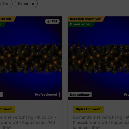
×
etten
Groen
arm wit
Klassiek warm wit
💧 IP67
r
Groen snoer
r
Professioneel
Koppelbaar
Pr
Connect
Blynx Connect
e met verlichting · Ø 30 cm ·
Guirlande met verlichting · 
 warm wit · Koppelbaar · 140
Klassiek warm wit · Koppelba
· IP67
lampjes · IP67