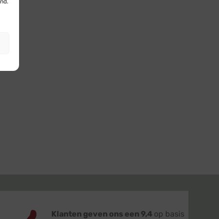
nd.
Klanten geven ons een 9,4
op basis