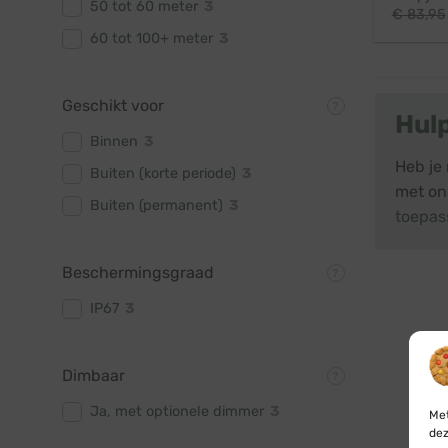
50 tot 60 meter
3
€
83,95
60 tot 100+ meter
3
Geschikt voor
Hul
Binnen
3
Heb je 
Buiten (korte periode)
3
met ons
Buiten (permanent)
3
toepas
Beschermingsgraad
IP67
3
Dimbaar
Ja, met optionele dimmer
3
Met
dez