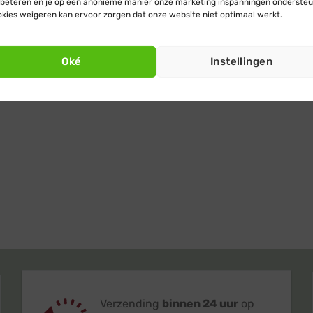
beteren en je op een anonieme manier onze marketing inspanningen ondersteu
kies weigeren kan ervoor zorgen dat onze website niet optimaal werkt.
Oké
Instellingen
Verzending
binnen 24 uur
op