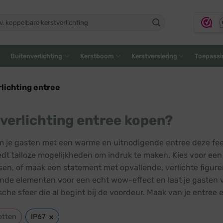
ken
:
Buitenverlichting
Kerstboom
Kerstversiering
Toepassi
lichting entree
verlichting entree kopen?
 je gasten met een warme en uitnodigende entree deze fees
edt talloze mogelijkheden om indruk te maken. Kies voor een k
sen, of maak een statement met opvallende, verlichte figur
ende elementen voor een echt wow-effect en laat je gasten ve
che sfeer die al begint bij de voordeur. Maak van je entree e
×
etten
IP67