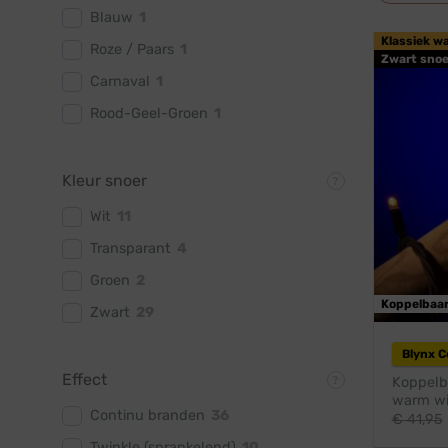
Blauw
1
Klassiek w
Roze / Paars
1
Zwart snoe
Carnaval
1
Rood-Geel-Groen
1
Kleur snoer
Wit
11
Transparant
4
Groen
2
Koppelbaa
Zwart
29
Blynx 
Effect
Koppelba
warm wit
Continu branden
36
€
41,95
Twinkle (sprankelend)
10