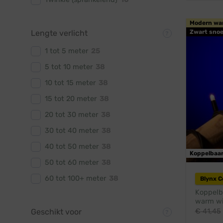
Modern wa
Zwart snoe
Lengte verlicht
1 tot 5 meter
25
5 tot 10 meter
38
10 tot 15 meter
38
15 tot 20 meter
38
20 tot 30 meter
38
30 tot 40 meter
38
40 tot 50 meter
38
Koppelbaa
50 tot 60 meter
38
60 tot 100+ meter
38
Blynx 
Koppelba
warm wit
€
41,45
Geschikt voor