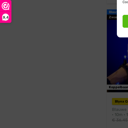
Coo
Blauw
9,4
Zwart snoe
Koppelbaa
Blynx 
Blauwe k
· 10m · 
€
36,45