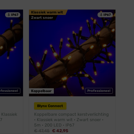
Klassiek warm wit
💧 IP67
💧 IP67
Zwart snoer
ofessioneel
Koppelbaar
Professioneel
Blynx Connect
 Klassiek
Koppelbare compact kerstverlichting
7
· Klassiek warm wit · Zwart snoer ·
5m · 200 LED · IP67
Oorspronkelijke
Huidige
€
47,45
€
42,95