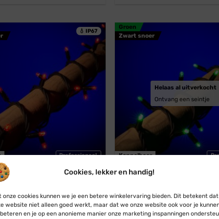
was:
is:
was:
is:
€ 41,45.
€ 37,45.
€ 19,75.
€ 17,95.
Groen
💧 IP67
r
Zwart snoer
Helaas al uitverkocht
Ontvang een seintje
r
Professioneel
Koppelbaar
Pr
Cookies, lekker en handig!
Connect
Blynx Connect
stverlichting · Koppelbaar ·
Groene kerstverlichting · Ko
 onze cookies kunnen we je een betere winkelervaring bieden. Dit betekent dat
0 LED · IP67
· 10m · 100 LED · IP67
e website niet alleen goed werkt, maar dat we onze website ook voor je kunne
Oorspronkelijke
Huidige
Oorspronkelijke
Huidige
€
37,45
€
41,45
€
37,45
beteren en je op een anonieme manier onze marketing inspanningen ondersteu
prijs
prijs
prijs
prijs