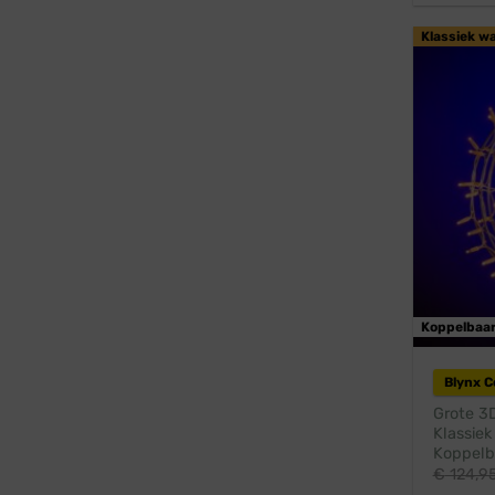
Klassiek w
Koppelbaa
Blynx 
Grote 3D
Klassiek
Koppelba
€
124,9