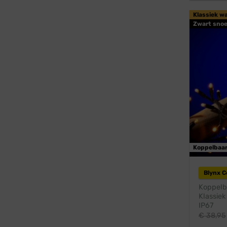
Klassiek w
Zwart snoe
Koppelbaa
Blynx 
Koppelba
Klassiek
IP67
€
38,95