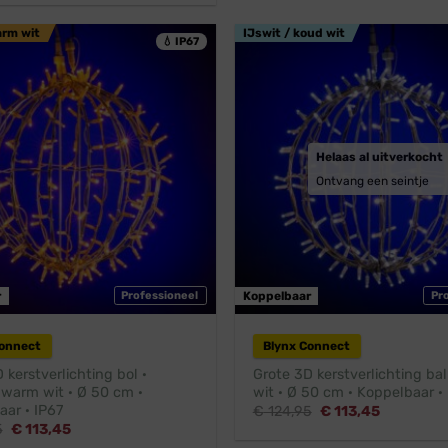
€ 38,45.
€ 27,96.
was:
is:
€ 38,95.
€ 34,95.
arm wit
IJswit / koud wit
💧 IP67
Helaas al uitverkocht
Ontvang een seintje
r
Professioneel
Koppelbaar
Pr
Connect
Blynx Connect
 kerstverlichting bol ·
Grote 3D kerstverlichting bal
 warm wit · Ø 50 cm ·
wit · Ø 50 cm · Koppelbaar ·
ar · IP67
Oorspronkelijke
Huidige
€
124,95
€
113,45
prijs
prijs
Oorspronkelijke
Huidige
5
€
113,45
was:
is:
prijs
prijs