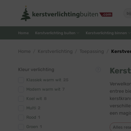
Skip
to
Zoe
naar
content
Home
Kerstverlichting buiten
Kerstverlichting binnen
Home
/
Kerstverlichting
/
Toepassing
/
Kerstver
Kerst
Kleur verlichting
Klassiek warm wit
25
Verwelkom
Modern warm wit
7
entree bi
kerstkran
Koel wit
8
verschill
Multi
2
een magis
Rood
1
Groen
1
Alles res