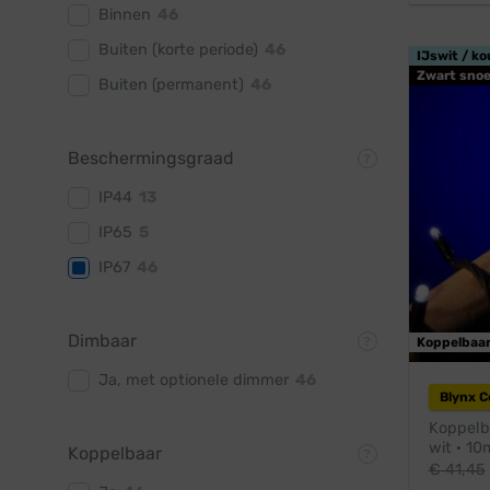
Binnen
46
Buiten (korte periode)
46
IJswit / ko
Zwart snoe
Buiten (permanent)
46
Beschermingsgraad
IP44
13
IP65
5
IP67
46
Dimbaar
Koppelbaa
Ja, met optionele dimmer
46
Blynx 
Koppelba
wit · 10
Koppelbaar
€
41,45