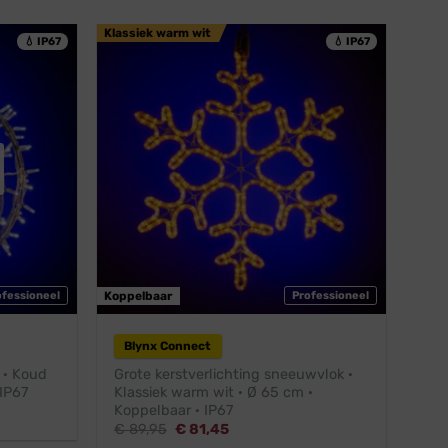
€ 36,25.
€ 26,36.
Klassiek warm wit
💧 IP67
💧 IP67
ofessioneel
Koppelbaar
Professioneel
Blynx Connect
 · Koud
Grote kerstverlichting sneeuwvlok ·
 IP67
Klassiek warm wit · Ø 65 cm ·
Koppelbaar · IP67
Oorspronkelijke
Huidige
€
89,95
€
81,45
prijs
prijs