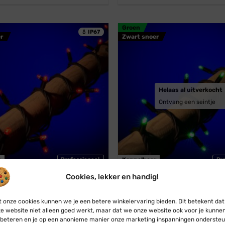
was:
is:
was:
is:
€ 41,45.
€ 37,45.
€ 19,75.
€ 17,95.
Groen
💧 IP67
r
Zwart snoer
Helaas al uitverkocht
Ontvang een seintje
r
Professioneel
Koppelbaar
Pr
Cookies, lekker en handig!
Connect
Blynx Connect
stverlichting · Koppelbaar ·
Groene kerstverlichting · Ko
 onze cookies kunnen we je een betere winkelervaring bieden. Dit betekent dat
0 LED · IP67
· 10m · 100 LED · IP67
e website niet alleen goed werkt, maar dat we onze website ook voor je kunne
Oorspronkelijke
Huidige
Oorspronkelijke
Huidige
€
37,45
€
41,45
€
37,45
beteren en je op een anonieme manier onze marketing inspanningen ondersteu
prijs
prijs
prijs
prijs