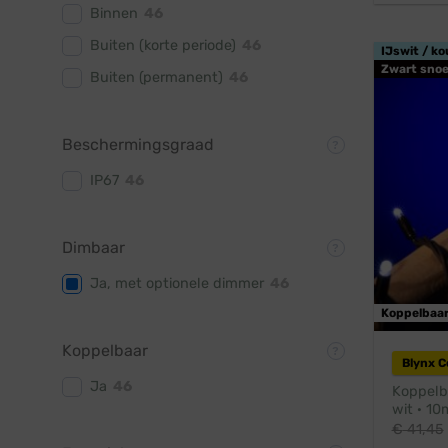
Binnen
46
Buiten (korte periode)
46
IJswit / ko
Zwart snoe
Buiten (permanent)
46
Beschermingsgraad
IP67
46
Dimbaar
Ja, met optionele dimmer
46
Koppelbaa
Koppelbaar
Blynx 
Ja
46
Koppelba
wit · 10
€
41,45