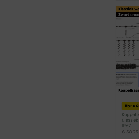
Klassiek w
Zwart snoe
Koppelbaa
Blynx 
Koppelba
Klassiek
IP67
€
38,95