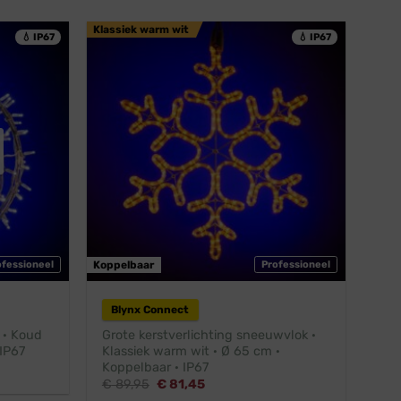
€ 36,25.
€ 26,36.
Klassiek warm wit
💧 IP67
💧 IP67
ofessioneel
Koppelbaar
Professioneel
Blynx Connect
 · Koud
Grote kerstverlichting sneeuwvlok ·
 IP67
Klassiek warm wit · Ø 65 cm ·
Koppelbaar · IP67
Oorspronkelijke
Huidige
€
89,95
€
81,45
prijs
prijs