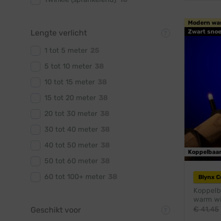
Modern wa
Zwart snoe
Lengte verlicht
1 tot 5 meter
25
5 tot 10 meter
38
10 tot 15 meter
38
15 tot 20 meter
38
20 tot 30 meter
38
30 tot 40 meter
38
40 tot 50 meter
38
Koppelbaa
50 tot 60 meter
38
60 tot 100+ meter
38
Blynx 
Koppelba
warm wit
€
41,45
Geschikt voor