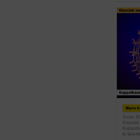
Klassiek w
Koppelbaa
Blynx 
Grote 3D
Klassiek
Koppelba
€
124,9