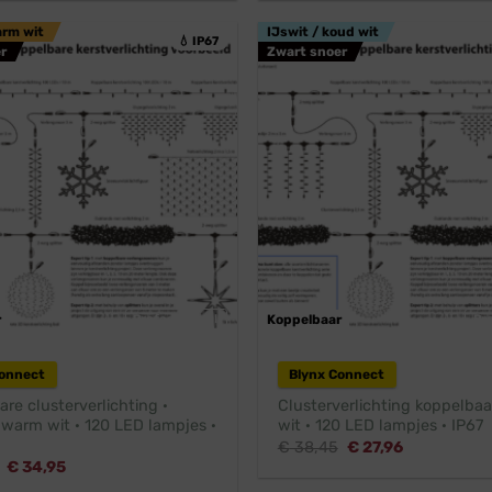
€ 36,45.
€ 32,95.
€ 36,45.
€ 32,95.
arm wit
IJswit / koud wit
💧 IP67
r
Zwart snoer
r
Professioneel
Koppelbaar
Pr
Connect
Blynx Connect
re clusterverlichting ·
Clusterverlichting koppelbaa
 warm wit · 120 LED lampjes ·
wit · 120 LED lampjes · IP67
Oorspronkelijke
Huidige
€
38,45
€
27,96
prijs
prijs
Oorspronkelijke
Huidige
€
34,95
was:
is:
prijs
prijs