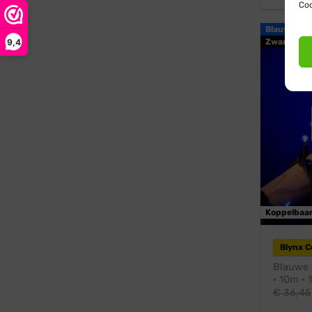
Coo
Blauw
9,4
Zwart snoe
Koppelbaa
Blynx 
Blauwe k
· 10m · 
€
36,45