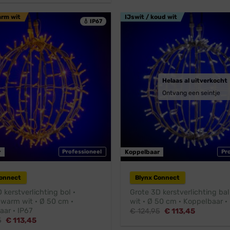
€ 38,45.
€ 27,96.
was:
is:
€ 38,95.
€ 34,95.
arm wit
IJswit / koud wit
💧 IP67
Helaas al uitverkocht
Ontvang een seintje
r
Professioneel
Koppelbaar
Pr
Connect
Blynx Connect
 kerstverlichting bol ·
Grote 3D kerstverlichting bal
 warm wit · Ø 50 cm ·
wit · Ø 50 cm · Koppelbaar ·
ar · IP67
Oorspronkelijke
Huidige
€
124,95
€
113,45
prijs
prijs
Oorspronkelijke
Huidige
5
€
113,45
was:
is:
prijs
prijs