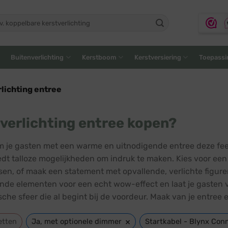
ken
:
Buitenverlichting
Kerstboom
Kerstversiering
Toepassi
lichting entree
verlichting entree kopen?
 je gasten met een warme en uitnodigende entree deze fees
edt talloze mogelijkheden om indruk te maken. Kies voor een k
sen, of maak een statement met opvallende, verlichte figur
ende elementen voor een echt wow-effect en laat je gasten ve
che sfeer die al begint bij de voordeur. Maak van je entree e
×
etten
Ja, met optionele dimmer
Startkabel - Blynx Con