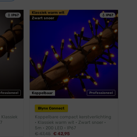
Klassiek warm wit
💧 IP67
💧 IP67
Zwart snoer
ofessioneel
Koppelbaar
Professioneel
Blynx Connect
 Klassiek
Koppelbare compact kerstverlichting
7
· Klassiek warm wit · Zwart snoer ·
5m · 200 LED · IP67
Oorspronkelijke
Huidige
€
47,45
€
42,95