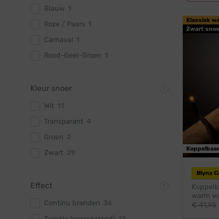
Blauw
1
Klassiek w
Roze / Paars
1
Zwart snoe
Carnaval
1
Rood-Geel-Groen
1
Kleur snoer
Wit
11
Transparant
4
Groen
2
Koppelbaa
Zwart
29
Blynx 
Effect
Koppelba
warm wit
Continu branden
36
€
41,95
Twinkle (sprankelend)
10