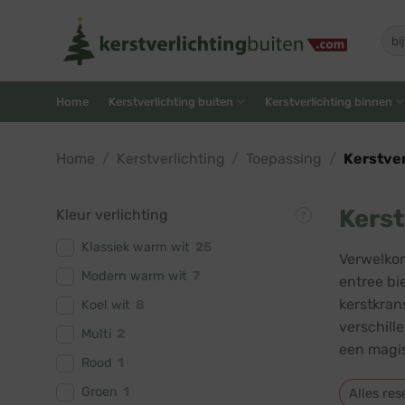
Skip
to
Zoe
naar
content
Home
Kerstverlichting buiten
Kerstverlichting binnen
Home
/
Kerstverlichting
/
Toepassing
/
Kerstver
Kerst
Kleur verlichting
Klassiek warm wit
25
Verwelkom
Modern warm wit
7
entree bi
kerstkran
Koel wit
8
verschill
Multi
2
een magis
Rood
1
Groen
1
Alles res