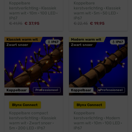
Koppelbare
Koppelbare
kerstverlichting · Klassiek
kerstverlichting · Klassiek
warm wit · 10m · 100 LED ·
warm wit · 5m · 50 LED ·
IP67
IP67
Oorspronkelijke
Huidige
Oorspronkelijke
Huidige
€
41,95
€
37,95
€
22,45
€
19,95
prijs
prijs
prijs
prijs
was:
is:
was:
is:
€ 41,95.
€ 37,95.
€ 22,45.
€ 19,95.
Klassiek warm wit
Modern warm wit
💧 IP67
💧 IP67
Zwart snoer
Zwart snoer
Koppelbaar
Professioneel
Koppelbaar
Professioneel
Blynx Connect
Blynx Connect
Koppelbare compact
Koppelbare
kerstverlichting · Klassiek
kerstverlichting · Modern
warm wit · Zwart snoer ·
warm wit · 10m · 100 LED ·
5m · 200 LED · IP67
IP67