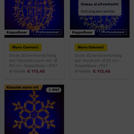
Helaas al uitverkocht
Ontvang een seintje
Koppelbaar
Professioneel
Koppelbaar
Professioneel
Blynx Connect
Blynx Connect
Grote 3D kerstverlichting
Grote 3D kerstverlichting
bol · Klassiek warm wit · Ø
bal · Koud wit · Ø 50 cm ·
50 cm · Koppelbaar · IP67
Koppelbaar · IP67
Oorspronkelijke
Huidige
Oorspronkelijke
Huidige
€
124,95
€
113,45
€
124,95
€
113,45
prijs
prijs
prijs
prijs
was:
is:
was:
is:
€ 124,95.
€ 113,45.
€ 124,95.
€ 113,45.
Klassiek warm wit
💧 IP67