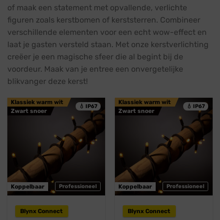
of maak een statement met opvallende, verlichte
figuren zoals kerstbomen of kerststerren. Combineer
verschillende elementen voor een echt wow-effect en
laat je gasten versteld staan. Met onze kerstverlichting
creëer je een magische sfeer die al begint bij de
voordeur. Maak van je entree een onvergetelijke
blikvanger deze kerst!
Klassiek warm wit
Klassiek warm wit
💧 IP67
💧 IP67
Zwart snoer
Zwart snoer
Koppelbaar
Professioneel
Koppelbaar
Professioneel
Blynx Connect
Blynx Connect