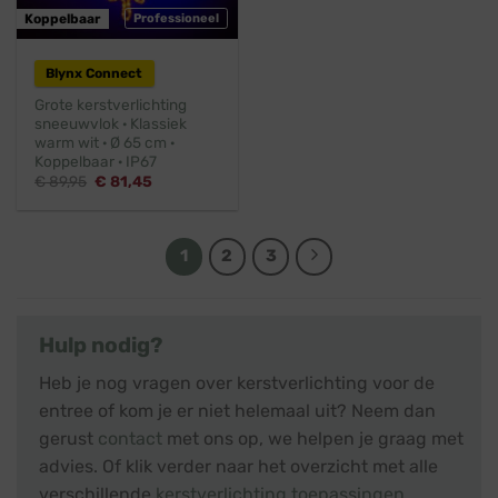
Koppelbaar
Professioneel
Blynx Connect
Grote kerstverlichting
sneeuwvlok · Klassiek
warm wit · Ø 65 cm ·
Koppelbaar · IP67
Oorspronkelijke
Huidige
€
89,95
€
81,45
prijs
prijs
was:
is:
€ 89,95.
€ 81,45.
1
2
3
Hulp nodig?
Heb je nog vragen over kerstverlichting voor de
entree of kom je er niet helemaal uit? Neem dan
gerust
contact
met ons op, we helpen je graag met
advies. Of klik verder naar het overzicht met alle
verschillende
kerstverlichting toepassingen
.