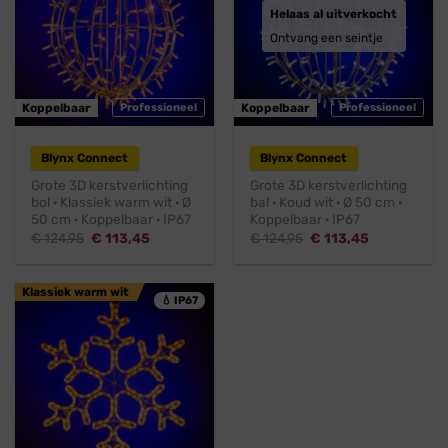
Helaas al uitverkocht
Ontvang een seintje
Koppelbaar
Professioneel
Koppelbaar
Professioneel
Blynx Connect
Blynx Connect
Grote 3D kerstverlichting
Grote 3D kerstverlichting
bol · Klassiek warm wit · Ø
bal · Koud wit · Ø 50 cm ·
50 cm · Koppelbaar · IP67
Koppelbaar · IP67
Oorspronkelijke
Huidige
Oorspronkelijke
Huidige
€
124,95
€
113,45
€
124,95
€
113,45
prijs
prijs
prijs
prijs
was:
is:
was:
is:
€ 124,95.
€ 113,45.
€ 124,95.
€ 113,45.
Klassiek warm wit
💧 IP67