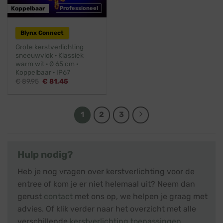
Koppelbaar
Professioneel
Blynx Connect
Grote kerstverlichting
sneeuwvlok · Klassiek
warm wit · Ø 65 cm ·
Koppelbaar · IP67
Oorspronkelijke
Huidige
€
89,95
€
81,45
prijs
prijs
was:
is:
€ 89,95.
€ 81,45.
1
2
3
Hulp nodig?
Heb je nog vragen over kerstverlichting voor de
entree of kom je er niet helemaal uit? Neem dan
gerust
contact
met ons op, we helpen je graag met
advies. Of klik verder naar het overzicht met alle
verschillende
kerstverlichting toepassingen
.