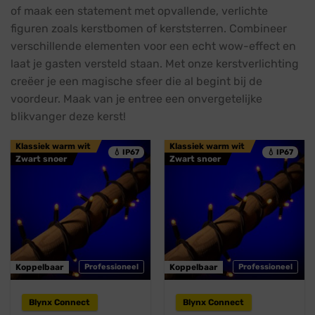
of maak een statement met opvallende, verlichte
figuren zoals kerstbomen of kerststerren. Combineer
verschillende elementen voor een echt wow-effect en
laat je gasten versteld staan. Met onze kerstverlichting
creëer je een magische sfeer die al begint bij de
voordeur. Maak van je entree een onvergetelijke
blikvanger deze kerst!
Klassiek warm wit
Klassiek warm wit
💧 IP67
💧 IP67
Zwart snoer
Zwart snoer
Koppelbaar
Professioneel
Koppelbaar
Professioneel
Blynx Connect
Blynx Connect