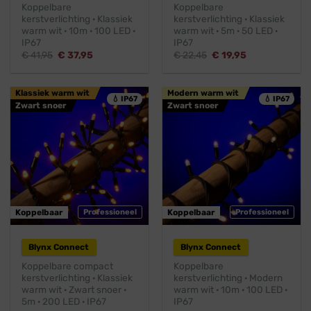
Koppelbare
Koppelbare
kerstverlichting · Klassiek
kerstverlichting · Klassiek
warm wit · 10m · 100 LED ·
warm wit · 5m · 50 LED ·
IP67
IP67
Oorspronkelijke
Huidige
Oorspronkelijke
Huidige
€
41,95
€
37,95
€
22,45
€
19,95
prijs
prijs
prijs
prijs
was:
is:
was:
is:
€ 41,95.
€ 37,95.
€ 22,45.
€ 19,95.
Klassiek warm wit
Modern warm wit
💧 IP67
💧 IP67
Zwart snoer
Zwart snoer
Koppelbaar
Professioneel
Koppelbaar
Professioneel
Blynx Connect
Blynx Connect
Koppelbare compact
Koppelbare
kerstverlichting · Klassiek
kerstverlichting · Modern
warm wit · Zwart snoer ·
warm wit · 10m · 100 LED ·
5m · 200 LED · IP67
IP67