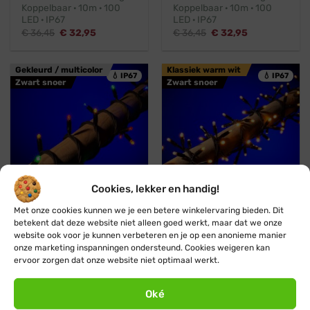
Koppelbaar · 10m · 100
Koppelbaar · 10m · 100
LED · IP67
LED · IP67
Oorspronkelijke
Huidige
Oorspronkelijke
Huidige
€
36,45
€
32,95
€
36,45
€
32,95
prijs
prijs
prijs
prijs
was:
is:
was:
is:
€ 36,45.
€ 32,95.
€ 36,45.
€ 32,95.
Gekleurd / multicolor
Klassiek warm wit
💧 IP67
💧 IP67
Zwart snoer
Zwart snoer
Cookies, lekker en handig!
Koppelbaar
Professioneel
Koppelbaar
Professioneel
Met onze cookies kunnen we je een betere winkelervaring bieden. Dit
betekent dat deze website niet alleen goed werkt, maar dat we onze
Blynx Connect
Blynx Connect
website ook voor je kunnen verbeteren en je op een anonieme manier
Gekleurde kerstverlichting
Koppelbare
onze marketing inspanningen ondersteund. Cookies weigeren kan
· Koppelbaar · 10m · 100
clusterverlichting ·
ervoor zorgen dat onze website niet optimaal werkt.
LED · IP67
Klassiek warm wit · 120
LED lampjes · IP67
Oorspronkelijke
Huidige
€
36,45
€
32,95
prijs
prijs
Oorspronkelijke
Huidige
€
38,95
€
34,95
Oké
was:
is:
prijs
prijs
€ 36,45.
€ 32,95.
was:
is: