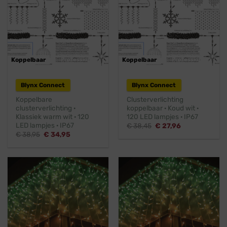
Koppelbaar
Professioneel
Koppelbaar
Professioneel
Blynx Connect
Blynx Connect
Koppelbare
Clusterverlichting
clusterverlichting ·
koppelbaar · Koud wit ·
Klassiek warm wit · 120
120 LED lampjes · IP67
LED lampjes · IP67
Oorspronkelijke
Huidige
€
38,45
€
27,96
prijs
prijs
Oorspronkelijke
Huidige
€
38,95
€
34,95
was:
is:
prijs
prijs
€ 38,45.
€ 27,96.
was:
is:
€ 38,95.
€ 34,95.