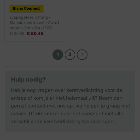
Blynx Connect
IJspegelverlichting ·
Klassiek warm wit · Zwart
snoer · 2m x 1m · IP67
Oorspronkelijke
Huidige
€
55,95
€
50,45
prijs
prijs
was:
is:
€ 55,95.
€ 50,45.
1
2
Hulp nodig?
Heb je nog vragen over kerstverlichting voor de
entree of kom je er niet helemaal uit? Neem dan
gerust
contact
met ons op, we helpen je graag met
advies. Of klik verder naar het overzicht met alle
verschillende
kerstverlichting toepassingen
.