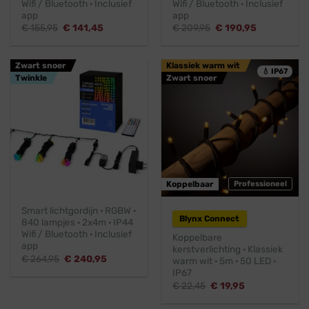
Wifi / Bluetooth · Inclusief
Wifi / Bluetooth · Inclusief
app
app
Oorspronkelijke
Huidige
Oorspronkelijke
Huidige
€
155,95
€
141,45
€
209,95
€
190,95
prijs
prijs
prijs
prijs
was:
is:
was:
is:
€ 155,95.
€ 141,45.
€ 209,95.
€ 190,95.
Zwart snoer
Klassiek warm wit
💧 IP67
Twinkle
Zwart snoer
Koppelbaar
Professioneel
Smart lichtgordijn · RGBW ·
Blynx Connect
840 lampjes · 2x4m · IP44
Wifi / Bluetooth · Inclusief
Koppelbare
app
kerstverlichting · Klassiek
Oorspronkelijke
Huidige
€
264,95
€
240,95
warm wit · 5m · 50 LED ·
prijs
prijs
IP67
was:
is:
€ 264,95.
€ 240,95.
Oorspronkelijke
Huidige
€
22,45
€
19,95
prijs
prijs
was:
is: