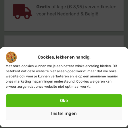
Gratis
of lage (€ 3,95) verzendkosten
voor heel Nederland & België
Verzending
binnen 24 uur
op
werkdagen (maandag t/m vrijdag)
Cookies, lekker en handig!
Met onze cookies kunnen we je een betere winkelervaring bieden. Dit
betekent dat deze website niet alleen goed werkt, maar dat we onze
website ook voor je kunnen verbeteren en je op een anonieme manier
onze marketing inspanningen ondersteund. Cookies weigeren kan
ervoor zorgen dat onze website niet optimaal werkt.
Klanten geven ons een 9,4
op basis van
Oké
+14.800
beoordelingen
Instellingen