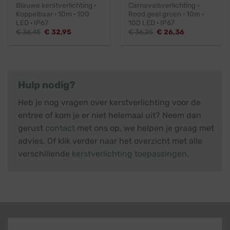
Blauwe kerstverlichting ·
Carnavalsverlichting ·
Koppelbaar · 10m · 100
Rood geel groen · 10m ·
LED · IP67
100 LED · IP67
Oorspronkelijke
Huidige
Oorspronkelijke
Huidige
€
36,45
€
32,95
€
36,25
€
26,36
prijs
prijs
prijs
prijs
was:
is:
was:
is:
€ 36,45.
€ 32,95.
€ 36,25.
€ 26,36.
Hulp nodig?
Heb je nog vragen over kerstverlichting voor de
entree of kom je er niet helemaal uit? Neem dan
gerust
contact
met ons op, we helpen je graag met
advies. Of klik verder naar het overzicht met alle
verschillende
kerstverlichting toepassingen
.