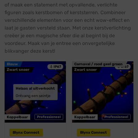
of maak een statement met opvallende, verlichte
figuren zoals kerstbomen of kerststerren. Combineer
verschillende elementen voor een echt wow-effect en
laat je gasten versteld staan. Met onze kerstverlichting
creëer je een magische sfeer die al begint bij de
voordeur. Maak van je entree een onvergetelijke
blikvanger deze kerst!
Blauw
Carnaval / rood geel groen
💧 IP67
💧 IP67
Zwart snoer
Zwart snoer
Helaas al uitverkocht
Ontvang een seintje
Koppelbaar
Professioneel
Koppelbaar
Professioneel
Blynx Connect
Blynx Connect