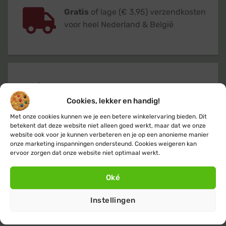
Gratis
of lage (€ 3,95) verzendkosten
voor heel Nederland & België
Verzending
binnen 24 uur
op
werkdagen (maandag t/m vrijdag)
Cookies, lekker en handig!
Met onze cookies kunnen we je een betere winkelervaring bieden. Dit
betekent dat deze website niet alleen goed werkt, maar dat we onze
website ook voor je kunnen verbeteren en je op een anonieme manier
onze marketing inspanningen ondersteund. Cookies weigeren kan
ervoor zorgen dat onze website niet optimaal werkt.
Klanten geven ons een 9,4
op basis van
Oké
+14.800
beoordelingen
Instellingen