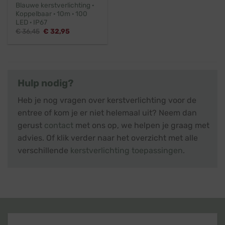
Blauwe kerstverlichting ·
Koppelbaar · 10m · 100
LED · IP67
Oorspronkelijke
Huidige
€
36,45
€
32,95
prijs
prijs
was:
is:
€ 36,45.
€ 32,95.
Hulp nodig?
Heb je nog vragen over kerstverlichting voor de
entree of kom je er niet helemaal uit? Neem dan
gerust
contact
met ons op, we helpen je graag met
advies. Of klik verder naar het overzicht met alle
verschillende
kerstverlichting toepassingen
.