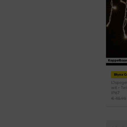
Koppelbaa
Blynx 
IJspege
wit · Tw
IP67
€
45,95