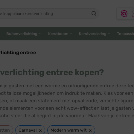
ken
:
Buitenverlichting
Kerstboom
Kerstversiering
Toepassi
lichting entree
verlichting entree kopen?
 je gasten met een warme en uitnodigende entree deze fees
edt talloze mogelijkheden om indruk te maken. Kies voor een k
sen, of maak een statement met opvallende, verlichte figur
ende elementen voor een echt wow-effect en laat je gasten ve
che sfeer die al begint bij de voordeur. Maak van je entree e
×
×
etten
Carnaval
Modern warm wit