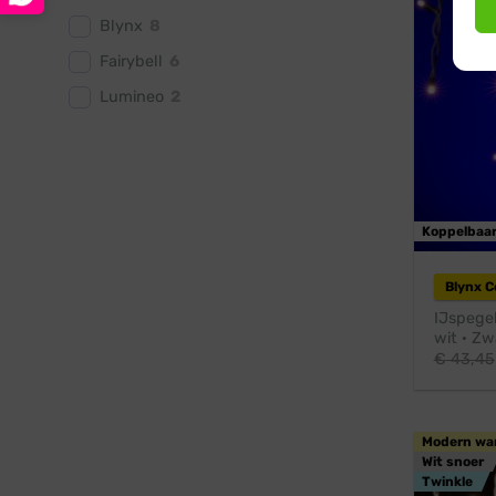
Blynx
8
Fairybell
6
Lumineo
2
Koppelbaa
Blynx 
IJspege
wit · Zw
€
43,45
Modern wa
Wit snoer
Twinkle