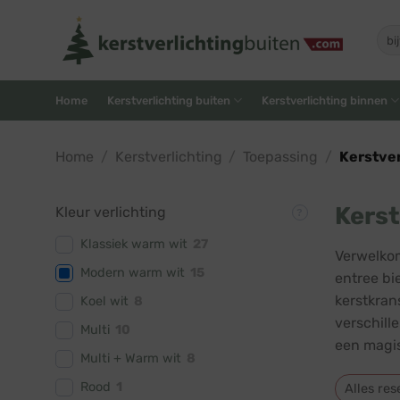
Skip
to
Zoe
naar
content
Home
Kerstverlichting buiten
Kerstverlichting binnen
Home
/
Kerstverlichting
/
Toepassing
/
Kerstver
Kerst
Kleur verlichting
Klassiek warm wit
27
Verwelkom
Modern warm wit
15
entree bi
kerstkran
Koel wit
8
verschill
Multi
10
een magis
Multi + Warm wit
8
Rood
1
Alles res