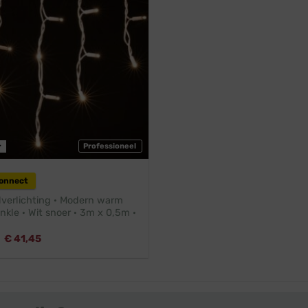
r
Professioneel
Connect
lverlichting · Modern warm
inkle · Wit snoer · 3m x 0,5m ·
Oorspronkelijke
Huidige
€
41,45
prijs
prijs
was:
is:
€ 45,95.
€ 41,45.