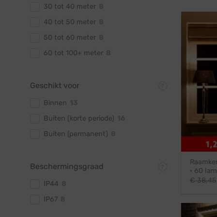
30 tot 40 meter
8
40 tot 50 meter
8
50 tot 60 meter
8
60 tot 100+ meter
8
Geschikt voor
Binnen
13
Buiten (korte periode)
16
Buiten (permanent)
8
Raamker
Beschermingsgraad
· 60 lam
€
38,45
IP44
8
IP67
8