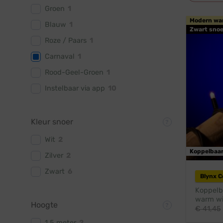
Groen
1
Modern wa
Blauw
1
Zwart snoe
Roze / Paars
1
Carnaval
1
Rood-Geel-Groen
1
Instelbaar via app
10
Kleur snoer
Wit
2
Koppelbaa
Zilver
2
Zwart
6
Blynx 
Koppelba
warm wit
Hoogte
€
41,45
1,5 meter
2