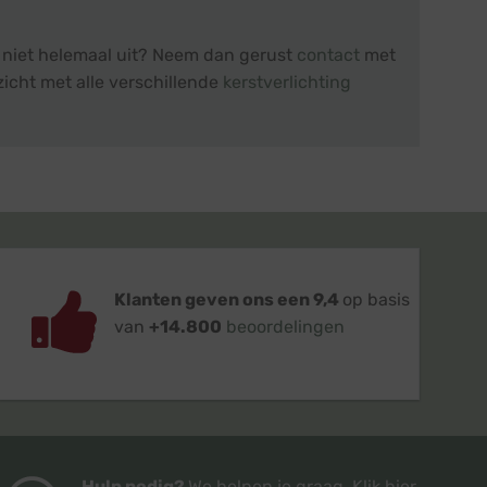
r niet helemaal uit? Neem dan gerust
contact
met
zicht met alle verschillende
kerstverlichting
Klanten geven ons een 9,4
op basis
van
+14.800
beoordelingen
Hulp nodig?
We helpen je graag.
Klik hier