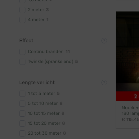
2 meter
3
4 meter
1
Effect
Continu branden
11
Twinkle (sprankelend)
5
Lengte verlicht
1 tot 5 meter
5
5 tot 10 meter
8
Muurkers
10 tot 15 meter
8
180 lam
€
115,4
15 tot 20 meter
8
20 tot 30 meter
8