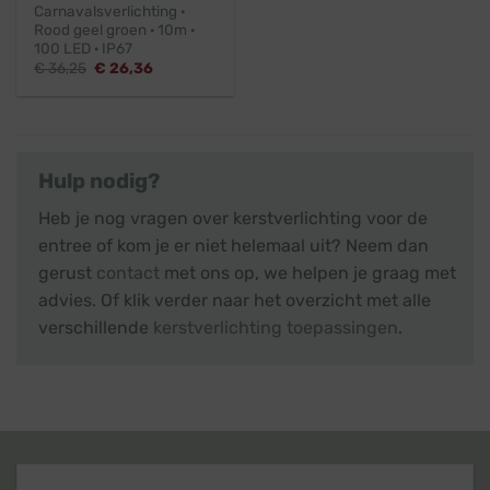
Carnavalsverlichting ·
Rood geel groen · 10m ·
100 LED · IP67
Oorspronkelijke
Huidige
€
36,25
€
26,36
prijs
prijs
was:
is:
€ 36,25.
€ 26,36.
Hulp nodig?
Heb je nog vragen over kerstverlichting voor de
entree of kom je er niet helemaal uit? Neem dan
gerust
contact
met ons op, we helpen je graag met
advies. Of klik verder naar het overzicht met alle
verschillende
kerstverlichting toepassingen
.