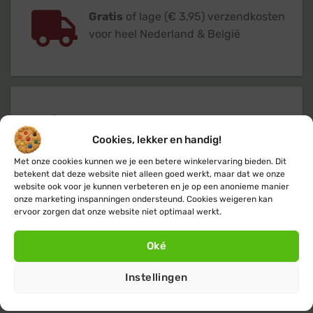
Gratis
of lage (€ 3,95) verzendkosten
voor heel Nederland & België
Verzending
binnen 24 uur
op
werkdagen (maandag t/m vrijdag)
Cookies, lekker en handig!
Met onze cookies kunnen we je een betere winkelervaring bieden. Dit
betekent dat deze website niet alleen goed werkt, maar dat we onze
website ook voor je kunnen verbeteren en je op een anonieme manier
onze marketing inspanningen ondersteund. Cookies weigeren kan
ervoor zorgen dat onze website niet optimaal werkt.
Klanten geven ons een 9,4
op basis van
Oké
+14.800
beoordelingen
Instellingen