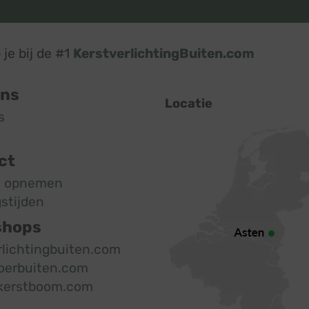
je bij de #1
KerstverlichtingBuiten.com
ons
Locatie
s
ct
t opnemen
stijden
shops
rlichtingbuiten.com
oerbuiten.com
kerstboom.com