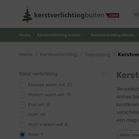
Skip
to
Zoe
naar
content
Home
Kerstverlichting buiten
Kerstverlichting binnen
Home
/
Kerstverlichting
/
Toepassing
/
Kerstver
Kerst
Kleur verlichting
Klassiek warm wit
27
Verwelkom
Modern warm wit
15
entree bi
kerstkran
Koel wit
8
verschill
Multi
10
een magis
Multi + Warm wit
8
Rood
1
Alles res