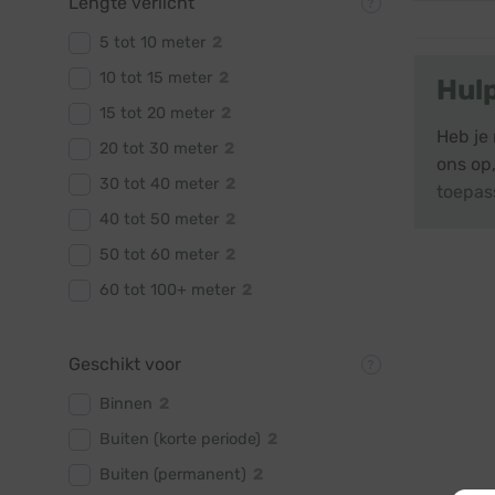
Lengte verlicht
5 tot 10 meter
2
10 tot 15 meter
2
Hul
15 tot 20 meter
2
Heb je 
20 tot 30 meter
2
ons op,
30 tot 40 meter
2
toepas
40 tot 50 meter
2
50 tot 60 meter
2
60 tot 100+ meter
2
Geschikt voor
Binnen
2
Buiten (korte periode)
2
Buiten (permanent)
2