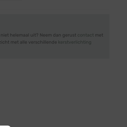
r niet helemaal uit? Neem dan gerust
contact
met
zicht met alle verschillende
kerstverlichting