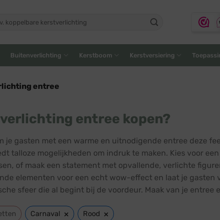
ken
:
Buitenverlichting
Kerstboom
Kerstversiering
Toepassi
lichting entree
verlichting entree kopen?
 je gasten met een warme en uitnodigende entree deze fees
edt talloze mogelijkheden om indruk te maken. Kies voor een k
sen, of maak een statement met opvallende, verlichte figur
ende elementen voor een echt wow-effect en laat je gasten ve
che sfeer die al begint bij de voordeur. Maak van je entree e
×
×
etten
Carnaval
Rood