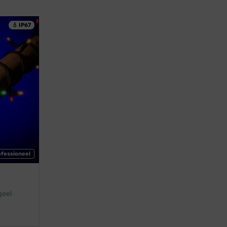
💧 IP67
ofessioneel
geel