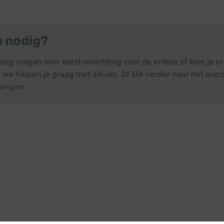
€ 41,45.
€ 37,45.
€ 36,25.
€ 26,36.
p nodig?
nog vragen over kerstverlichting voor de entree of kom je e
 we helpen je graag met advies. Of klik verder naar het over
singen
.