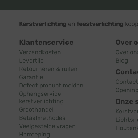
Kerstverlichting
en
feestverlichting
koop 
Klantenservice
Over 
Verzendkosten
Over on
Levertijd
Blog
Retourneren & ruilen
Conta
Garantie
Contac
Defect product melden
Opening
Ophangservice
Onze 
kerstverlichting
Groothandel
Kerstve
Betaalmethodes
Lichtsn
Veelgestelde vragen
Houten
Herroeping