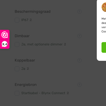
Beschermingsgraad
Met
IP67
2
dez
ver
Coo
Dimbaar
9,4
Ja, met optionele dimmer
2
Koppelbaar
Ja
2
Energiebron
Startkabel - Blynx Connect
2