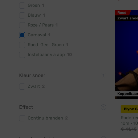
Groen
1
Rood
Blauw
1
Zwart snoe
Roze / Paars
1
Carnaval
1
Rood-Geel-Groen
1
Instelbaar via app
10
Kleur snoer
Zwart
2
Koppelbaa
Effect
Blynx 
Rode ker
Continu branden
2
10m · 10
€
41,45