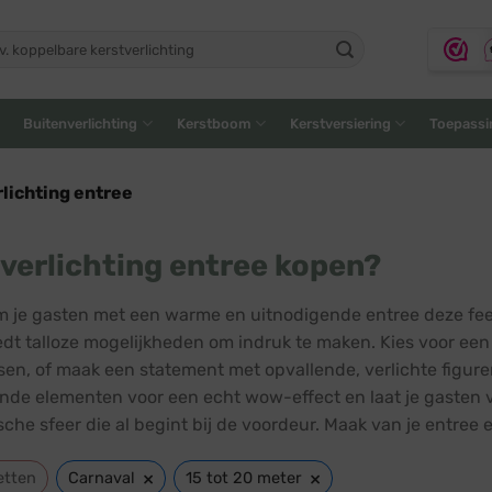
ken
:
Buitenverlichting
Kerstboom
Kerstversiering
Toepassi
lichting entree
verlichting entree kopen?
 je gasten met een warme en uitnodigende entree deze fees
edt talloze mogelijkheden om indruk te maken. Kies voor een k
sen, of maak een statement met opvallende, verlichte figur
ende elementen voor een echt wow-effect en laat je gasten ve
che sfeer die al begint bij de voordeur. Maak van je entree e
×
×
etten
Carnaval
15 tot 20 meter