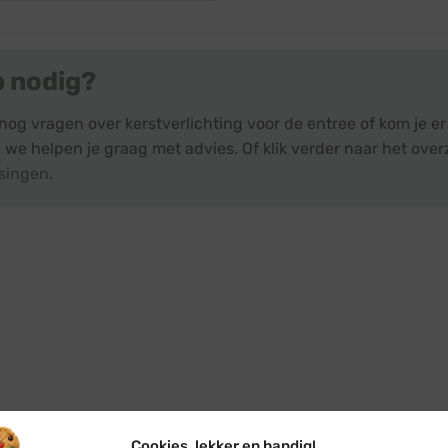
€ 36,25.
€ 26,36.
p nodig?
nog vragen over kerstverlichting voor de entree of kom je e
 we helpen je graag met advies. Of klik verder naar het over
singen
.
Cookies, lekker en handig!