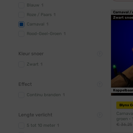
Blauw
1
Carnaval / 
Roze / Paars
1
Zwart snoe
Carnaval
1
Rood-Geel-Groen
1
Kleur snoer
Zwart
1
Effect
Koppelbaa
Continu branden
1
Blynx 
Carnaval
Lengte verlicht
groen · 
€
36,25
5 tot 10 meter
1