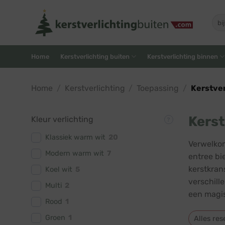
Skip
to
Zoe
naar
content
Home
Kerstverlichting buiten
Kerstverlichting binnen
Home
/
Kerstverlichting
/
Toepassing
/
Kerstver
Kerst
Kleur verlichting
Klassiek warm wit
20
Verwelkom
Modern warm wit
7
entree bi
kerstkran
Koel wit
5
verschill
Multi
2
een magis
Rood
1
Groen
1
Alles res