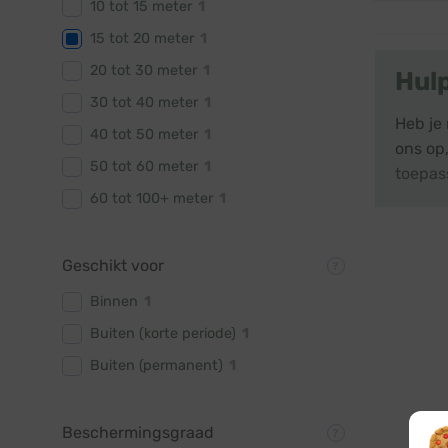
10 tot 15 meter
1
15 tot 20 meter
1
20 tot 30 meter
1
Hul
30 tot 40 meter
1
Heb je 
40 tot 50 meter
1
ons op,
50 tot 60 meter
1
toepas
60 tot 100+ meter
1
Geschikt voor
Binnen
1
Buiten (korte periode)
1
Buiten (permanent)
1
Beschermingsgraad