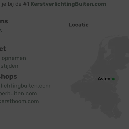
je bij de #1
KerstverlichtingBuiten.com
ons
Locatie
s
ct
t opnemen
stijden
shops
rlichtingbuiten.com
oerbuiten.com
kerstboom.com