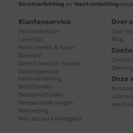
Kerstverlichting
en
feestverlichting
koop 
Klantenservice
Over 
Verzendkosten
Over on
Levertijd
Blog
Retourneren & ruilen
Conta
Garantie
Contac
Defect product melden
Opening
Ophangservice
Onze 
kerstverlichting
Groothandel
Kerstve
Betaalmethodes
Lichtsn
Veelgestelde vragen
Houten
Herroeping
Mijn account (inloggen)