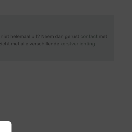
r niet helemaal uit? Neem dan gerust
contact
met
zicht met alle verschillende
kerstverlichting