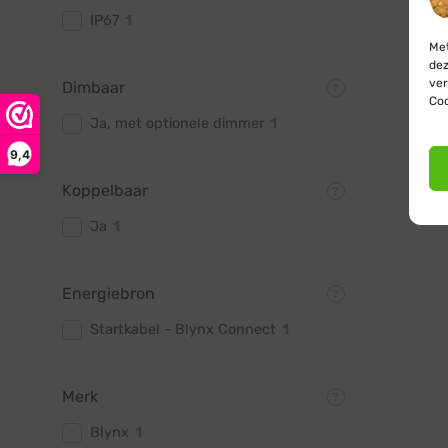
IP67
1
Met
dez
ver
Dimbaar
Coo
Ja, met optionele dimmer
1
9,4
Koppelbaar
Ja
1
Energiebron
Startkabel - Blynx Connect
1
Merk
Blynx
1