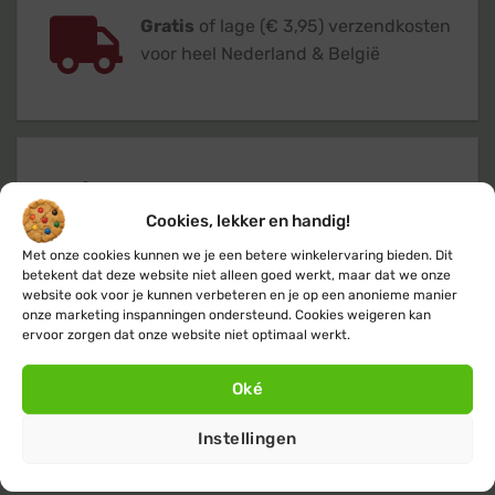
Gratis
of lage (€ 3,95) verzendkosten
voor heel Nederland & België
Verzending
binnen 24 uur
op
werkdagen (maandag t/m vrijdag)
Cookies, lekker en handig!
Met onze cookies kunnen we je een betere winkelervaring bieden. Dit
betekent dat deze website niet alleen goed werkt, maar dat we onze
website ook voor je kunnen verbeteren en je op een anonieme manier
onze marketing inspanningen ondersteund. Cookies weigeren kan
ervoor zorgen dat onze website niet optimaal werkt.
Klanten geven ons een 9,4
op basis van
Oké
+14.800
beoordelingen
Instellingen