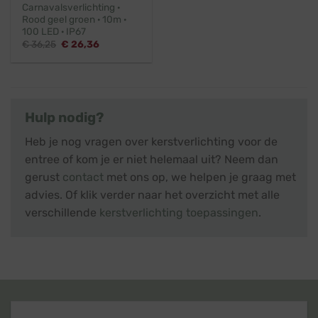
Carnavalsverlichting ·
Rood geel groen · 10m ·
100 LED · IP67
Oorspronkelijke
Huidige
€
36,25
€
26,36
prijs
prijs
was:
is:
€ 36,25.
€ 26,36.
Hulp nodig?
Heb je nog vragen over kerstverlichting voor de
entree of kom je er niet helemaal uit? Neem dan
gerust
contact
met ons op, we helpen je graag met
advies. Of klik verder naar het overzicht met alle
verschillende
kerstverlichting toepassingen
.