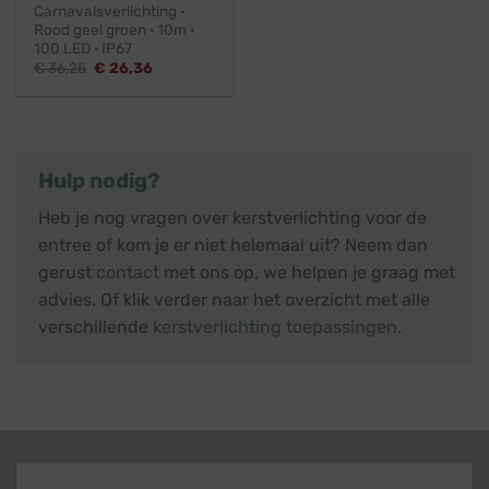
Carnavalsverlichting ·
Rood geel groen · 10m ·
100 LED · IP67
Oorspronkelijke
Huidige
€
36,25
€
26,36
prijs
prijs
was:
is:
€ 36,25.
€ 26,36.
Hulp nodig?
Heb je nog vragen over kerstverlichting voor de
entree of kom je er niet helemaal uit? Neem dan
gerust
contact
met ons op, we helpen je graag met
advies. Of klik verder naar het overzicht met alle
verschillende
kerstverlichting toepassingen
.