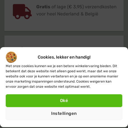
Gratis
of lage (€ 3,95) verzendkosten
voor heel Nederland & België
Verzending
binnen 24 uur
op
werkdagen (maandag t/m vrijdag)
Cookies, lekker en handig!
Met onze cookies kunnen we je een betere winkelervaring bieden. Dit
betekent dat deze website niet alleen goed werkt, maar dat we onze
website ook voor je kunnen verbeteren en je op een anonieme manier
onze marketing inspanningen ondersteund. Cookies weigeren kan
ervoor zorgen dat onze website niet optimaal werkt.
Klanten geven ons een 9,4
op basis van
Oké
+14.800
beoordelingen
Instellingen