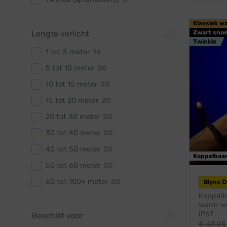
Klassiek w
Zwart snoe
Lengte verlicht
Twinkle
1 tot 5 meter
16
5 tot 10 meter
20
10 tot 15 meter
20
15 tot 20 meter
20
20 tot 30 meter
20
30 tot 40 meter
20
40 tot 50 meter
20
Koppelbaa
50 tot 60 meter
20
60 tot 100+ meter
20
Blynx 
Koppelba
warm wit
IP67
Geschikt voor
€
43,95