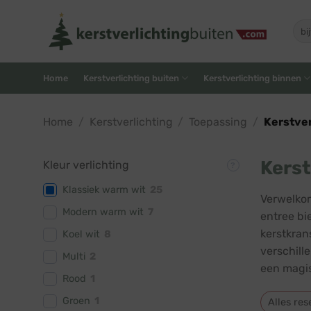
Skip
to
Zoe
naar
content
Home
Kerstverlichting buiten
Kerstverlichting binnen
Home
/
Kerstverlichting
/
Toepassing
/
Kerstver
Kerst
Kleur verlichting
Klassiek warm wit
25
Verwelkom
Modern warm wit
7
entree bi
kerstkran
Koel wit
8
verschill
Multi
2
een magis
Rood
1
Groen
1
Alles res