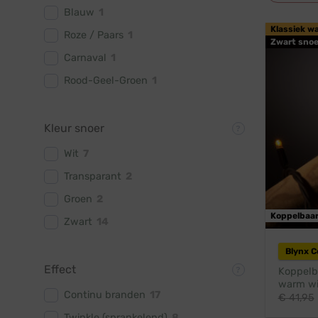
Blauw
1
Klassiek w
Roze / Paars
1
Zwart snoe
Carnaval
1
Rood-Geel-Groen
1
Kleur snoer
Wit
7
Transparant
2
Groen
2
Koppelbaa
Zwart
14
Blynx 
Effect
Koppelba
warm wit
Continu branden
17
€
41,95
Twinkle (sprankelend)
8