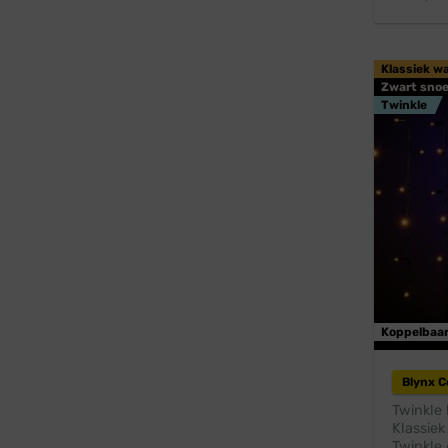
Klassiek w
Zwart snoe
Twinkle
Koppelbaa
Blynx 
Twinkle 
Klassiek
Twinkle 