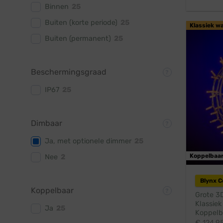
Binnen
25
Buiten (korte periode)
25
Klassiek w
Buiten (permanent)
25
Beschermingsgraad
IP67
25
Dimbaar
Ja, met optionele dimmer
25
Koppelbaa
Nee
2
Blynx 
Koppelbaar
Grote 3D
Klassiek
Ja
25
Koppelba
€
124,9