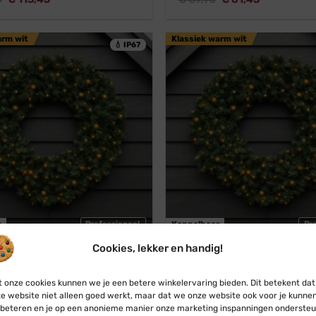
prijs
prijs
prijs
prijs
was:
is:
was:
is:
€ 124,95.
€ 113,45.
€ 89,95.
€ 81,45.
arm wit
Klassiek warm wit
💧 IP67
r
Professioneel
Koppelbaar
Pr
Cookies, lekker en handig!
Connect
Blynx Connect
ns met verlichting · Ø 75 cm ·
Kerstkrans met verlichting ·
 onze cookies kunnen we je een betere winkelervaring bieden. Dit betekent dat
 warm wit · Koppelbaar · 80
· Klassiek warm wit · Koppelb
e website niet alleen goed werkt, maar dat we onze website ook voor je kunne
· IP67
140 lampjes · IP67
beteren en je op een anonieme manier onze marketing inspanningen ondersteu