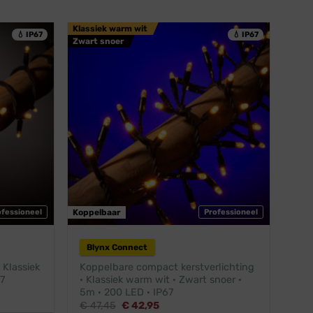
Klassiek warm wit
💧 IP67
💧 IP67
Zwart snoer
ofessioneel
Koppelbaar
Professioneel
Blynx Connect
 Klassiek
Koppelbare compact kerstverlichting
7
· Klassiek warm wit · Zwart snoer ·
5m · 200 LED · IP67
Oorspronkelijke
Huidige
€
47,45
€
42,95