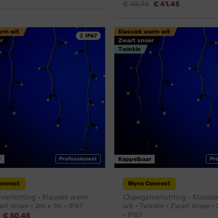
prijs
prijs
Oorspronkelijke
Huidige
€
45,95
€
41,45
was:
is:
prijs
prijs
€ 43,45.
€ 39,45.
was:
is:
€ 45,95.
€ 41,45.
arm wit
Klassiek warm wit
💧 IP67
r
Zwart snoer
Twinkle
r
Professioneel
Koppelbaar
Pr
Connect
Blynx Connect
verlichting · Klassiek warm
IJspegelverlichting · Klassi
art snoer · 2m x 1m · IP67
wit · Twinkle · Zwart snoer ·
· IP67
Oorspronkelijke
Huidige
€
50,45