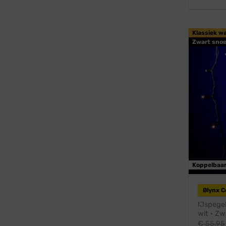
Klassiek w
Zwart snoe
Koppelbaa
Blynx 
IJspegel
wit · Zw
€
55,95