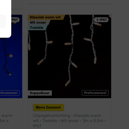
was:
is:
€ 43,45.
€ 39,45.
Klassiek warm wit
💧 IP67
💧 IP67
Wit snoer
Twinkle
ofessioneel
Koppelbaar
Professioneel
Blynx Connect
ek warm
IJspegelverlichting · Klassiek warm
 3m x
wit · Twinkle · Wit snoer · 3m x 0,5m ·
IP67