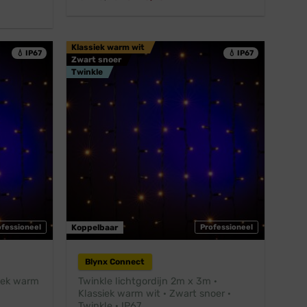
prijs
prijs
was:
is:
€ 125,45.
€ 113,95.
Klassiek warm wit
💧 IP67
💧 IP67
Zwart snoer
Twinkle
ofessioneel
Koppelbaar
Professioneel
Blynx Connect
siek warm
Twinkle lichtgordijn 2m x 3m ·
Klassiek warm wit · Zwart snoer ·
Twinkle · IP67