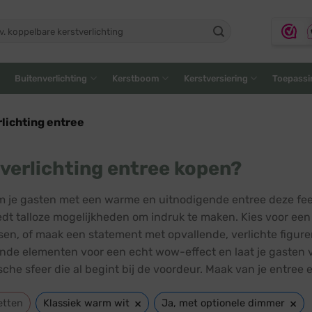
ken
:
Buitenverlichting
Kerstboom
Kerstversiering
Toepassi
lichting entree
verlichting entree kopen?
 je gasten met een warme en uitnodigende entree deze fees
edt talloze mogelijkheden om indruk te maken. Kies voor een k
sen, of maak een statement met opvallende, verlichte figur
ende elementen voor een echt wow-effect en laat je gasten ve
che sfeer die al begint bij de voordeur. Maak van je entree e
×
×
etten
Klassiek warm wit
Ja, met optionele dimmer