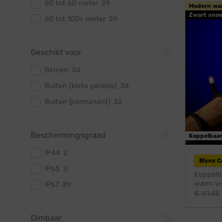
50 tot 60 meter
29
Modern wa
Zwart snoe
60 tot 100+ meter
29
Geschikt voor
Binnen
34
Buiten (korte periode)
34
Buiten (permanent)
32
Beschermingsgraad
Koppelbaa
IP44
2
Blynx 
IP65
3
Koppelba
warm wit
IP67
29
€
41,45
Dimbaar