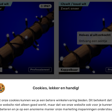
ud wit
IJswit / koud wit
💧 IP67
r
Zwart snoer
Helaas al uitverkocht
Ontvang een seintje
r
Professioneel
Koppelbaar
Pr
Connect
Blynx Connect
Cookies, lekker en handig!
re kerstverlichting · Koud
Koppelbare kerstverlichting 
m · 100 LED · IP67
wit · 5m · 50 LED · IP67
Oorspronkelijke
Huidige
Oorspronkelijke
Huidige
€
37,45
€
19,75
€
17,95
 onze cookies kunnen we je een betere winkelervaring bieden. Dit betekent dat
prijs
prijs
prijs
prijs
e website niet alleen goed werkt, maar dat we onze website ook voor je kunne
was:
is:
was:
is:
€ 41,45.
€ 37,45.
€ 19,75.
€ 17,95.
beteren en je op een anonieme manier onze marketing inspanningen ondersteu