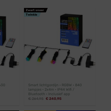
Zwart snoer
Twinkle
630
Smart lichtgordijn · RGBW · 840
lampjes · 2x4m · IP44 Wifi /
Bluetooth · Inclusief app
Oorspronkelijke
Huidige
€
264,95
€
240,95
prijs
prijs
was:
is:
€ 264,95.
€ 240,95.