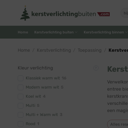
Skip
to
Zoe
naar
content
Home
Kerstverlichting buiten
Kerstverlichting binnen
Home
/
Kerstverlichting
/
Toepassing
/
Kerstver
Kerst
Kleur verlichting
Klassiek warm wit
16
Verwelkom
Modern warm wit
5
entree bi
kerstkran
Koel wit
4
verschill
Multi
5
een magis
Multi + Warm wit
3
Rood
1
Alles res