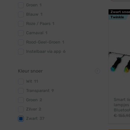
Groen
1
Zwart snoe
Blauw
1
Twinkle
Roze / Paars
1
Carnaval
1
Rood-Geel-Groen
1
Instelbaar via app
6
Kleur snoer
Wit
11
Transparant
9
Smart li
Groen
2
lampjes 
Zilver
2
Bluetoot
€
155,9
Zwart
37