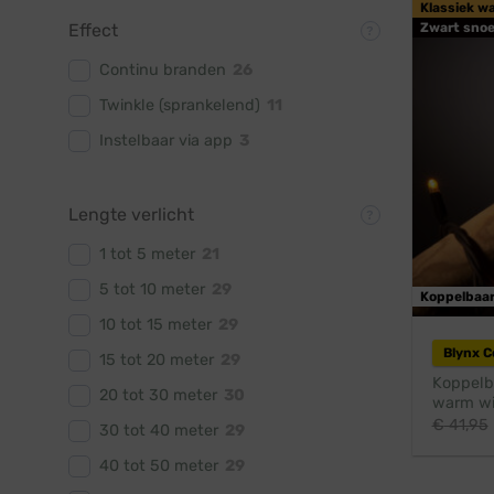
Klassiek w
Zwart snoe
Effect
Continu branden
26
Twinkle (sprankelend)
11
Instelbaar via app
3
Lengte verlicht
1 tot 5 meter
21
5 tot 10 meter
29
Koppelbaa
10 tot 15 meter
29
Blynx 
15 tot 20 meter
29
Koppelba
20 tot 30 meter
30
warm wit
€
41,95
30 tot 40 meter
29
40 tot 50 meter
29