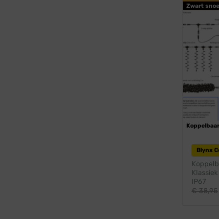
Zwart snoe
Koppelbaa
Blynx 
Koppelba
Klassiek
IP67
€
38,95