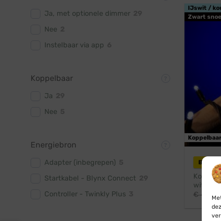
IJswit / ko
Ja, met optionele dimmer
29
Zwart snoe
Nee
2
Instelbaar via app
6
Koppelbaar
Ja
29
Nee
5
Koppelbaa
Energiebron
Adapter (inbegrepen)
5
Blynx 
Koppelba
Startkabel - Blynx Connect
29
wit · 10
Controller - Twinkly Plus
3
€
41,45
Met
dez
ver