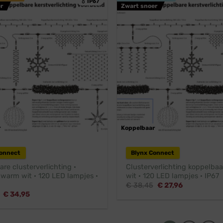
💧 IP67
r
Zwart snoer
r
Professioneel
Koppelbaar
Pr
Connect
Blynx Connect
re clusterverlichting ·
Clusterverlichting koppelbaa
 warm wit · 120 LED lampjes ·
wit · 120 LED lampjes · IP67
Oorspronkelijke
Huidige
€
38,45
€
27,96
prijs
prijs
Oorspronkelijke
Huidige
€
34,95
was:
is:
prijs
prijs
€ 38,45.
€ 27,96.
was:
is:
€ 38,95.
€ 34,95.