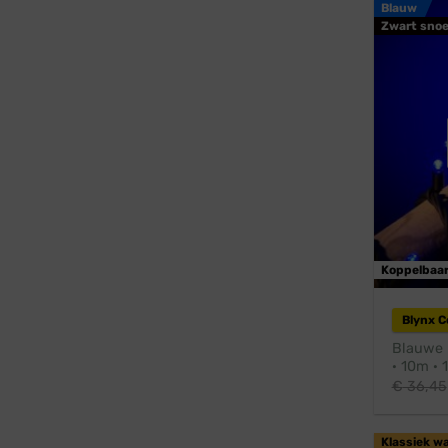
Blauw
Zwart snoe
Koppelbaa
Blynx 
Blauwe k
· 10m · 
€
36,45
Klassiek w