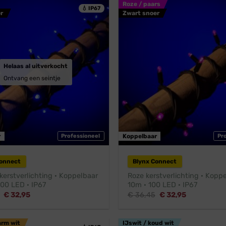
Roze / paars
💧 IP67
r
Zwart snoer
Helaas al uitverkocht
Ontvang een seintje
r
Professioneel
Koppelbaar
Pr
Connect
Blynx Connect
erstverlichting · Koppelbaar
Roze kerstverlichting · Koppe
100 LED · IP67
10m · 100 LED · IP67
Oorspronkelijke
Huidige
Oorspronkelijke
Huidige
€
32,95
€
36,45
€
32,95
prijs
prijs
prijs
prijs
was:
is:
was:
is:
€ 36,45.
€ 32,95.
€ 36,45.
€ 32,95.
arm wit
IJswit / koud wit