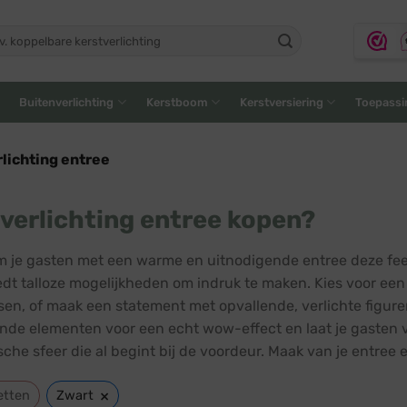
ken
:
Buitenverlichting
Kerstboom
Kerstversiering
Toepassi
lichting entree
verlichting entree kopen?
 je gasten met een warme en uitnodigende entree deze fees
edt talloze mogelijkheden om indruk te maken. Kies voor een k
sen, of maak een statement met opvallende, verlichte figur
ende elementen voor een echt wow-effect en laat je gasten ve
che sfeer die al begint bij de voordeur. Maak van je entree e
×
etten
Zwart