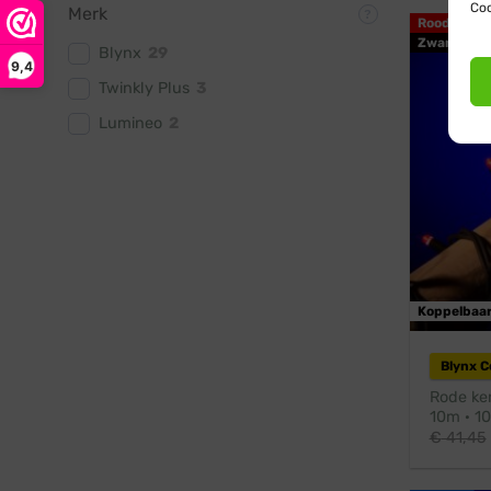
Coo
Merk
Rood
Zwart snoe
Blynx
29
9,4
Twinkly Plus
3
Lumineo
2
Koppelbaa
Blynx 
Rode ker
10m · 10
€
41,45