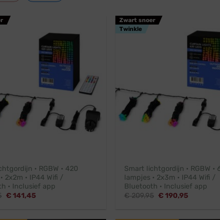
r
Zwart snoer
Twinkle
chtgordijn · RGBW · 420
Smart lichtgordijn · RGBW · 
· 2x2m · IP44 Wifi /
lampjes · 2x3m · IP44 Wifi /
h · Inclusief app
Bluetooth · Inclusief app
Oorspronkelijke
Huidige
Oorspronkelijke
Huidige
5
€
141,45
€
209,95
€
190,95
prijs
prijs
prijs
prijs
was:
is:
was:
is:
€ 155,95.
€ 141,45.
€ 209,95.
€ 190,95.