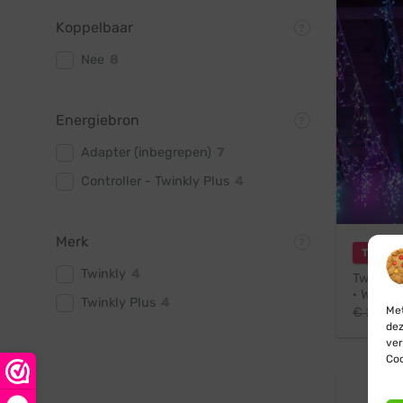
Koppelbaar
Nee
8
Energiebron
Adapter (inbegrepen)
7
Controller - Twinkly Plus
4
Merk
Twinkly
Twinkly
4
Twinkly 
· Wifi /
Twinkly Plus
4
Met
€
263,9
dez
ver
Coo