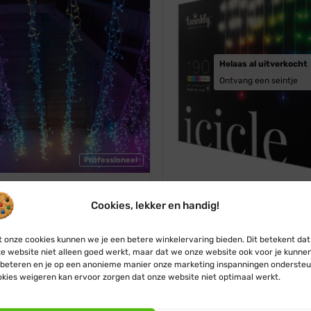
Helaas al uitverkocht
Ontvang een seintje
Professioneel
 Plus
Twinkly
Cookies, lekker en handig!
Plus · Icicle · RGBW · 250 LED
Twinkly ijspegelverlichting ·
 Bluetooth / LAN · IP65
190 lampjes · Wifi / Bluetoot
Generatie 2
Oorspronkelijke
Huidige
 onze cookies kunnen we je een betere winkelervaring bieden. Dit betekent dat
5
€
139,99
prijs
prijs
Oorspronkelijke
Huidige
e website niet alleen goed werkt, maar dat we onze website ook voor je kunne
€
120,99
€
109,99
was:
is:
prijs
prijs
beteren en je op een anonieme manier onze marketing inspanningen ondersteu
€ 263,95.
€ 139,99.
was:
is:
kies weigeren kan ervoor zorgen dat onze website niet optimaal werkt.
€ 120,99.
€ 109,99.