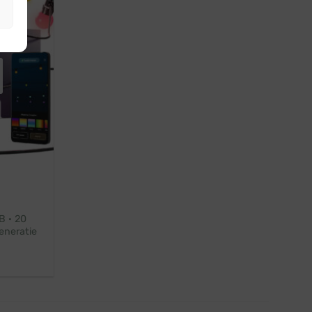
B · 20
eneratie