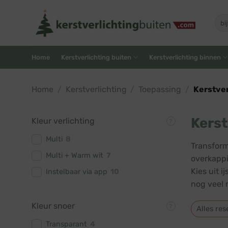
Skip
to
Zoe
naar
content
Home
Kerstverlichting buiten
Kerstverlichting binnen
Home
/
Kerstverlichting
/
Toepassing
/
Kerstver
Kerst
Kleur verlichting
Multi
8
Transform
Multi + Warm wit
7
overkappi
Kies uit i
Instelbaar via app
10
nog veel 
Kleur snoer
Alles res
Transparant
4