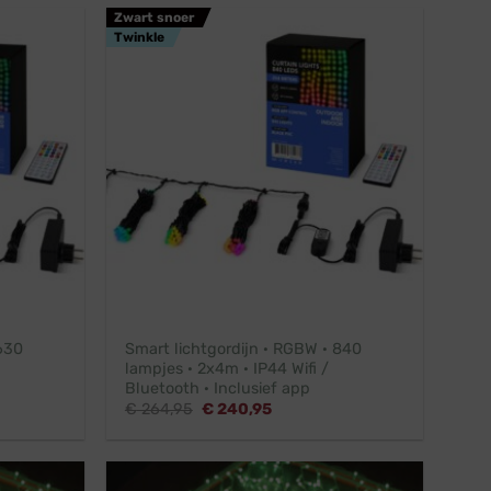
Zwart snoer
Twinkle
630
Smart lichtgordijn · RGBW · 840
lampjes · 2x4m · IP44 Wifi /
Bluetooth · Inclusief app
Oorspronkelijke
Huidige
€
264,95
€
240,95
prijs
prijs
was:
is:
€ 264,95.
€ 240,95.