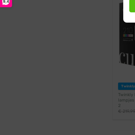
9,4
Twinkly
Twinkly 
lampjes 
2
€
219,9