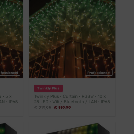
ofessioneel
Professioneel
Twinkly Plus
 · 5 x
Twinkly Plus · Curtain · RGBW · 10 x
AN · IP65
25 LED · Wifi / Bluetooth / LAN · IP65
Oorspronkelijke
Huidige
€
219,95
€
119,99
prijs
prijs
was:
is:
€ 219,95.
€ 119,99.