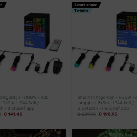
r
Zwart snoer
Twinkle
chtgordijn · RGBW · 420
Smart lichtgordijn · RGBW · 
· 2x2m · IP44 Wifi /
lampjes · 2x3m · IP44 Wifi /
h · Inclusief app
Bluetooth · Inclusief app
Oorspronkelijke
Huidige
Oorspronkelijke
Huidige
5
€
141,45
€
209,95
€
190,95
prijs
prijs
prijs
prijs
was:
is:
was:
is:
€ 155,95.
€ 141,45.
€ 209,95.
€ 190,95.