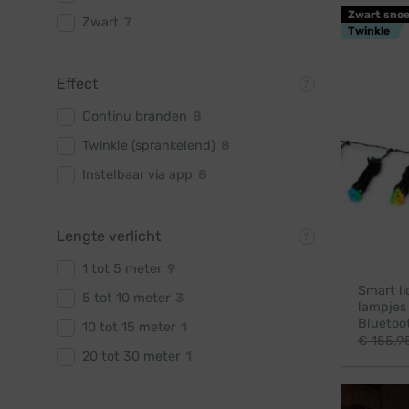
Zwart snoe
Zwart
7
Twinkle
Effect
Continu branden
8
Twinkle (sprankelend)
8
Instelbaar via app
8
Lengte verlicht
1 tot 5 meter
9
Smart li
5 tot 10 meter
3
lampjes 
Bluetoot
10 tot 15 meter
1
€
155,9
20 tot 30 meter
1