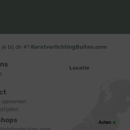
je bij de #1
KerstverlichtingBuiten.com
ons
Locatie
s
ct
t opnemen
stijden
shops
rlichtingbuiten.com