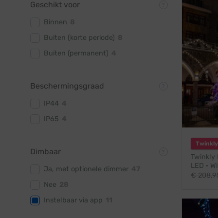
Geschikt voor
Binnen
8
Buiten (korte periode)
8
Buiten (permanent)
4
Beschermingsgraad
IP44
4
IP65
4
Twinkly
Dimbaar
Twinkly 
LED · Wi
Ja, met optionele dimmer
47
€
208,9
Nee
28
Instelbaar via app
11