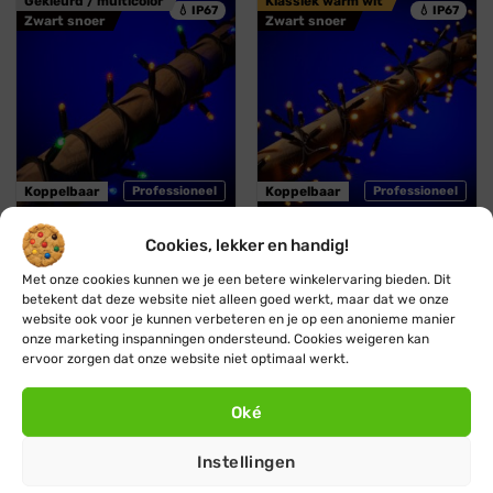
Gekleurd / multicolor
Klassiek warm wit
💧 IP67
💧 IP67
Zwart snoer
Zwart snoer
Koppelbaar
Professioneel
Koppelbaar
Professioneel
Cookies, lekker en handig!
Blynx Connect
Blynx Connect
Gekleurde kerstverlichting
Koppelbare
Met onze cookies kunnen we je een betere winkelervaring bieden. Dit
· Koppelbaar · 10m · 100
clusterverlichting ·
betekent dat deze website niet alleen goed werkt, maar dat we onze
LED · IP67
Klassiek warm wit · 120
website ook voor je kunnen verbeteren en je op een anonieme manier
LED lampjes · IP67
Oorspronkelijke
Huidige
€
36,45
€
32,95
onze marketing inspanningen ondersteund. Cookies weigeren kan
prijs
prijs
Oorspronkelijke
Huidige
€
38,95
€
34,95
ervoor zorgen dat onze website niet optimaal werkt.
was:
is:
prijs
prijs
€ 36,45.
€ 32,95.
was:
is:
€ 38,95.
€ 34,95.
Oké
IJswit / koud wit
Carnaval / rood geel groen
💧 IP67
💧 IP67
Zwart snoer
Zwart snoer
Instellingen