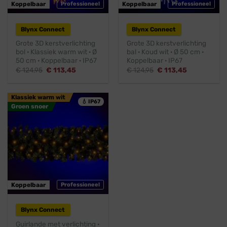
Koppelbaar
Professioneel
Koppelbaar
Professioneel
Blynx Connect
Blynx Connect
Grote 3D kerstverlichting
Grote 3D kerstverlichting
bol · Klassiek warm wit · Ø
bal · Koud wit · Ø 50 cm ·
50 cm · Koppelbaar · IP67
Koppelbaar · IP67
Oorspronkelijke
Huidige
Oorspronkelijke
Huidige
€
124,95
€
113,45
€
124,95
€
113,45
prijs
prijs
prijs
prijs
was:
is:
was:
is:
€ 124,95.
€ 113,45.
€ 124,95.
€ 113,45.
Klassiek warm wit
💧 IP67
Groen snoer
Koppelbaar
Professioneel
Blynx Connect
Guirlande met verlichting ·