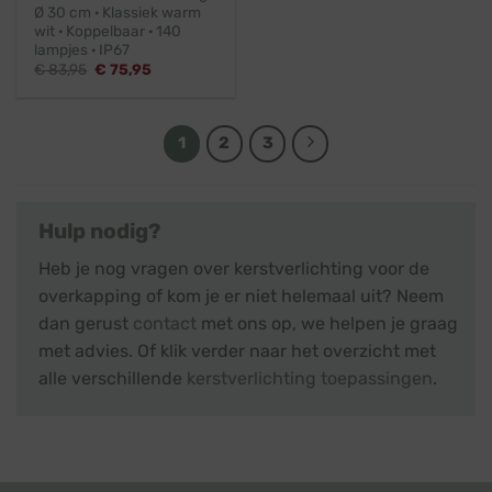
Ø 30 cm · Klassiek warm
wit · Koppelbaar · 140
lampjes · IP67
Oorspronkelijke
Huidige
€
83,95
€
75,95
prijs
prijs
was:
is:
€ 83,95.
€ 75,95.
1
2
3
Hulp nodig?
Heb je nog vragen over kerstverlichting voor de
overkapping of kom je er niet helemaal uit? Neem
dan gerust
contact
met ons op, we helpen je graag
met advies. Of klik verder naar het overzicht met
alle verschillende
kerstverlichting toepassingen
.