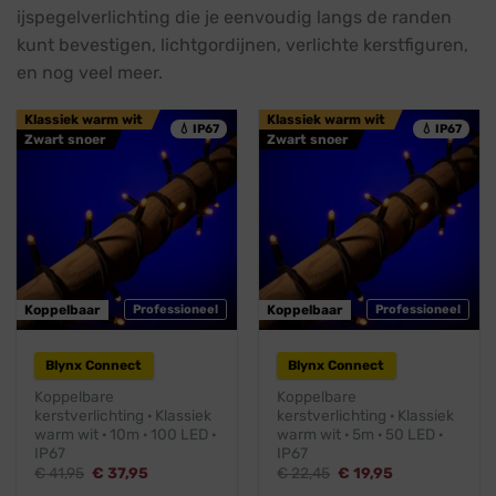
ijspegelverlichting die je eenvoudig langs de randen
kunt bevestigen, lichtgordijnen, verlichte kerstfiguren,
en nog veel meer.
Klassiek warm wit
Klassiek warm wit
💧 IP67
💧 IP67
Zwart snoer
Zwart snoer
Koppelbaar
Professioneel
Koppelbaar
Professioneel
Blynx Connect
Blynx Connect
Koppelbare
Koppelbare
kerstverlichting · Klassiek
kerstverlichting · Klassiek
warm wit · 10m · 100 LED ·
warm wit · 5m · 50 LED ·
IP67
IP67
Oorspronkelijke
Huidige
Oorspronkelijke
Huidige
€
41,95
€
37,95
€
22,45
€
19,95
prijs
prijs
prijs
prijs